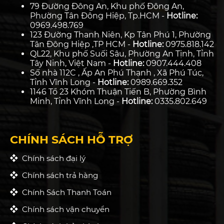
79 Đường Đông An, Khu phố Đông An,
Phường Tân Đông Hiệp, Tp.HCM -
Hotline:
0969.498.769
123 Đường Thanh Niên, Kp Tân Phú 1, Phường
Tân Đông Hiệp ,TP HCM -
Hotline:
0975.818.142
QL22, Khu phố Suối Sâu, Phường An Tịnh, Tỉnh
Tây Ninh, Việt Nam -
Hotline:
0907.444.408
Số nhà 112C , Ấp An Phú Thạnh , Xã Phú Túc,
Tỉnh Vĩnh Long -
Hotline:
0989.669.352
1146 Tổ 23 Khóm Thuận Tiến B, Phường Bình
Minh, Tỉnh Vĩnh Long -
Hotline:
0335.802.649
CHÍNH SÁCH HỖ TRỢ
Chính sách đại lý
Chính sách trả hàng
Chính Sách Thanh Toán
Chính sách vận chuyển