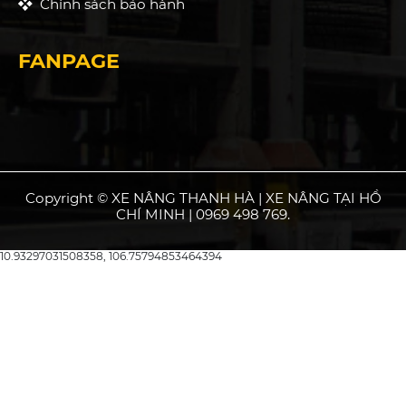
Chính sách bảo hành
FANPAGE
Copyright © XE NÂNG THANH HÀ | XE NÂNG TẠI HỒ
CHÍ MINH | 0969 498 769.
10.93297031508358, 106.75794853464394