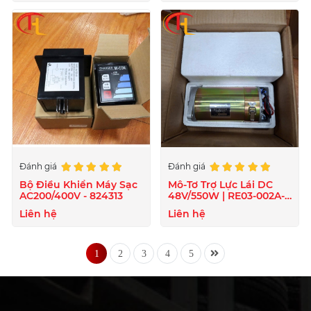
Đánh giá
Đánh giá
Bộ Điều Khiển Máy Sạc
Mô-Tơ Trợ Lực Lái DC
AC200/400V - 824313
48V/550W | RE03-002A-
0097A
Liên hệ
Liên hệ
1
2
3
4
5