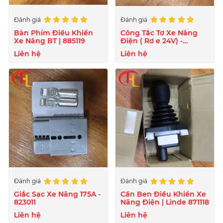
Đánh giá
Đánh giá
Bàn Phím Điều Khiển
Công Tắc Tơ Xe Nâng
Xe Nâng BT | 885119
Điện ( Rơ e 24V) -
824020
Liên hệ
Liên hệ
Đánh giá
Đánh giá
Giắc Sạc Xe Nâng 175A -
Cần Ben Điều Khiển Xe
823011
Nâng Điện | Linde 871118
Liên hệ
Liên hệ