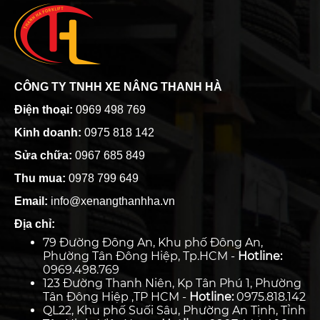
CÔNG TY TNHH XE NÂNG THANH HÀ
Điện thoại:
0969 498 769
Kinh doanh:
0975 818 142
Sửa chữa:
0967 685 849
Thu mua:
0978 799 649
Email:
info@xenangthanhha.vn
Địa chỉ:
79 Đường Đông An, Khu phố Đông An,
Phường Tân Đông Hiệp, Tp.HCM -
Hotline:
0969.498.769
123 Đường Thanh Niên, Kp Tân Phú 1, Phường
Tân Đông Hiệp ,TP HCM -
Hotline:
0975.818.142
QL22, Khu phố Suối Sâu, Phường An Tịnh, Tỉnh