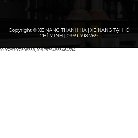
Copyright © XE NÂNG THANH HÀ | XE NÂNG TẠI HỒ
CHÍ MINH | 0969 498 769.
10.93297031508358, 106.75794853464394