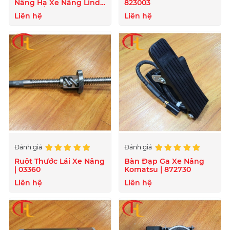
Nâng Hạ Xe Nâng Linde
823003
- 807722
Liên hệ
Liên hệ
Đánh giá
Đánh giá
Ruột Thước Lái Xe Nâng
Bàn Đạp Ga Xe Nâng
| 03360
Komatsu | 872730
Liên hệ
Liên hệ