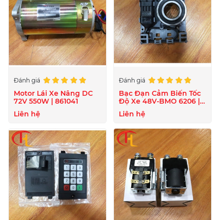
Đánh giá
Đánh giá
Motor Lái Xe Nâng DC
Bạc Đạn Cảm Biến Tốc
72V 550W | 861041
Độ Xe 48V-BMO 6206 |
872129
Liên hệ
Liên hệ