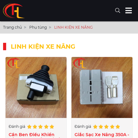
Trang chủ
Phụ tùng
LINH KIỆN XE NÂNG
LINH KIỆN XE NÂNG
Đánh giá
Đánh giá
Cần Ben Điều Khiển
Giắc Sạc Xe Nâng 350A -