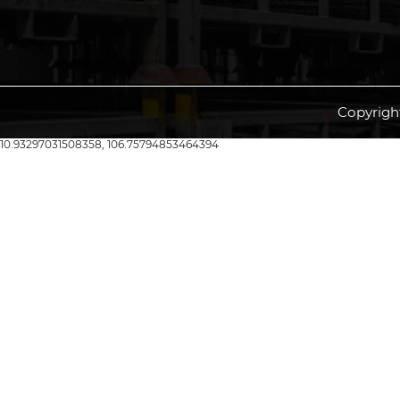
Copyrigh
10.93297031508358, 106.75794853464394