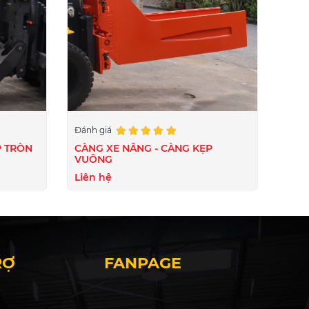
Đánh giá
P TRÒN
CÀNG XE NÂNG - CÀNG KẸP
VUÔNG
Liên hệ
RỢ
FANPAGE