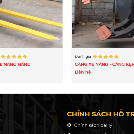
á
Đánh giá
E NÂNG HÀNG
CÀNG XE NÂNG - CÀNG KẸ
Liên hệ
CHÍNH SÁCH HỖ T
Chính sách đại lý