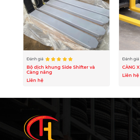
Đánh giá
Đánh gi
Bộ dịch khung Side Shifter và
CÀNG X
Càng nâng
Liên hệ
Liên hệ