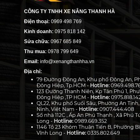
CÔNG TY TNHH XE NÂNG THANH HÀ
Điện thoại:
0969 498 769
Kinh doanh:
0975 818 142
Sửa chữa:
0967 685 849
Thu mua:
0978 799 649
Email:
info@xenangthanhha.vn
Địa chỉ:
79 Đường Đông An, Khu phố Đông An, P
Đông Hiệp, Tp.HCM -
Hotline:
0969.498.7
123 Đường Thanh Niên, Kp Tân Phú 1, Ph
Đông Hiệp ,TP HCM -
Hotline:
0975.818.14
QL22, Khu phố Suối Sâu, Phường An Tịnh,
Ninh, Việt Nam -
Hotline:
0907.444.408
Số nhà 112C , Ấp An Phú Thạnh , Xã Phú Tú
Long -
Hotline:
0989.669.352
1146 Tổ 23 Khóm Thuận Tiến B, Phường Bì
Vĩnh Long -
Hotline:
0335.802.649