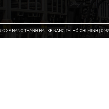
t © XE NÂNG THANH HÀ | XE NÂNG TẠI HỒ CHÍ MINH | 0969