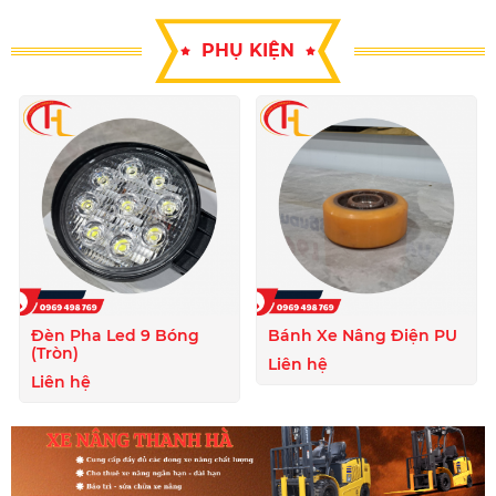
PHỤ KIỆN
Đèn Pha Led 9 Bóng
Bánh Xe Nâng Điện PU
(Tròn)
Liên hệ
Liên hệ