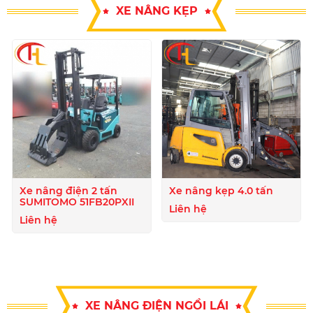
XE NÂNG KẸP
Xe nâng điện 2 tấn
Xe nâng kẹp 4.0 tấn
SUMITOMO 51FB20PXII
Liên hệ
Liên hệ
XE NÂNG ĐIỆN NGỒI LÁI