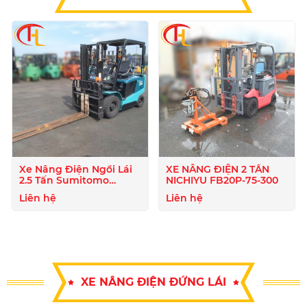
Xe Nâng Điện Ngồi Lái
XE NÂNG ĐIỆN 2 TẤN
2.5 Tấn Sumitomo
NICHIYU FB20P-75-300
51FB25PJXIII
Liên hệ
Liên hệ
XE NÂNG ĐIỆN ĐỨNG LÁI