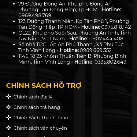
79 Đường Đông An, Khu phố Đông An,
Phường Tân Đông Hiệp, Tp.HCM -
Hotline:
0969.498.769
123 Đường Thanh Niên, Kp Tân Phú 1, Phường
Tân Đông Hiệp ,TP HCM -
Hotline:
0975.818.142
QL22, Khu phố Suối Sâu, Phường An Tịnh, Tỉnh
Tây Ninh, Việt Nam -
Hotline:
0907.444.408
Số nhà 112C , Ấp An Phú Thạnh , Xã Phú Túc,
Tỉnh Vĩnh Long -
Hotline:
0989.669.352
1146 Tổ 23 Khóm Thuận Tiến B, Phường Bình
Minh, Tỉnh Vĩnh Long -
Hotline:
0335.802.649
CHÍNH SÁCH HỖ TRỢ
Chính sách đại lý
Chính sách trả hàng
Chính Sách Thanh Toán
Chính sách vận chuyển