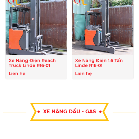
Xe Nâng Điện Reach
Xe Nâng Điện 1.6 Tấn
Truck Linde R16-01
Linde R16-01
Liên hệ
Liên hệ
XE NÂNG DẦU - GAS