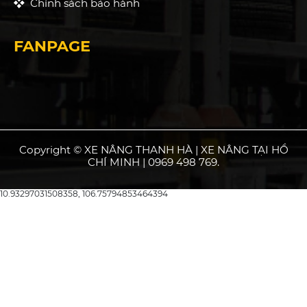
Chính sách bảo hành
FANPAGE
Copyright © XE NÂNG THANH HÀ | XE NÂNG TẠI HỒ
CHÍ MINH | 0969 498 769.
10.93297031508358, 106.75794853464394