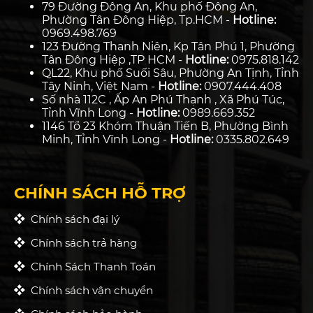
79 Đường Đông An, Khu phố Đông An,
Phường Tân Đông Hiệp, Tp.HCM -
Hotline:
0969.498.769
123 Đường Thanh Niên, Kp Tân Phú 1, Phường
Tân Đông Hiệp ,TP HCM -
Hotline:
0975.818.142
QL22, Khu phố Suối Sâu, Phường An Tịnh, Tỉnh
Tây Ninh, Việt Nam -
Hotline:
0907.444.408
Số nhà 112C , Ấp An Phú Thạnh , Xã Phú Túc,
Tỉnh Vĩnh Long -
Hotline:
0989.669.352
1146 Tổ 23 Khóm Thuận Tiến B, Phường Bình
Minh, Tỉnh Vĩnh Long -
Hotline:
0335.802.649
CHÍNH SÁCH HỖ TRỢ
Chính sách đại lý
Chính sách trả hàng
Chính Sách Thanh Toán
Chính sách vận chuyển