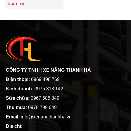
ngay cả trên bề mặt địa hình
Liên hệ
không bằng phẳng
CÔNG TY TNHH XE NÂNG THANH HÀ
Điện thoại:
0969 498 769
Kinh doanh:
0975 818 142
Sửa chữa:
0967 685 849
Thu mua:
0978 799 649
Email:
info@xenangthanhha.vn
Địa chỉ: