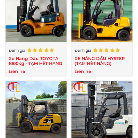
Đánh giá
Đánh giá
Xe Nâng Dầu TOYOTA
XE NÂNG DẦU HYSTER
1000kg - TẠM HẾT HÀNG
(TẠM HẾT HÀNG)
Liên hệ
Liên hệ