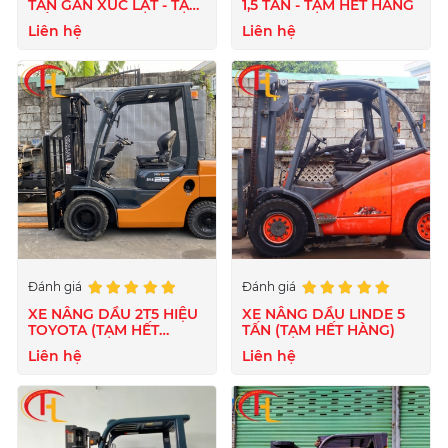
TẤN GẮN XÚC LẬT - TẠM
1,5 TẤN - TẠM HẾT HÀNG
HẾT HÀNG
Liên hệ
Liên hệ
Đánh giá
Đánh giá
XE NÂNG DẦU 2T5 HIỆU
XE NÂNG DẦU LINDE 5
TOYOTA (TẠM HẾT
TẤN (TẠM HẾT HÀNG)
HÀNG)
Liên hệ
Liên hệ