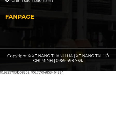
Chính sách bảo hành
FANPAGE
Copyright © XE NÂNG THANH HÀ | XE NÂNG TẠI HỒ
CHÍ MINH | 0969 498 769.
10.93297031508358, 106.75794853464394