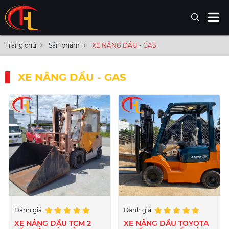
Trang chủ
Sản phẩm
XE NÂNG DẦU - GAS
XE NÂNG DẦU - GAS
Đánh giá
Đánh giá
XE NÂNG DẦU TCM 2
XE NÂNG DẦU TOYOTA