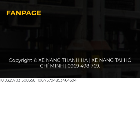
FANPAGE
Copyright © XE NÂNG THANH HÀ | XE NÂNG TẠI HỒ
CHÍ MINH | 0969 498 769.
10.93297031508358, 106.75794853464394