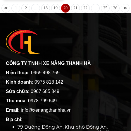
bình điện lâu dài hay không. Bài
những công ty may mặc lớn
1
2
...
18
19
20
21
22
...
25
26
viết dưới đây sẽ giúp bạn giải
nhất tại Tp Hồ Chí Minh. Và xe
đáp thắc mắc.
nâng có vai trò gì trong ngành
may mặc. Hãy cùng Thanh Hà
tìm hiểu nhé.
CÔNG TY TNHH XE NÂNG THANH HÀ
Điện thoại:
0969 498 769
Kinh doanh:
0975 818 142
Sửa chữa:
0967 685 849
Thu mua:
0978 799 649
Email:
info@xenangthanhha.vn
Địa chỉ:
79 Đường Đông An, Khu phố Đông An,