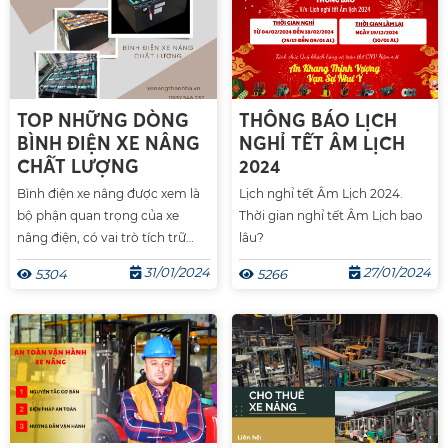
TOP NHỮNG DÒNG
THÔNG BÁO LỊCH
BÌNH ĐIỆN XE NÂNG
NGHỈ TẾT ÂM LỊCH
CHẤT LƯỢNG
2024
Bình điện xe nâng được xem là
Lịch nghỉ tết Âm Lịch 2024.
bộ phận quan trọng của xe
Thời gian nghỉ tết Âm Lịch bao
nâng điện, có vai trò tích trữ
lâu?
năng lượng điện điều khiển
31/01/2024
27/01/2024
5304
5266
hoạt động của xe. Bình điện
quyết định đến hiệu quả sử
dụng và làm việc của xe vì vậy
khi chọn mua 1 chiếc xe nâng
điện bạn cần quan tâm lựa
chọn cho mình 1 bình điện tốt.
Vậy nên chọn những dòng bình
điện nào?