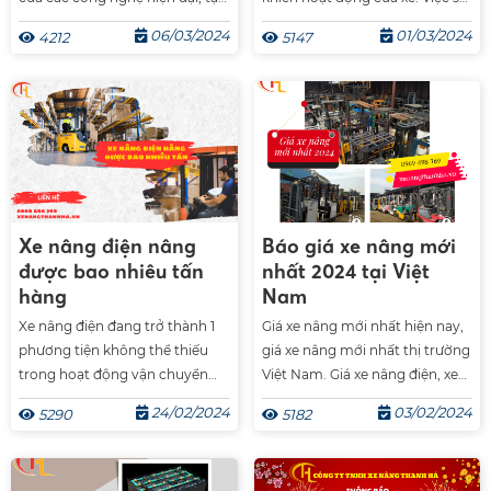
ra những cải tiến đáng kể về
dụng xe nâng đúng cách sẽ
06/03/2024
01/03/2024
4212
5147
hiệu suất làm việc và an toàn
giúp bạn tiết kiệm chi phí cũng
lao động. Dưới đây là một cái
như năng lượng một cách tốt
nhìn sâu rộng về những công
nhất. Vậy làm sao để sử dụng xe
nghệ tiên tiến này
nâng tiết kiệm năng lượng
nhất.
Xe nâng điện nâng
Báo giá xe nâng mới
được bao nhiêu tấn
nhất 2024 tại Việt
hàng
Nam
Xe nâng điện đang trở thành 1
Giá xe nâng mới nhất hiện nay,
phương tiện không thể thiếu
giá xe nâng mới nhất thị trường
trong hoạt động vận chuyển
Việt Nam. Giá xe nâng điện, xe
hàng hóa. Xe nâng điện nâng
nâng bãi Nhật 2024. Báo giá xe
24/02/2024
03/02/2024
5290
5182
được bao nhiêu tấn là câu hỏi
nâng mới nhất 2024 tại Việt
đang được rất nhiều người
Nam.
quan tâm.