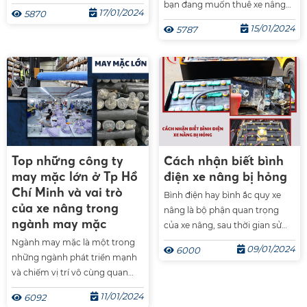
càng nhiều thì việc quản lý
bạn đang muốn thuê xe nâng
17/01/2024
5870
càng vất vả. Vậy làm cách nào
hàng nhưng chưa biết chọn
15/01/2024
5787
để quản lý kho hàng hiệu quả
công ty nào để đảm bảo chất
nhanh chóng nhất? Hôm nay
lượng thì đừng bỏ lỡ bài viết sau
Xe nâng Thanh Hà sẽ mách bạn
nhé.
vài cách quản lý kho hàng hiệu
quả.
Top những công ty
Cách nhận biết bình
may mặc lớn ở Tp Hồ
điện xe nâng bị hỏng
Chí Minh và vai trò
Bình điện hay bình ắc quy xe
của xe nâng trong
nâng là bộ phận quan trọng
ngành may mặc
của xe nâng, sau thời gian sử
dụng lâu dài bình điện dễ bị
Ngành may mặc là một trong
09/01/2024
6000
hỏng nhất là khi bạn bảo quản
những ngành phát triển mạnh
sai cách. Vậy các dấu hiệu để
và chiếm vị trí vô cùng quan
nhận biết bình điện bị hỏng là
trọng trong cơ cấu nền kinh tế
11/01/2024
6092
gì? Có cách nào để bảo dưỡng
của nước ta. Vậy đâu là top