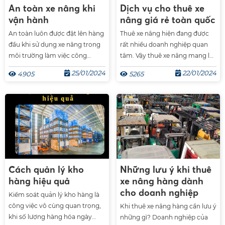
An toàn xe nâng khi
Dịch vụ cho thuê xe
vận hành
nâng giá rẻ toàn quốc
An toàn luôn được đặt lên hàng
Thuê xe nâng hiện đang được
đầu khi sử dụng xe nâng trong
rất nhiều doanh nghiệp quan
môi trường làm việc công
tâm. Vậy thuê xe nâng mang lại
nghiệp. Đảm bảo an toàn
lợi ích gì? Giá thuê xe nâng hiện
25/01/2024
22/01/2024
4905
5265
không chỉ bảo vệ người làm
nay là bao nhiêu? Thuê xe nâng
việc mà còn giảm thiểu rủi ro
ở đâu chất lượng giá rẻ? Mời
tai nạn và thiệt hại tài sản. Dưới
các bạn tham khảo bài viết dưới
đây là một số nguyên tắc an
đây nhé.
toàn và biện pháp vận hành
hiệu quả khi sử dụng xe nâng.
Cách quản lý kho
Những lưu ý khi thuê
hàng hiệu quả
xe nâng hàng dành
cho doanh nghiệp
Kiểm soát quản lý kho hàng là
công việc vô cùng quan trọng,
Khi thuê xe nâng hàng cần lưu ý
khi số lượng hàng hóa ngày
những gì? Doanh nghiệp của