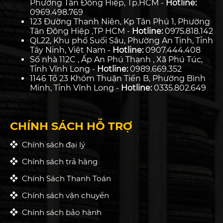
Phường Tân Đông Hiệp, Tp.HCM -
Hotline:
0969.498.769
123 Đường Thanh Niên, Kp Tân Phú 1, Phường
Tân Đông Hiệp ,TP HCM -
Hotline:
0975.818.142
QL22, Khu phố Suối Sâu, Phường An Tịnh, Tỉnh
Tây Ninh, Việt Nam -
Hotline:
0907.444.408
Số nhà 112C , Ấp An Phú Thạnh , Xã Phú Túc,
Tỉnh Vĩnh Long -
Hotline:
0989.669.352
1146 Tổ 23 Khóm Thuận Tiến B, Phường Bình
Minh, Tỉnh Vĩnh Long -
Hotline:
0335.802.649
CHÍNH SÁCH HỖ TRỢ
Chính sách đại lý
Chính sách trả hàng
Chính Sách Thanh Toán
Chính sách vận chuyển
Chính sách bảo hành