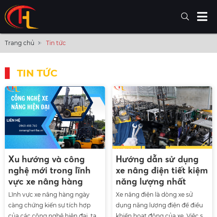
Trang chủ
Tin tức
TIN TỨC
Xu hướng và công
Hướng dẫn sử dụng
nghệ mới trong lĩnh
xe nâng điện tiết kiệm
vực xe nâng hàng
năng lượng nhất
Lĩnh vực xe nâng hàng ngày
Xe nâng điện là dòng xe sử
càng chứng kiến sự tích hợp
dụng năng lượng điện để điều
của các công nghệ hiện đại, tạo
khiển hoạt động của xe. Việc sử