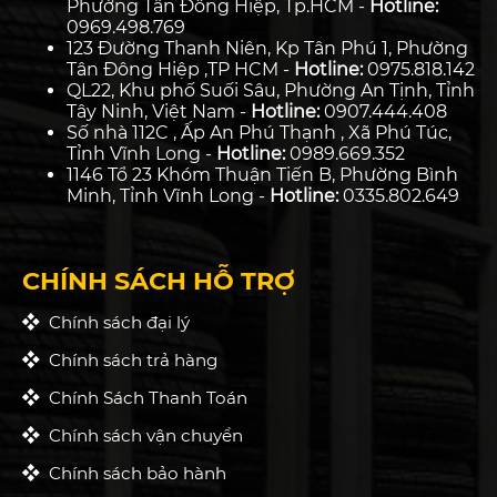
Phường Tân Đông Hiệp, Tp.HCM -
Hotline:
0969.498.769
123 Đường Thanh Niên, Kp Tân Phú 1, Phường
Tân Đông Hiệp ,TP HCM -
Hotline:
0975.818.142
QL22, Khu phố Suối Sâu, Phường An Tịnh, Tỉnh
Tây Ninh, Việt Nam -
Hotline:
0907.444.408
Số nhà 112C , Ấp An Phú Thạnh , Xã Phú Túc,
Tỉnh Vĩnh Long -
Hotline:
0989.669.352
1146 Tổ 23 Khóm Thuận Tiến B, Phường Bình
Minh, Tỉnh Vĩnh Long -
Hotline:
0335.802.649
CHÍNH SÁCH HỖ TRỢ
Chính sách đại lý
Chính sách trả hàng
Chính Sách Thanh Toán
Chính sách vận chuyển
Chính sách bảo hành