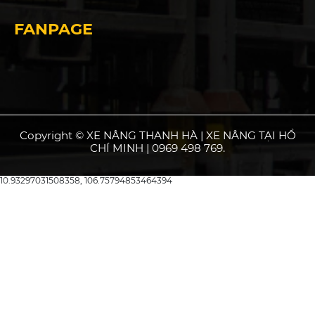
FANPAGE
Copyright © XE NÂNG THANH HÀ | XE NÂNG TẠI HỒ
CHÍ MINH | 0969 498 769.
10.93297031508358, 106.75794853464394