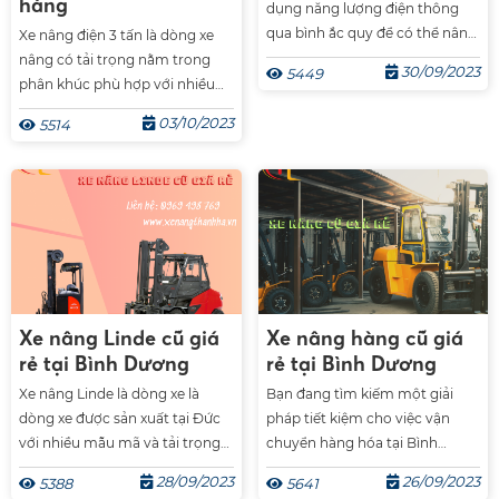
hàng
dụng năng lượng điện thông
qua bình ắc quy để có thể nâng
Xe nâng điện 3 tấn là dòng xe
hạ và di chuyển hàng hóa một
nâng có tải trọng nằm trong
30/09/2023
5449
cách nhanh chóng và dễ dàng.
phân khúc phù hợp với nhiều
Điều này không chỉ giúp giảm
mặt hàng lớn nhỏ nên được rất
03/10/2023
5514
tiếng ồn và khí thải, mà còn
nhiều doanh nghiệp lựa chọn.
tăng tính linh hoạt và an toàn
Về cơ bản xe nâng 3 tấn có cấu
trong quá trình vận hành.
tạo bên ngoài giống những
chiếc xe nâng bình thường
khác. Hôm nay chúng ta sẽ
cùng nhau tìm hiểu về những
dòng xe nâng điện 3 tấn được
ưa chuộng nhất hiện nay.
Xe nâng Linde cũ giá
Xe nâng hàng cũ giá
rẻ tại Bình Dương
rẻ tại Bình Dương
Xe nâng Linde là dòng xe là
Bạn đang tìm kiếm một giải
dòng xe được sản xuất tại Đức
pháp tiết kiệm cho việc vận
với nhiều mẫu mã và tải trọng
chuyển hàng hóa tại Bình
khác nhau. Hãy cùng chúng tôi
Dương? Xe nâng hàng cũ giá rẻ
28/09/2023
26/09/2023
5388
5641
tham khảo một số dòng xe
là một lựa chọn hợp lý cho bạn.