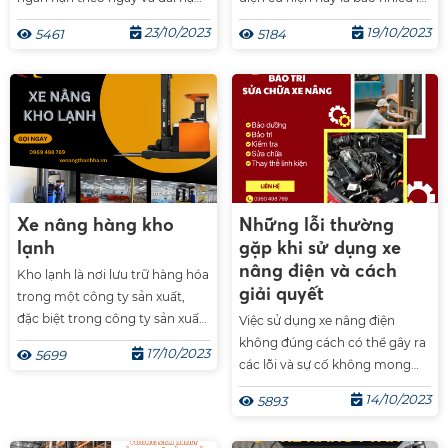
theo tháng theo năm nhằm
câu hỏi của rất nhiều người khi
23/10/2023
19/10/2023
5461
5184
giúp doanh nghiệp xử lý các
đang có ý định mua xe nâng.
hàng hóa nặng cồng kềnh một
Hôm nay Gia Hưng sẽ cung cấp
cách nhanh chóng, vừa tiết
cho các bạn bảng giá mới nhất
kiệm thời gian vừa tiết kiệm
của một số dòng xe nâng điện
công sức của người lao động.
phổ biến.
Xe nâng hàng kho
Những lỗi thường
lạnh
gặp khi sử dụng xe
nâng điện và cách
Kho lạnh là nơi lưu trữ hàng hóa
giải quyết
trong một công ty sản xuất,
đặc biệt trong công ty sản xuất
Việc sử dụng xe nâng điện
và chế biến thực phẩm. Môi
không đúng cách có thể gây ra
17/10/2023
5699
trường làm việc kho lạnh hết
các lỗi và sự cố không mong
sức khắc nghiệt, nhiệt độ có thể
muốn. Dưới đây là một số lỗi
14/10/2023
5893
xuống âm 40 độ. Việc vận
thường gặp khi sử dụng xe
chuyển hàng hóa trong kho
nâng điện cùng với các cách