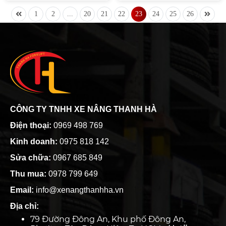
nâng Linde cũ giá rẻ thông
Bình Dương không chỉ là một
1
2
...
20
21
22
23
24
25
26
dụng dưới đây nhé.
trong những trung tâm kinh tế
của Việt Nam, mà còn là nơi tập
trung nhiều công ty, nhà máy
sản xuất hàng hóa. Do đó, nhu
cầu sử dụng xe nâng hàng để di
chuyển, xếp dỡ hàng hóa là rất
lớn.
CÔNG TY TNHH XE NÂNG THANH HÀ
Điện thoại:
0969 498 769
Kinh doanh:
0975 818 142
Sửa chữa:
0967 685 849
Thu mua:
0978 799 649
Email:
info@xenangthanhha.vn
Địa chỉ:
79 Đường Đông An, Khu phố Đông An,