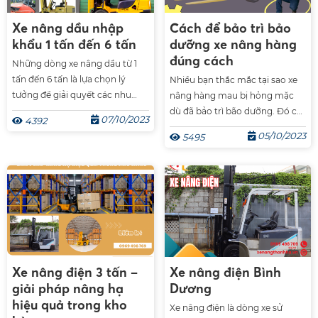
lượng. Dưới đây chúng tôi sẽ
cung cấp cho bạn địa chỉ cung
Xe nâng dầu nhập
Cách để bảo trì bảo
cấp xe nâng chất lượng uy tín
khẩu 1 tấn đến 6 tấn
dưỡng xe nâng hàng
tại Bình Dương.
đúng cách
Những dòng xe nâng dầu từ 1
tấn đến 6 tấn là lựa chọn lý
Nhiều bạn thắc mắc tại sao xe
tưởng để giải quyết các nhu
nâng hàng mau bị hỏng mặc
cầu vận chuyển và nâng hạ
dù đã bảo trì bão dưỡng. Đó có
07/10/2023
4392
trong nhiều ngành công
thể là do bạn chưa biết cách
05/10/2023
5495
nghiệp. Với khả năng vận hành
bảo dưỡng xe nâng đúng cách.
mạnh mẽ, chúng cung cấp hiệu
Hôm nay Gia Hưng sẽ hướng
suất cao và độ tin cậy tuyệt vời,
dẫn bạn cách bảo trì bảo dưỡng
đồng thời mang lại sự linh hoạt
xe nâng nhằm kéo dài tuổi thọ
và tiết kiệm thời gian cho công
của xe.
việc của bạn.
Xe nâng điện 3 tấn –
Xe nâng điện Bình
giải pháp nâng hạ
Dương
hiệu quả trong kho
Xe nâng điện là dòng xe sử