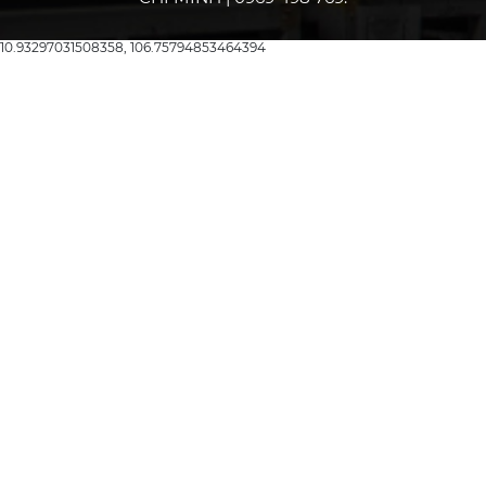
10.93297031508358, 106.75794853464394