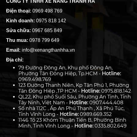
CÔNG TY TNHH XE NÂNG THANH HÀ
Điện thoại:
0969 498 769
Kinh doanh:
0975 818 142
Sửa chữa:
0967 685 849
Thu mua:
0978 799 649
Email:
info@xenangthanhha.vn
Địa chỉ:
79 Đường Đông An, Khu phố Đông An,
Phường Tân Đông Hiệp, Tp.HCM -
Hotline:
0969.498.769
123 Đường Thanh Niên, Kp Tân Phú 1, Phường
Tân Đông Hiệp ,TP HCM -
Hotline:
0975.818.142
QL22, Khu phố Suối Sâu, Phường An Tịnh, Tỉnh
Tây Ninh, Việt Nam -
Hotline:
0907.444.408
Số nhà 112C , Ấp An Phú Thạnh , Xã Phú Túc,
Tỉnh Vĩnh Long -
Hotline:
0989.669.352
1146 Tổ 23 Khóm Thuận Tiến B, Phường Bình
Minh, Tỉnh Vĩnh Long -
Hotline:
0335.802.649