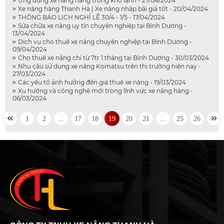
Ứng dụng xe nâng hàng trong kho lạnh - 27/04/2024
Xe nâng hàng Thanh Hà | Xe nâng nhập bãi giá tốt - 20/04/2024
THÔNG BÁO LỊCH NGHỈ LỄ 30/4 - 1/5 - 17/04/2024
Sửa chữa xe nâng uy tín chuyên nghiệp tại Bình Dương -
13/04/2024
Dịch vụ cho thuê xe nâng chuyên nghiệp tại Bình Dương -
09/04/2024
Cho thuê xe nâng chỉ từ 7tr 1 tháng tại Bình Dương - 30/03/2024
Nhu cầu sử dụng xe nâng Komatsu trên thị trường hiện nay -
27/03/2024
Các yếu tố ảnh hưởng đến giá thuê xe nâng - 19/03/2024
Xu hướng và công nghệ mới trong lĩnh vực xe nâng hàng -
06/03/2024
1
2
...
17
18
19
20
21
...
25
26