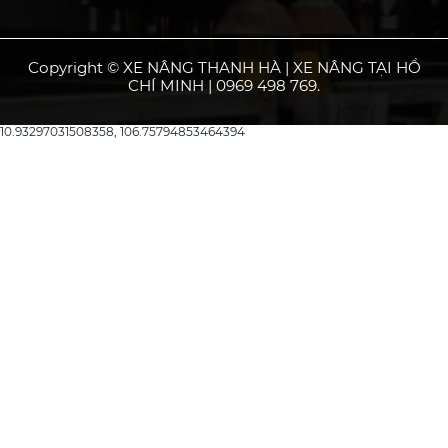
Copyright © XE NÂNG THANH HÀ | XE NÂNG TẠI HỒ
CHÍ MINH | 0969 498 769.
10.93297031508358, 106.75794853464394