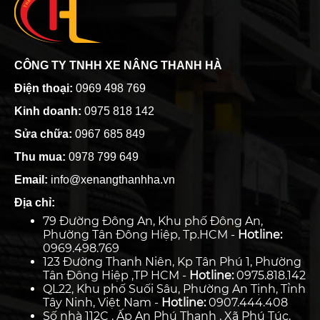
CÔNG TY TNHH XE NÂNG THANH HÀ
Điện thoại:
0969 498 769
Kinh doanh:
0975 818 142
Sửa chữa:
0967 685 849
Thu mua:
0978 799 649
Email:
info@xenangthanhha.vn
Địa chỉ:
79 Đường Đông An, Khu phố Đông An,
Phường Tân Đông Hiệp, Tp.HCM -
Hotline:
0969.498.769
123 Đường Thanh Niên, Kp Tân Phú 1, Phường
Tân Đông Hiệp ,TP HCM -
Hotline:
0975.818.142
QL22, Khu phố Suối Sâu, Phường An Tịnh, Tỉnh
Tây Ninh, Việt Nam -
Hotline:
0907.444.408
Số nhà 112C , Ấp An Phú Thạnh , Xã Phú Túc,