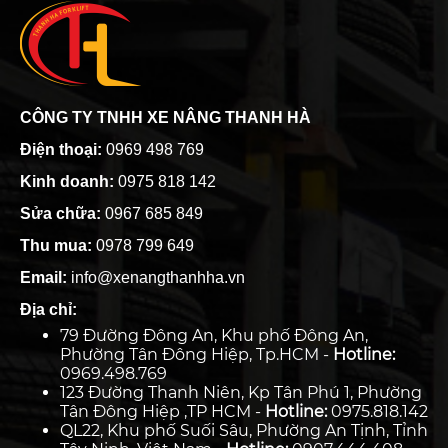
CÔNG TY TNHH XE NÂNG THANH HÀ
Điện thoại:
0969 498 769
Kinh doanh:
0975 818 142
Sửa chữa:
0967 685 849
Thu mua:
0978 799 649
Email:
info@xenangthanhha.vn
Địa chỉ:
79 Đường Đông An, Khu phố Đông An,
Phường Tân Đông Hiệp, Tp.HCM -
Hotline:
0969.498.769
123 Đường Thanh Niên, Kp Tân Phú 1, Phường
Tân Đông Hiệp ,TP HCM -
Hotline:
0975.818.142
QL22, Khu phố Suối Sâu, Phường An Tịnh, Tỉnh