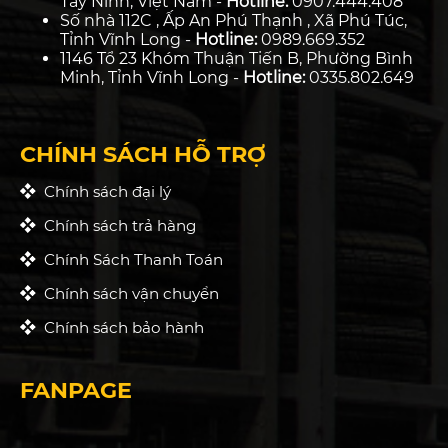
Tây Ninh, Việt Nam -
Hotline:
0907.444.408
Số nhà 112C , Ấp An Phú Thạnh , Xã Phú Túc,
Tỉnh Vĩnh Long -
Hotline:
0989.669.352
1146 Tổ 23 Khóm Thuận Tiến B, Phường Bình
Minh, Tỉnh Vĩnh Long -
Hotline:
0335.802.649
CHÍNH SÁCH HỖ TRỢ
Chính sách đại lý
Chính sách trả hàng
Chính Sách Thanh Toán
Chính sách vận chuyển
Chính sách bảo hành
FANPAGE