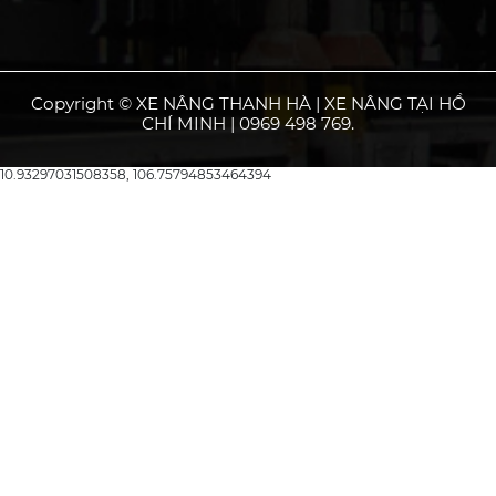
Copyright © XE NÂNG THANH HÀ | XE NÂNG TẠI HỒ
CHÍ MINH | 0969 498 769.
10.93297031508358, 106.75794853464394