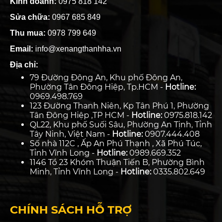
Kinh doanh:
0975 818 142
Sửa chữa:
0967 685 849
Thu mua:
0978 799 649
Email:
info@xenangthanhha.vn
Địa chỉ:
79 Đường Đông An, Khu phố Đông An,
Phường Tân Đông Hiệp, Tp.HCM -
Hotline:
0969.498.769
123 Đường Thanh Niên, Kp Tân Phú 1, Phường
Tân Đông Hiệp ,TP HCM -
Hotline:
0975.818.142
QL22, Khu phố Suối Sâu, Phường An Tịnh, Tỉnh
Tây Ninh, Việt Nam -
Hotline:
0907.444.408
Số nhà 112C , Ấp An Phú Thạnh , Xã Phú Túc,
Tỉnh Vĩnh Long -
Hotline:
0989.669.352
1146 Tổ 23 Khóm Thuận Tiến B, Phường Bình
Minh, Tỉnh Vĩnh Long -
Hotline:
0335.802.649
CHÍNH SÁCH HỖ TRỢ