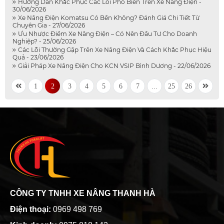
Hướng Dẫn Khắc Phục Các Lỗi Phổ Biến Trên Xe Nâng Điện -
30/06/2026
Xe Nâng Điện Komatsu Có Bền Không? Đánh Giá Chi Tiết Từ
Chuyên Gia - 27/06/2026
Ưu Nhược Điểm Xe Nâng Điện – Có Nên Đầu Tư Cho Doanh
Nghiệp? - 25/06/2026
Các Lỗi Thường Gặp Trên Xe Nâng Điện Và Cách Khắc Phục Hiệu
Quả - 23/06/2026
Giải Pháp Xe Nâng Điện Cho KCN VSIP Bình Dương - 22/06/2026
1
2
3
4
5
6
7
...
25
26
CÔNG TY TNHH XE NÂNG THANH HÀ
Điện thoại:
0969 498 769