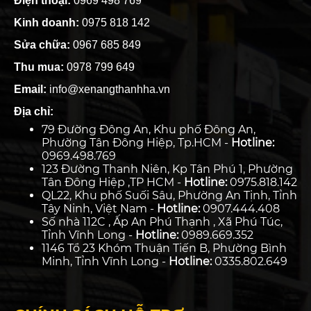
Điện thoại:
0969 498 769
Kinh doanh:
0975 818 142
Sửa chữa:
0967 685 849
Thu mua:
0978 799 649
Email:
info@xenangthanhha.vn
Địa chỉ:
79 Đường Đông An, Khu phố Đông An,
Phường Tân Đông Hiệp, Tp.HCM -
Hotline:
0969.498.769
123 Đường Thanh Niên, Kp Tân Phú 1, Phường
Tân Đông Hiệp ,TP HCM -
Hotline:
0975.818.142
QL22, Khu phố Suối Sâu, Phường An Tịnh, Tỉnh
Tây Ninh, Việt Nam -
Hotline:
0907.444.408
Số nhà 112C , Ấp An Phú Thạnh , Xã Phú Túc,
Tỉnh Vĩnh Long -
Hotline:
0989.669.352
1146 Tổ 23 Khóm Thuận Tiến B, Phường Bình
Minh, Tỉnh Vĩnh Long -
Hotline:
0335.802.649