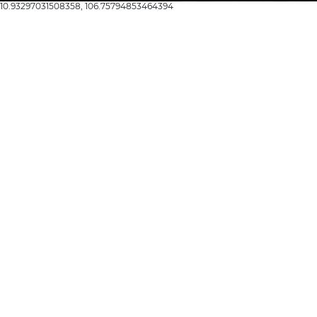
10.93297031508358, 106.75794853464394