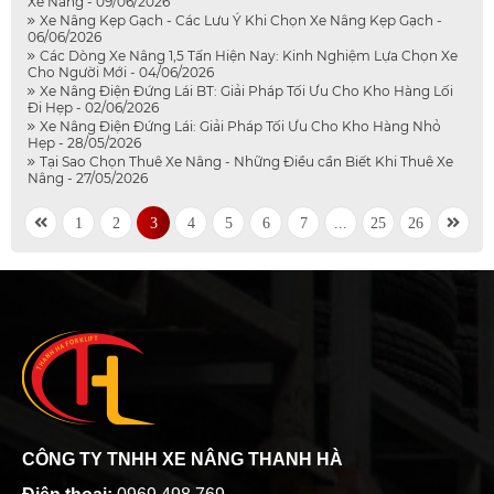
Xe Nâng - 09/06/2026
Xe Nâng Kẹp Gạch - Các Lưu Ý Khi Chọn Xe Nâng Kẹp Gạch -
06/06/2026
Các Dòng Xe Nâng 1,5 Tấn Hiện Nay: Kinh Nghiệm Lựa Chọn Xe
Cho Người Mới - 04/06/2026
Xe Nâng Điện Đứng Lái BT: Giải Pháp Tối Ưu Cho Kho Hàng Lối
Đi Hẹp - 02/06/2026
Xe Nâng Điện Đứng Lái: Giải Pháp Tối Ưu Cho Kho Hàng Nhỏ
Hẹp - 28/05/2026
Tại Sao Chọn Thuê Xe Nâng - Những Điều cần Biết Khi Thuê Xe
Nâng - 27/05/2026
1
2
3
4
5
6
7
...
25
26
CÔNG TY TNHH XE NÂNG THANH HÀ