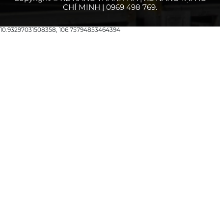
CHÍ MINH | 0969 498 769.
10.93297031508358, 106.75794853464394