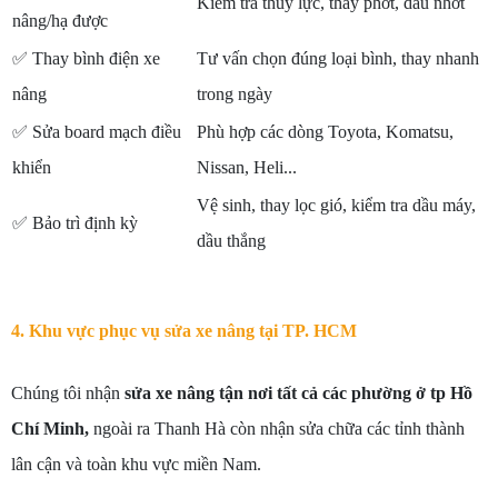
Kiểm tra thủy lực, thay phớt, dầu nhớt
nâng/hạ được
✅
Thay bình điện xe
Tư vấn chọn đúng loại bình, thay nhanh
nâng
trong ngày
✅
Sửa board mạch điều
Phù hợp các dòng Toyota, Komatsu,
khiển
Nissan, Heli...
Vệ sinh, thay lọc gió, kiểm tra dầu máy,
✅
Bảo trì định kỳ
dầu thắng
4. Khu vực phục vụ sửa xe nâng tại TP. HCM
Chúng tôi nhận
sửa xe nâng tận nơi tất cả các phường ở tp Hồ
Chí Minh,
ngoài ra Thanh Hà còn nhận sửa chữa các tỉnh thành
lân cận và toàn khu vực miền Nam.