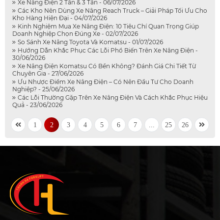
Xe Nâng Điện 2 Tấn & 3 Tấn - 06/07/2026
Các Kho Nên Dùng Xe Nâng Reach Truck – Giải Pháp Tối Ưu Cho
Kho Hàng Hiện Đại - 04/07/2026
Kinh Nghiệm Mua Xe Nâng Điện: 10 Tiêu Chí Quan Trọng Giúp
Doanh Nghiệp Chọn Đúng Xe - 02/07/2026
So Sánh Xe Nâng Toyota Và Komatsu - 01/07/2026
Hướng Dẫn Khắc Phục Các Lỗi Phổ Biến Trên Xe Nâng Điện -
30/06/2026
Xe Nâng Điện Komatsu Có Bền Không? Đánh Giá Chi Tiết Từ
Chuyên Gia - 27/06/2026
Ưu Nhược Điểm Xe Nâng Điện – Có Nên Đầu Tư Cho Doanh
Nghiệp? - 25/06/2026
Các Lỗi Thường Gặp Trên Xe Nâng Điện Và Cách Khắc Phục Hiệu
Quả - 23/06/2026
1
2
3
4
5
6
7
...
25
26