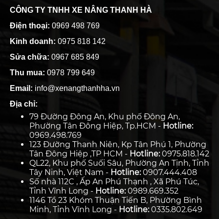
CÔNG TY TNHH XE NÂNG THANH HÀ
Điện thoại:
0969 498 769
Kinh doanh:
0975 818 142
Sửa chữa:
0967 685 849
Thu mua:
0978 799 649
Email:
info@xenangthanhha.vn
Địa chỉ:
79 Đường Đông An, Khu phố Đông An,
Phường Tân Đông Hiệp, Tp.HCM -
Hotline:
0969.498.769
123 Đường Thanh Niên, Kp Tân Phú 1, Phường
Tân Đông Hiệp ,TP HCM -
Hotline:
0975.818.142
QL22, Khu phố Suối Sâu, Phường An Tịnh, Tỉnh
Tây Ninh, Việt Nam -
Hotline:
0907.444.408
Số nhà 112C , Ấp An Phú Thạnh , Xã Phú Túc,
Tỉnh Vĩnh Long -
Hotline:
0989.669.352
1146 Tổ 23 Khóm Thuận Tiến B, Phường Bình
Minh, Tỉnh Vĩnh Long -
Hotline:
0335.802.649