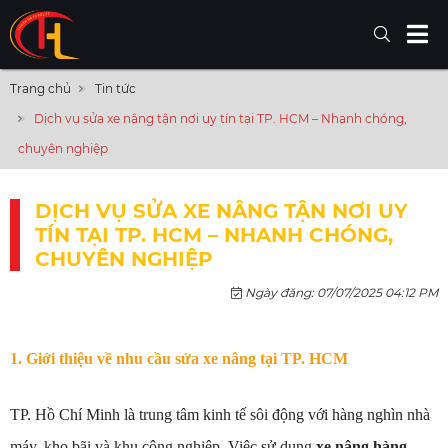
Trang chủ
Tin tức
Dịch vụ sửa xe nâng tận nơi uy tín tại TP. HCM – Nhanh chóng,
chuyên nghiệp
DỊCH VỤ SỬA XE NÂNG TẬN NƠI UY
TÍN TẠI TP. HCM – NHANH CHÓNG,
CHUYÊN NGHIỆP
Ngày đăng: 07/07/2025 04:12 PM
1. Giới thiệu về nhu cầu sửa xe nâng tại TP. HCM
TP. Hồ Chí Minh là trung tâm kinh tế sôi động với hàng nghìn nhà
máy, kho bãi và khu công nghiệp. Việc sử dụng
xe nâng hàng