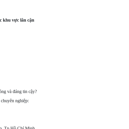
ác khu vực lân cận
ng và đáng tin cậy?
 chuyên nghiệp:
p, Tp Hồ Chí Minh