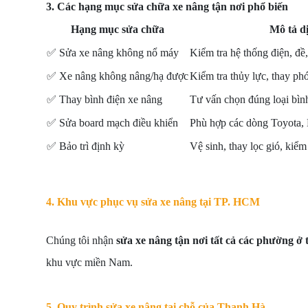
3. Các hạng mục sửa chữa xe nâng tận nơi phổ biến
Hạng mục sửa chữa
Mô tả d
✅
Sửa xe nâng không nổ máy
Kiểm tra hệ thống điện, đề,
✅
Xe nâng không nâng/hạ được
Kiểm tra thủy lực, thay phớ
✅
Thay bình điện xe nâng
Tư vấn chọn đúng loại bìn
✅
Sửa board mạch điều khiển
Phù hợp các dòng Toyota, 
✅
Bảo trì định kỳ
Vệ sinh, thay lọc gió, kiểm
4. Khu vực phục vụ sửa xe nâng tại TP. HCM
Chúng tôi nhận
sửa xe nâng tận nơi tất cả các phường ở
khu vực miền Nam.
5. Quy trình sửa xe nâng tại chỗ của Thanh Hà