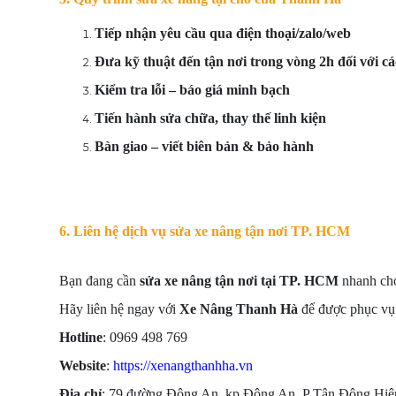
Tiếp nhận yêu cầu qua điện thoại/zalo/web
Đưa kỹ thuật đến tận nơi trong vòng 2h đối với c
Kiểm tra lỗi – báo giá minh bạch
Tiến hành sửa chữa, thay thế linh kiện
Bàn giao – viết biên bản & bảo hành
6. Liên hệ dịch vụ sửa xe nâng tận nơi TP. HCM
Bạn đang cần
sửa xe nâng tận nơi tại TP. HCM
nhanh chó
Hãy liên hệ ngay với
Xe Nâng Thanh Hà
để được phục vụ
Hotline
: 0969 498 769
Website
:
https://xenangthanhha.vn
Địa chỉ
: 79 đường Đông An, kp Đông An, P Tân Đông Hiệ