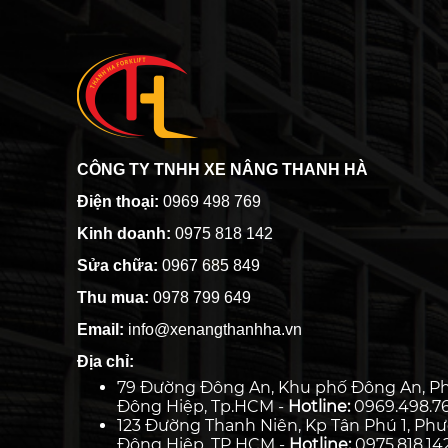
CÔNG TY TNHH XE NÂNG THANH HÀ
Điện thoại:
0969 498 769
Kinh doanh:
0975 818 142
Sửa chữa:
0967 685 849
Thu mua:
0978 799 649
Email:
info@xenangthanhha.vn
Địa chỉ:
79 Đường Đông An, Khu phố Đông An, P
Đông Hiệp, Tp.HCM -
Hotline:
0969.498.7
123 Đường Thanh Niên, Kp Tân Phú 1, Ph
Đông Hiệp ,TP HCM -
Hotline:
0975.818.14