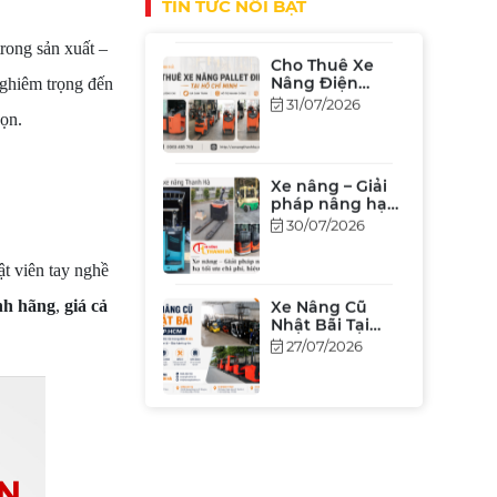
TIN TỨC NỔI BẬT
[Bảng Giá 2026]
rong sản xuất –
Cho Thuê Xe
Nâng Điện
nghiêm trọng đến
Đứng Lái Tại
31/07/2026
TPHCM – Giá Rẻ,
họn.
Hiệu Suất Cao
Xe nâng – Giải
pháp nâng hạ
tối ưu chi phí,
30/07/2026
hiệu xuất
t viên tay nghề
Xe Nâng Cũ
nh hãng
,
giá cả
Nhật Bãi Tại
TP.HCM Giá Tốt
27/07/2026
2026 – Đủ Tải
Trọng, Chất
Lượng, Bảo
Hành Uy Tín
Khi Nào Nên
Thuê Xe Nâng?
Giải Pháp Tiết
25/07/2026
Kiệm Chi Phí
Cho Doanh