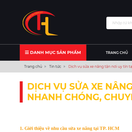
DANH MỤC SẢN PHẨM
TRANG CHỦ
Trang chủ
Tin tức
Dịch vụ sửa xe nâng tận nơi uy tín
DỊCH VỤ SỬA XE NÂNG 
NHANH CHÓNG, CHUY
1. Giới thiệu về nhu cầu sửa xe nâng tại TP. HCM