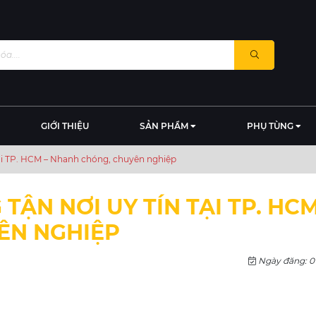
GIỚI THIỆU
SẢN PHẨM
PHỤ TÙNG
 tại TP. HCM – Nhanh chóng, chuyên nghiệp
TẬN NƠI UY TÍN TẠI TP. HCM
ÊN NGHIỆP
Ngày đăng: 0