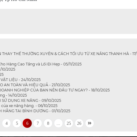
 THAY THẾ THƯỜNG XUYÊN & CÁCH TỐI ƯU TỪ XE NÂNG ThANH HÀ - 17/1
 Kho Hàng Cao Tầng và Lối Đi Hẹp - 05/11/2025
1/10/2025
25
T LIỆU - 24/10/2025
AN TOÀN VÀ HIỆU QUẢ - 21/10/2025
 DOANH NGHIỆP CỦA BẠN NÊN ĐẦU TƯ NGAY? - 18/10/2025
ng - 14/10/2025
 SỬ DỤNG XE NÂNG - 09/10/2025
của xe nâng hàng. - 06/10/2025
HÃNG TẠI BÌNH DƯƠNG - 01/10/2025
4
5
6
7
8
...
25
26