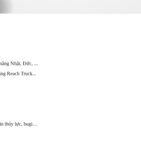
nâng Nhật, Đức, ...
âng Reach Truck...
hận thủy lực, bugi…