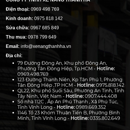
Điện thoại:
0969 498 769
Kinh doanh:
0975 818 142
Sửa chữa:
0967 685 849
Thu mua:
0978 799 649
Email:
info@xenangthanhha.vn
Địa chỉ:
79 Đường Đông An, Khu phố Đông An,
Phường Tân Đông Hiệp, Tp.HCM -
Hotline:
0969.498.769
123 Đường Thanh Niên, Kp Tân Phú 1, Phường
Tân Đông Hiệp ,TP HCM -
Hotline:
0975.818.142
QL22, Khu phố Suối Sâu, Phường An Tịnh, Tỉnh
Tây Ninh, Việt Nam -
Hotline:
0907.444.408
Số nhà 112C , Ấp An Phú Thạnh , Xã Phú Túc,
Tỉnh Vĩnh Long -
Hotline:
0989.669.352
1146 Tổ 23 Khóm Thuận Tiến B, Phường Bình
Minh, Tỉnh Vĩnh Long -
Hotline:
0335.802.649