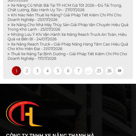
30/07/2026
Xe Nâng Cũ Nhật Bãi Tại TP.HCM Giá Tốt 2026 – Đủ Tải Trọng,
Chất Lượng, Bảo Hành Uy Tín - 27/07/2026
Khi Nào Nên Thuê Xe Nâng? Giải Pháp Tiết Kiệm Chi Phí Cho
Doanh Nghiệp - 25/07/2026
Xe Nâng Cho Nhà Máy Thủy Sản Giải Pháp Vận Chuyển Hiệu Quả
Trong Kho Lạnh - 25/07/2026
Những Lưu Ý Khi Vận Hành Xe Nâng Reach Truck An Toàn, Hiệu
Quả và Bền Bỉ - 24/07/2026
Xe Nâng Reach Truck – Giải Pháp Nâng Hàng Tầm Cao Hiệu Quả
Cho Kho Hiện Đại - 21/07/2026
Thuê Xe Nâng Tại Bình Dương – Giải Pháp Tiết Kiệm Chi Phí Cho
Doanh Nghiệp - 17/07/2026
1
2
3
4
5
6
7
...
25
26
CÔNG TY TNHH XE NÂNG THANH HÀ