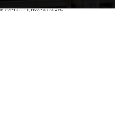
10.93297031508358, 106.75794853464394