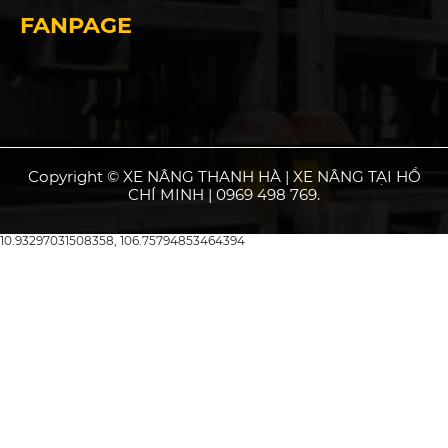
FANPAGE
Copyright © XE NÂNG THANH HÀ | XE NÂNG TẠI HỒ
CHÍ MINH | 0969 498 769.
10.93297031508358, 106.75794853464394