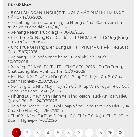
Bài viết khác:
5 SAI LẦM DOANH NGHIỆP THƯỜNG MẮC PHẢI KHI MUA XE
NÂNG - 14/03/2026
10 kinh nghiệm mua xe nâng cũ không bị "hớ": Cách kiểm tra
trước khi xuống tiền - 07/08/2026
Xe nâng Reach Truck là gì? - 06/08/2026
Cho Thuê Xe Nâng Điện Giá Rẻ Tại TP.HCM & Bình Dương [Bảng
Giá 2026] - 04/08/2026
Cho Thuê Xe Nâng Điện Đứng Lái Tại TPHCM – Giá Rẻ, Hiệu Suất
Cao - 31/07/2026
Xe nâng – Giải pháp nâng hạ tối ưu chi phí, hiệu xuất -
30/07/2026
Xe Nâng Cũ Nhật Bãi Tại TP.HCM Giá Tốt 2026 – Đủ Tải Trọng,
Chất Lượng, Bảo Hành Uy Tín - 27/07/2026
Khi Nào Nên Thuê Xe Nâng? Giải Pháp Tiết Kiệm Chi Phí Cho
Doanh Nghiệp - 25/07/2026
Xe Nâng Cho Nhà Máy Thủy Sản Giải Pháp Vận Chuyển Hiệu Quả
Trong Kho Lạnh - 25/07/2026
Những Lưu Ý Khi Vận Hành Xe Nâng Reach Truck An Toàn, Hiệu
Quả và Bền Bỉ - 24/07/2026
Xe Nâng Reach Truck – Giải Pháp Nâng Hàng Tầm Cao Hiệu Quả
Cho Kho Hiện Đại - 21/07/2026
Thuê Xe Nâng Tại Bình Dương – Giải Pháp Tiết Kiệm Chi Phí Cho
Doanh Nghiệp - 17/07/2026
1
2
3
4
5
6
7
...
25
26