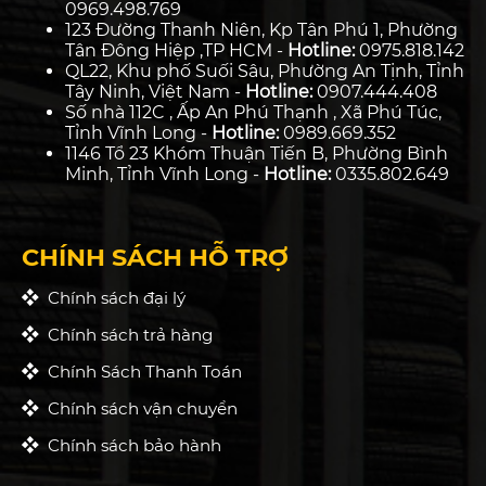
0969.498.769
123 Đường Thanh Niên, Kp Tân Phú 1, Phường
Tân Đông Hiệp ,TP HCM -
Hotline:
0975.818.142
QL22, Khu phố Suối Sâu, Phường An Tịnh, Tỉnh
Tây Ninh, Việt Nam -
Hotline:
0907.444.408
Số nhà 112C , Ấp An Phú Thạnh , Xã Phú Túc,
Tỉnh Vĩnh Long -
Hotline:
0989.669.352
1146 Tổ 23 Khóm Thuận Tiến B, Phường Bình
Minh, Tỉnh Vĩnh Long -
Hotline:
0335.802.649
CHÍNH SÁCH HỖ TRỢ
Chính sách đại lý
Chính sách trả hàng
Chính Sách Thanh Toán
Chính sách vận chuyển
Chính sách bảo hành