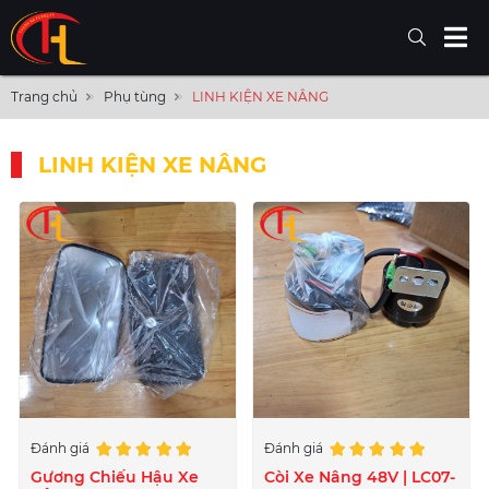
Trang chủ
Phụ tùng
LINH KIỆN XE NÂNG
LINH KIỆN XE NÂNG
Đánh giá
Đánh giá
Gương Chiếu Hậu Xe
Còi Xe Nâng 48V | LC07-