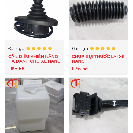
Đánh giá
Đánh giá
CẦN ĐIỀU KHIỂN NÂNG
CHỤP BỤI THƯỚC LÁI XE
HẠ DÀNH CHO XE NÂNG
NÂNG
Liên hệ
Liên hệ