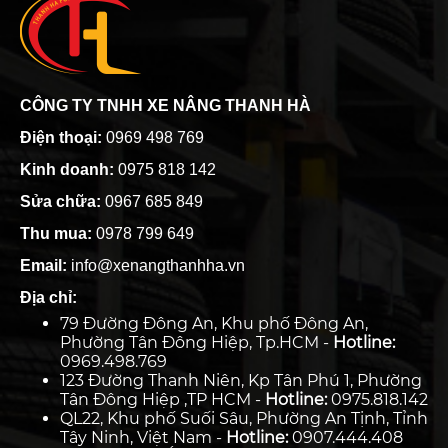
CÔNG TY TNHH XE NÂNG THANH HÀ
Điện thoại:
0969 498 769
Kinh doanh:
0975 818 142
Sửa chữa:
0967 685 849
Thu mua:
0978 799 649
Email:
info@xenangthanhha.vn
Địa chỉ:
79 Đường Đông An, Khu phố Đông An,
Phường Tân Đông Hiệp, Tp.HCM -
Hotline:
0969.498.769
123 Đường Thanh Niên, Kp Tân Phú 1, Phường
Tân Đông Hiệp ,TP HCM -
Hotline:
0975.818.142
QL22, Khu phố Suối Sâu, Phường An Tịnh, Tỉnh
Tây Ninh, Việt Nam -
Hotline:
0907.444.408