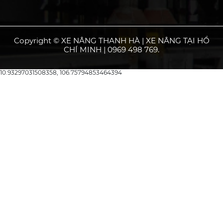
Copyright © XE NÂNG THANH HÀ | XE NÂNG TẠI HỒ
CHÍ MINH | 0969 498 769.
10.93297031508358, 106.75794853464394