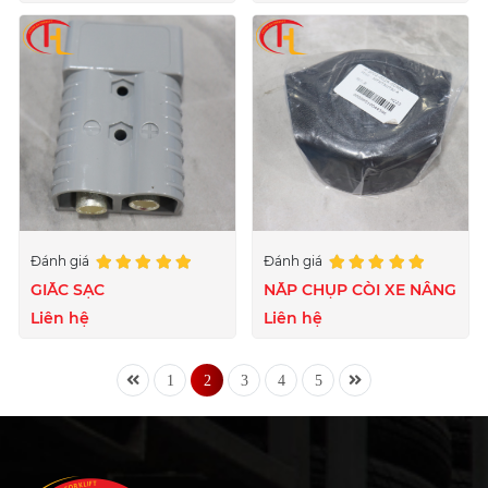
Đánh giá
Đánh giá
GIẮC SẠC
NẮP CHỤP CÒI XE NÂNG
Liên hệ
Liên hệ
1
2
3
4
5