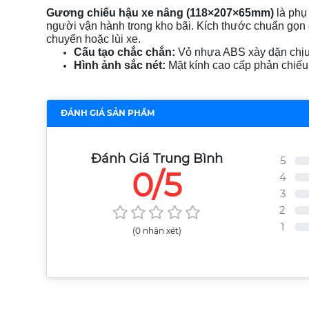
Gương chiếu hậu xe nâng (118×207×65mm)
là phụ 
người vận hành trong kho bãi. Kích thước chuẩn gọn 
chuyển hoặc lùi xe.
Cấu tạo chắc chắn:
Vỏ nhựa ABS xày dặn chịu 
Hình ảnh sắc nét:
Mặt kính cao cấp phản chiếu r
ĐÁNH GIÁ SẢN PHẨM
Đánh Giá Trung Bình
5
0/5
4
3
2
1
(0 nhận xét)