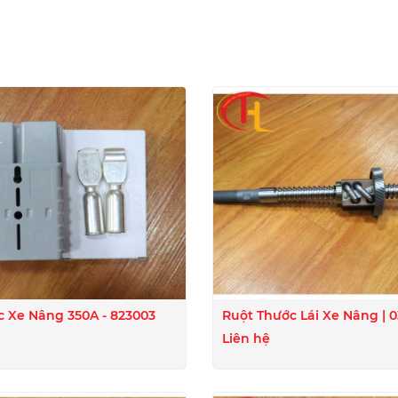
I
c Xe Nâng 350A - 823003
Ruột Thước Lái Xe Nâng | 
Liên hệ