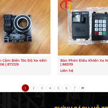
n Cảm Biến Tốc Độ Xe 48V-
Bàn Phím Điều Khiển Xe 
6 | 872129
| 885119
Liên hệ
1
2
3
4
5
6
7