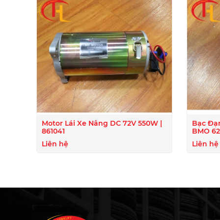
Motor Lái Xe Nâng DC 72V 550W |
Bạc Đạ
861041
BMO 620
Liên hệ
Liên hệ