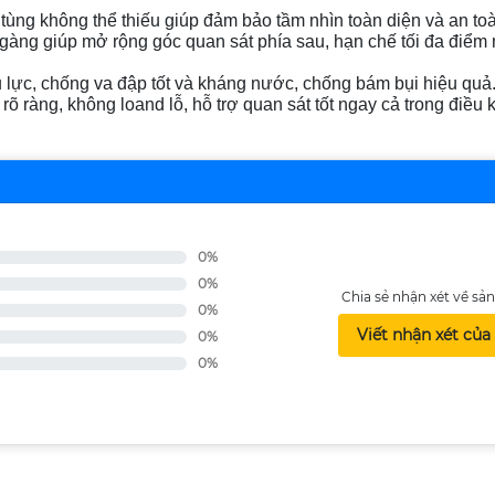
tùng không thể thiếu giúp đảm bảo tầm nhìn toàn diện và an toà
gàng giúp mở rộng góc quan sát phía sau, hạn chế tối đa điểm 
lực, chống va đập tốt và kháng nước, chống bám bụi hiệu quả
õ ràng, không loand lỗ, hỗ trợ quan sát tốt ngay cả trong điều k
0%
0%
Chia sẻ nhận xét về s
0%
Viết nhận xét của
0%
0%