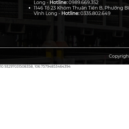
Long -
Hotline:
0989.669.352
1146 Tổ 23 Khóm Thuận Tiến B, Phường Bì
Vĩnh Long -
Hotline:
0335.802.649
Copyrigh
10.93297031508358, 106.75794853464394