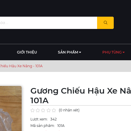
GIỚI THIỆU
SẢN PHẨM
PHỤ TÙNG
hiếu Hậu Xe Nâng - 101A
Gương Chiếu Hậu Xe Nâ
101A
(0 nhận xét)
Lượt xem:
342
Mã sản phẩm:
101A