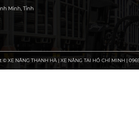
nh Minh, Tỉnh
t © XE NÂNG THANH HÀ | XE NÂNG TẠI HỒ CHÍ MINH | 0969