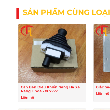
SẢN PHẨM CÙNG LOẠ
Cần Ben Điều Khiển Nâng Hạ Xe
Giắc Sạ
Nâng Linde - 807722
Liên hệ
Liên hệ