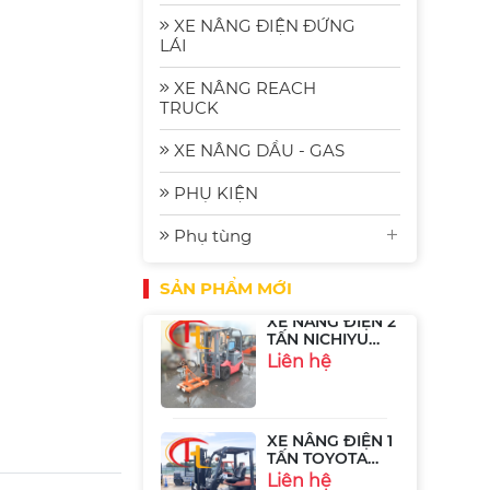
Komatsu FE30-1:
Bền Bỉ, Hiệu
Liên hệ
XE NÂNG ĐIỆN ĐỨNG
Quả và Tiết
LÁI
Kiệm Năng
Lượng
XE NÂNG REACH
Xe Nâng Điện
TRUCK
Ngồi Lái 2.5 Tấn
Sumitomo
Liên hệ
XE NÂNG DẦU - GAS
51FB25PJXIII
PHỤ KIỆN
XE NÂNG ĐIỆN 2
Phụ tùng
TẤN NICHIYU
FB20P-75-300
Liên hệ
SẢN PHẨM MỚI
XE NÂNG ĐIỆN 1
TẤN TOYOTA
8FB10
Liên hệ
XE NÂNG ĐIỆN
SUMITOMO