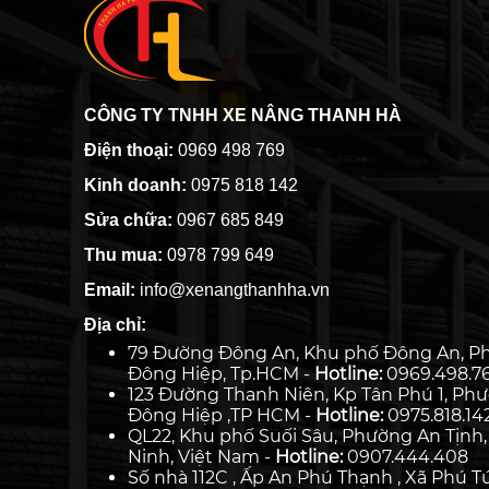
CÔNG TY TNHH XE NÂNG THANH HÀ
Điện thoại:
0969 498 769
Kinh doanh:
0975 818 142
Sửa chữa:
0967 685 849
Thu mua:
0978 799 649
Email:
info@xenangthanhha.vn
Địa chỉ:
79 Đường Đông An, Khu phố Đông An, P
Đông Hiệp, Tp.HCM -
Hotline:
0969.498.7
123 Đường Thanh Niên, Kp Tân Phú 1, Ph
Đông Hiệp ,TP HCM -
Hotline:
0975.818.14
QL22, Khu phố Suối Sâu, Phường An Tịnh,
Ninh, Việt Nam -
Hotline:
0907.444.408
Số nhà 112C , Ấp An Phú Thạnh , Xã Phú Tú