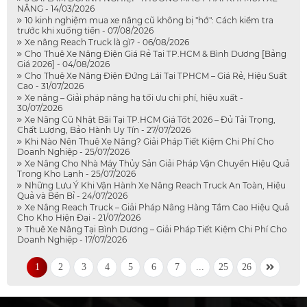
NÂNG - 14/03/2026
10 kinh nghiệm mua xe nâng cũ không bị "hớ": Cách kiểm tra
trước khi xuống tiền - 07/08/2026
Xe nâng Reach Truck là gì? - 06/08/2026
Cho Thuê Xe Nâng Điện Giá Rẻ Tại TP.HCM & Bình Dương [Bảng
Giá 2026] - 04/08/2026
Cho Thuê Xe Nâng Điện Đứng Lái Tại TPHCM – Giá Rẻ, Hiệu Suất
Cao - 31/07/2026
Xe nâng – Giải pháp nâng hạ tối ưu chi phí, hiệu xuất -
30/07/2026
Xe Nâng Cũ Nhật Bãi Tại TP.HCM Giá Tốt 2026 – Đủ Tải Trọng,
Chất Lượng, Bảo Hành Uy Tín - 27/07/2026
Khi Nào Nên Thuê Xe Nâng? Giải Pháp Tiết Kiệm Chi Phí Cho
Doanh Nghiệp - 25/07/2026
Xe Nâng Cho Nhà Máy Thủy Sản Giải Pháp Vận Chuyển Hiệu Quả
Trong Kho Lạnh - 25/07/2026
Những Lưu Ý Khi Vận Hành Xe Nâng Reach Truck An Toàn, Hiệu
Quả và Bền Bỉ - 24/07/2026
Xe Nâng Reach Truck – Giải Pháp Nâng Hàng Tầm Cao Hiệu Quả
Cho Kho Hiện Đại - 21/07/2026
Thuê Xe Nâng Tại Bình Dương – Giải Pháp Tiết Kiệm Chi Phí Cho
Doanh Nghiệp - 17/07/2026
1
2
3
4
5
6
7
...
25
26