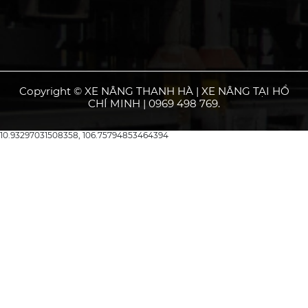
Copyright © XE NÂNG THANH HÀ | XE NÂNG TẠI HỒ
CHÍ MINH | 0969 498 769.
10.93297031508358, 106.75794853464394