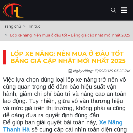
Trang chủ
Tin tức
Lốp xe nâng: Nên mua ở đâu tốt – Bảng giá cập nhật mới nhất 2025
LỐP XE NÂNG: NÊN MUA Ở ĐÂU TỐT –
BẢNG GIÁ CẬP NHẬT MỚI NHẤT 2025
Ngày đăng: 15/09/2025 03:25 PM
Việc lựa chọn đúng loại lốp xe nâng trở nên vô
cùng quan trọng để đảm bảo hiệu suất vận
hành, giảm chi phí bảo trì và nâng cao an toàn
lao động. Tuy nhiên, giữa vô vàn thương hiệu
và mức giá trên thị trường, không phải ai cũng
dễ dàng đưa ra quyết định đúng đắn.
Để giúp bạn giải quyết bài toán này,
Xe Nâng
Thanh Hà
sẽ cung cấp cái nhìn toàn diện cùng