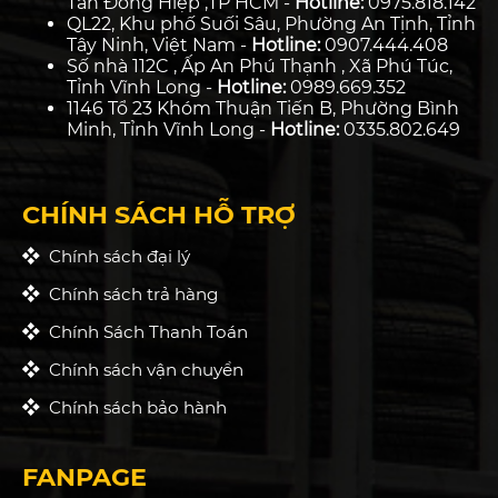
Tân Đông Hiệp ,TP HCM -
Hotline:
0975.818.142
QL22, Khu phố Suối Sâu, Phường An Tịnh, Tỉnh
Tây Ninh, Việt Nam -
Hotline:
0907.444.408
Số nhà 112C , Ấp An Phú Thạnh , Xã Phú Túc,
Tỉnh Vĩnh Long -
Hotline:
0989.669.352
1146 Tổ 23 Khóm Thuận Tiến B, Phường Bình
Minh, Tỉnh Vĩnh Long -
Hotline:
0335.802.649
CHÍNH SÁCH HỖ TRỢ
Chính sách đại lý
Chính sách trả hàng
Chính Sách Thanh Toán
Chính sách vận chuyển
Chính sách bảo hành
FANPAGE