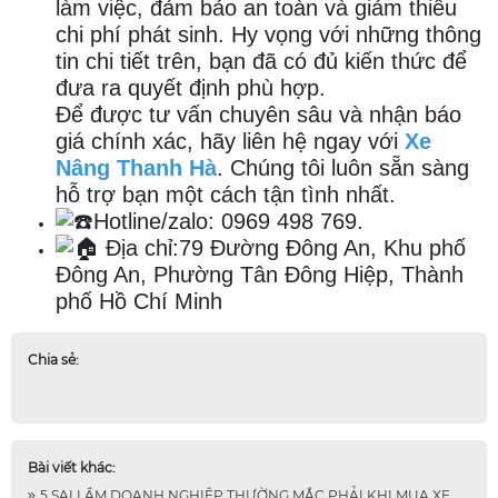
làm việc, đảm bảo an toàn và giảm thiểu
chi phí phát sinh. Hy vọng với những thông
tin chi tiết trên, bạn đã có đủ kiến thức để
đưa ra quyết định phù hợp.
Để được tư vấn chuyên sâu và nhận báo
giá chính xác, hãy liên hệ ngay với
Xe
Nâng Thanh Hà
. Chúng tôi luôn sẵn sàng
hỗ trợ bạn một cách tận tình nhất.
Hotline/zalo: 0969 498 769.
Địa chỉ:79 Đường Đông An, Khu phố
Đông An, Phường Tân Đông Hiệp, Thành
phố Hồ Chí Minh
Chia sẻ:
Bài viết khác:
5 SAI LẦM DOANH NGHIỆP THƯỜNG MẮC PHẢI KHI MUA XE