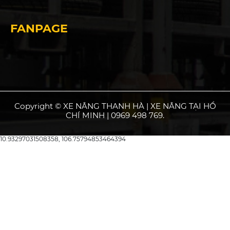
FANPAGE
Copyright © XE NÂNG THANH HÀ | XE NÂNG TẠI HỒ
CHÍ MINH | 0969 498 769.
10.93297031508358, 106.75794853464394