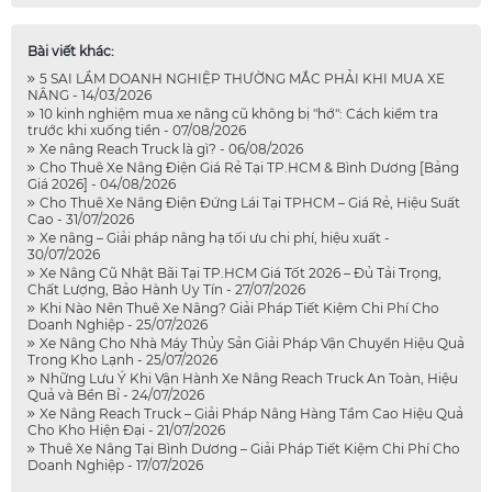
Bài viết khác:
5 SAI LẦM DOANH NGHIỆP THƯỜNG MẮC PHẢI KHI MUA XE
NÂNG - 14/03/2026
10 kinh nghiệm mua xe nâng cũ không bị "hớ": Cách kiểm tra
trước khi xuống tiền - 07/08/2026
Xe nâng Reach Truck là gì? - 06/08/2026
Cho Thuê Xe Nâng Điện Giá Rẻ Tại TP.HCM & Bình Dương [Bảng
Giá 2026] - 04/08/2026
Cho Thuê Xe Nâng Điện Đứng Lái Tại TPHCM – Giá Rẻ, Hiệu Suất
Cao - 31/07/2026
Xe nâng – Giải pháp nâng hạ tối ưu chi phí, hiệu xuất -
30/07/2026
Xe Nâng Cũ Nhật Bãi Tại TP.HCM Giá Tốt 2026 – Đủ Tải Trọng,
Chất Lượng, Bảo Hành Uy Tín - 27/07/2026
Khi Nào Nên Thuê Xe Nâng? Giải Pháp Tiết Kiệm Chi Phí Cho
Doanh Nghiệp - 25/07/2026
Xe Nâng Cho Nhà Máy Thủy Sản Giải Pháp Vận Chuyển Hiệu Quả
Trong Kho Lạnh - 25/07/2026
Những Lưu Ý Khi Vận Hành Xe Nâng Reach Truck An Toàn, Hiệu
Quả và Bền Bỉ - 24/07/2026
Xe Nâng Reach Truck – Giải Pháp Nâng Hàng Tầm Cao Hiệu Quả
Cho Kho Hiện Đại - 21/07/2026
Thuê Xe Nâng Tại Bình Dương – Giải Pháp Tiết Kiệm Chi Phí Cho
Doanh Nghiệp - 17/07/2026