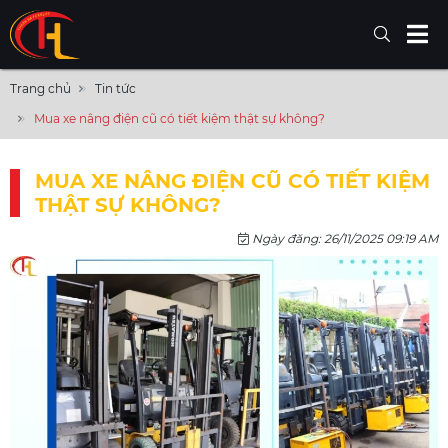
Trang chủ
Tin tức
Mua xe nâng điện cũ có tiết kiệm thật sự không?
MUA XE NÂNG ĐIỆN CŨ CÓ TIẾT KIỆM
THẬT SỰ KHÔNG?
Ngày đăng: 26/11/2025 09:19 AM