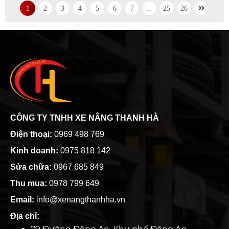
1
2
3
4
5
6
7
...
25
26
CÔNG TY TNHH XE NÂNG THANH HÀ
Điện thoại:
0969 498 769
Kinh doanh:
0975 818 142
Sửa chữa:
0967 685 849
Thu mua:
0978 799 649
Email:
info@xenangthanhha.vn
Địa chỉ: