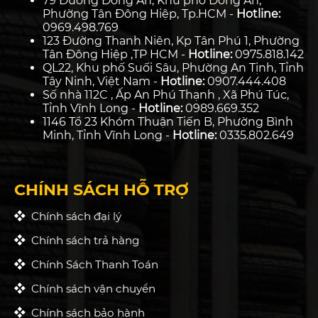
79 Đường Đông An, Khu phố Đông An,
Phường Tân Đông Hiệp, Tp.HCM -
Hotline:
0969.498.769
123 Đường Thanh Niên, Kp Tân Phú 1, Phường
Tân Đông Hiệp ,TP HCM -
Hotline:
0975.818.142
QL22, Khu phố Suối Sâu, Phường An Tịnh, Tỉnh
Tây Ninh, Việt Nam -
Hotline:
0907.444.408
Số nhà 112C , Ấp An Phú Thạnh , Xã Phú Túc,
Tỉnh Vĩnh Long -
Hotline:
0989.669.352
1146 Tổ 23 Khóm Thuận Tiến B, Phường Bình
Minh, Tỉnh Vĩnh Long -
Hotline:
0335.802.649
CHÍNH SÁCH HỖ TRỢ
Chính sách đại lý
Chính sách trả hàng
Chính Sách Thanh Toán
Chính sách vận chuyển
Chính sách bảo hành