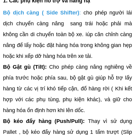
1. Các phụ kiện hỗ trợ và nâng hạ
Bộ dịch càng ( Side Shifter)
:
 cho phép người lái 
dịch chuyển càng nâng  sang trái hoặc phải mà 
không cần di chuyển toàn bộ xe. iúp căn chỉnh càng 
nâng để lấy hoặc đặt hàng hóa trong không gian hẹp 
hoặc khi xếp dỡ hàng hóa trên xe tải.
Bộ Gật gù (Tilt):
 Cho phép càng nâng nghiêng về 
phía trước hoặc phía sau, bộ gật gù giúp hỗ trợ lấy 
hàng từ các vị trí khó tiếp cận, đổ hàng rời ( Khi kết 
hợp với các phụ tùng, phụ kiện khác), và giữ cho 
hàng hóa ổn định hơn khi lên dốc.
Bộ kéo đẩy hàng (Push/Pull):
 Thay vì sử dụng 
Pallet , bộ kéo đẩy hàng sử dụng 1 tấm trượt (Slip 