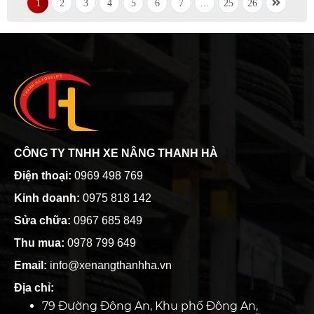
1
2
3
4
5
6
7
...
25
26
CÔNG TY TNHH XE NÂNG THANH HÀ
Điện thoại:
0969 498 769
Kinh doanh:
0975 818 142
Sửa chữa:
0967 685 849
Thu mua:
0978 799 649
Email:
info@xenangthanhha.vn
Địa chỉ:
79 Đường Đông An, Khu phố Đông An,