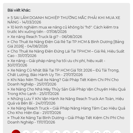
Bài viết khác:
5 SAI LẦM DOANH NGHIỆP THƯỜNG MẮC PHẢI KHI MUA XE
NÂNG - 14/03/2026
10 kinh nghiệm mua xe nâng cũ không bị "hớ": Cách kiểm tra
trước khi xuống tiền - 07/08/2026
Xe nâng Reach Truck là gì? - 06/08/2026
Cho Thuê Xe Nâng Điện Giá Rẻ Tại TP.HCM & Bình Dương [Bảng
Giá 2026] - 04/08/2026
Cho Thuê Xe Nâng Điện Đứng Lái Tại TPHCM – Giá Rẻ, Hiệu Suất
Cao - 31/07/2026
Xe nâng – Giải pháp nâng hạ tối ưu chi phí, hiệu xuất -
30/07/2026
Xe Nâng Cũ Nhật Bãi Tại TP.HCM Giá Tốt 2026 – Đủ Tải Trọng,
Chất Lượng, Bảo Hành Uy Tín - 27/07/2026
Khi Nào Nên Thuê Xe Nâng? Giải Pháp Tiết Kiệm Chi Phí Cho
Doanh Nghiệp - 25/07/2026
Xe Nâng Cho Nhà Máy Thủy Sản Giải Pháp Vận Chuyển Hiệu Quả
Trong Kho Lạnh - 25/07/2026
Những Lưu Ý Khi Vận Hành Xe Nâng Reach Truck An Toàn, Hiệu
Quả và Bền Bỉ - 24/07/2026
Xe Nâng Reach Truck – Giải Pháp Nâng Hàng Tầm Cao Hiệu Quả
Cho Kho Hiện Đại - 21/07/2026
Thuê Xe Nâng Tại Bình Dương – Giải Pháp Tiết Kiệm Chi Phí Cho
Doanh Nghiệp - 17/07/2026