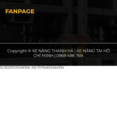
FANPAGE
Copyright © XE NÂNG THANH HÀ | XE NÂNG TẠI HỒ
CHÍ MINH | 0969 498 769.
10.93297031508358, 106.75794853464394