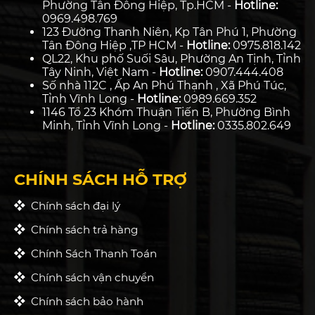
Phường Tân Đông Hiệp, Tp.HCM -
Hotline:
0969.498.769
123 Đường Thanh Niên, Kp Tân Phú 1, Phường
Tân Đông Hiệp ,TP HCM -
Hotline:
0975.818.142
QL22, Khu phố Suối Sâu, Phường An Tịnh, Tỉnh
Tây Ninh, Việt Nam -
Hotline:
0907.444.408
Số nhà 112C , Ấp An Phú Thạnh , Xã Phú Túc,
Tỉnh Vĩnh Long -
Hotline:
0989.669.352
1146 Tổ 23 Khóm Thuận Tiến B, Phường Bình
Minh, Tỉnh Vĩnh Long -
Hotline:
0335.802.649
CHÍNH SÁCH HỖ TRỢ
Chính sách đại lý
Chính sách trả hàng
Chính Sách Thanh Toán
Chính sách vận chuyển
Chính sách bảo hành