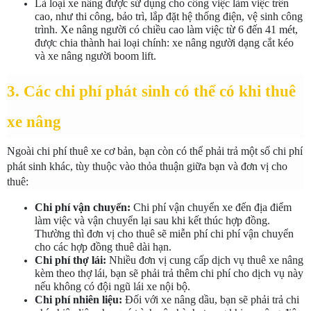
Là loại xe nâng được sử dụng cho công việc làm việc trên 
cao, như thi công, bảo trì, lắp đặt hệ thống điện, vệ sinh công 
trình. Xe nâng người có chiều cao làm việc từ 6 đến 41 mét, 
được chia thành hai loại chính: xe nâng người dạng cắt kéo 
và xe nâng người boom lift.
3. Các chi phí phát sinh có thể có khi thuê 
xe nâng
Ngoài chi phí thuê xe cơ bản, bạn còn có thể phải trả một số chi phí 
phát sinh khác, tùy thuộc vào thỏa thuận giữa bạn và đơn vị cho 
thuê:
Chi phí vận chuyển:
 Chi phí vận chuyển xe đến địa điểm 
làm việc và vận chuyển lại sau khi kết thúc hợp đồng. 
Thường thì đơn vị cho thuê sẽ miễn phí chi phí vận chuyển 
cho các hợp đồng thuê dài hạn.
Chi phí thợ lái:
 Nhiều đơn vị cung cấp dịch vụ thuê xe nâng 
kèm theo thợ lái, bạn sẽ phải trả thêm chi phí cho dịch vụ này 
nếu không có đội ngũ lái xe nội bộ.
Chi phí nhiên liệu:
 Đối với xe nâng dầu, bạn sẽ phải trả chi 