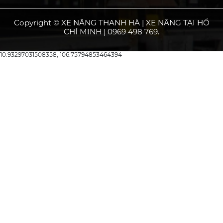
Copyright © XE NÂNG THANH HÀ | XE NÂNG TẠI HỒ
CHÍ MINH | 0969 498 769.
10.93297031508358, 106.75794853464394