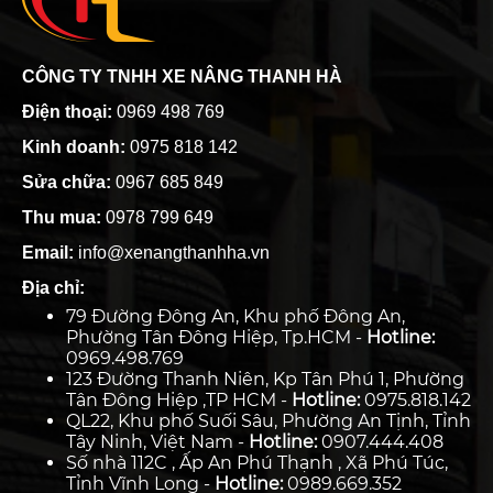
CÔNG TY TNHH XE NÂNG THANH HÀ
Điện thoại:
0969 498 769
Kinh doanh:
0975 818 142
Sửa chữa:
0967 685 849
Thu mua:
0978 799 649
Email:
info@xenangthanhha.vn
Địa chỉ:
79 Đường Đông An, Khu phố Đông An,
Phường Tân Đông Hiệp, Tp.HCM -
Hotline:
0969.498.769
123 Đường Thanh Niên, Kp Tân Phú 1, Phường
Tân Đông Hiệp ,TP HCM -
Hotline:
0975.818.142
QL22, Khu phố Suối Sâu, Phường An Tịnh, Tỉnh
Tây Ninh, Việt Nam -
Hotline:
0907.444.408
Số nhà 112C , Ấp An Phú Thạnh , Xã Phú Túc,
Tỉnh Vĩnh Long -
Hotline:
0989.669.352