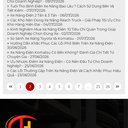
Cho Doanh Nghiệp? - 09/07/2026
Tuổi Thọ Bình Điện Xe Nâng Bao Lâu ? Cách Sử Dụng Bền Và
Tiết Kiệm - 07/07/2026
Xe Nâng Điện 2 Tấn & 3 Tấn - 06/07/2026
Các Kho Nên Dùng Xe Nâng Reach Truck – Giải Pháp Tối Ưu Cho
Kho Hàng Hiện Đại - 04/07/2026
Kinh Nghiệm Mua Xe Nâng Điện: 10 Tiêu Chí Quan Trọng Giúp
Doanh Nghiệp Chọn Đúng Xe - 02/07/2026
So Sánh Xe Nâng Toyota Và Komatsu - 01/07/2026
Hướng Dẫn Khắc Phục Các Lỗi Phổ Biến Trên Xe Nâng Điện -
30/06/2026
Xe Nâng Điện Komatsu Có Bền Không? Đánh Giá Chi Tiết Từ
Chuyên Gia - 27/06/2026
Ưu Nhược Điểm Xe Nâng Điện – Có Nên Đầu Tư Cho Doanh
Nghiệp? - 25/06/2026
Các Lỗi Thường Gặp Trên Xe Nâng Điện Và Cách Khắc Phục Hiệu
Quả - 23/06/2026
1
2
3
4
5
6
7
...
25
26