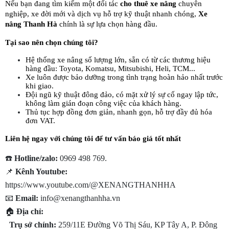
Nếu bạn đang tìm kiếm một đối tác 
cho thuê xe nâng
 chuyên 
nghiệp, xe đời mới và dịch vụ hỗ trợ kỹ thuật nhanh chóng, 
Xe 
nâng Thanh Hà
 chính là sự lựa chọn hàng đầu.
Tại sao nên chọn chúng tôi?
Hệ thống xe nâng số lượng lớn, sẵn có từ các thương hiệu 
hàng đầu: Toyota, Komatsu, Mitsubishi, Heli, TCM...
Xe luôn được bảo dưỡng trong tình trạng hoàn hảo nhất trước 
khi giao.
Đội ngũ kỹ thuật đông đảo, có mặt xử lý sự cố ngay lập tức, 
không làm gián đoạn công việc của khách hàng.
Thủ tục hợp đồng đơn giản, nhanh gọn, hỗ trợ đầy đủ hóa 
đơn VAT.
Liên hệ ngay với chúng tôi để tư vấn báo giá tốt nhất
☎️ 
Hotline/zalo:
 0969 498 769.
📌 
Kênh Youtube:
https://www.youtube.com/@XENANGTHANHHA
📧 
Email:
 info@xenangthanhha.vn
🏠 
Địa chỉ: 
Trụ sở chính:
 259/11E Đường Võ Thị Sáu, KP Tây A, P. Đông 