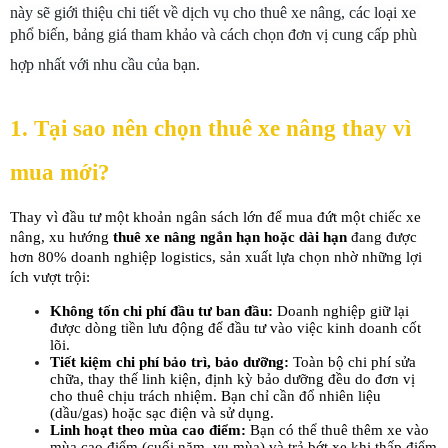
này sẽ giới thiệu chi tiết về dịch vụ cho thuê xe nâng, các loại xe 
phổ biến, bảng giá tham khảo và cách chọn đơn vị cung cấp phù 
hợp nhất với nhu cầu của bạn.
1. Tại sao nên chọn thuê xe nâng thay vì 
mua mới?
Thay vì đầu tư một khoản ngân sách lớn để mua đứt một chiếc xe 
nâng, xu hướng 
thuê xe nâng ngắn hạn hoặc dài hạn
 đang được 
hơn 80% doanh nghiệp logistics, sản xuất lựa chọn nhờ những lợi 
ích vượt trội:
Không tốn chi phí đầu tư ban đầu:
 Doanh nghiệp giữ lại 
được dòng tiền lưu động để đầu tư vào việc kinh doanh cốt 
lõi.
Tiết kiệm chi phí bảo trì, bảo dưỡng:
 Toàn bộ chi phí sửa 
chữa, thay thế linh kiện, định kỳ bảo dưỡng đều do đơn vị 
cho thuê chịu trách nhiệm. Bạn chỉ cần đổ nhiên liệu 
(dầu/gas) hoặc sạc điện và sử dụng.
Linh hoạt theo mùa cao điểm:
 Bạn có thể thuê thêm xe vào 
mùa cao điểm (cuối năm, vụ mùa) và trả bớt xe khi thấp điểm 