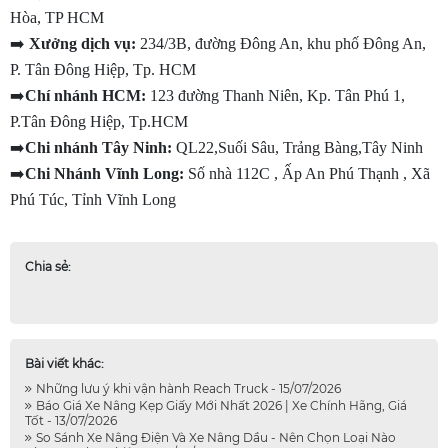
Hòa, TP HCM
➡️
 Xưởng dịch vụ:
 234/3B, đường Đông An, khu phố Đông An, 
P. Tân Đông Hiệp, Tp. HCM
➡️
Chí nhánh HCM:
 123 đường Thanh Niên, Kp. Tân Phú 1, 
P.Tân Đông Hiệp, Tp.HCM
➡️
Chi nhánh Tây Ninh:
 QL22,Suối Sâu, Trảng Bàng,Tây Ninh
➡️
Chi Nhánh Vĩnh Long:
 Số nhà 112C , Ấp An Phú Thạnh , Xã 
Phú Túc, Tỉnh Vĩnh Long
Chia sẻ:
Bài viết khác:
Những lưu ý khi vận hành Reach Truck - 15/07/2026
Báo Giá Xe Nâng Kẹp Giấy Mới Nhất 2026 | Xe Chính Hãng, Giá
Tốt - 13/07/2026
So Sánh Xe Nâng Điện Và Xe Nâng Dầu - Nên Chọn Loại Nào