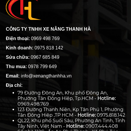
CÔNG TY TNHH XE NÂNG THANH HÀ
Điện thoại:
0969 498 769
Kinh doanh:
0975 818 142
Sửa chữa:
0967 685 849
Thu mua:
0978 799 649
Email:
info@xenangthanhha.vn
Địa chỉ:
79 Đường Đông An, Khu phố Đông An,
Phường Tân Đông Hiệp, Tp.HCM -
Hotline:
0969.498.769
123 Đường Thanh Niên, Kp Tân Phú 1, Phường
Tân Đông Hiệp ,TP HCM -
Hotline:
0975.818.142
QL22, Khu phố Suối Sâu, Phường An Tịnh, Tỉnh
Tây Ninh, Việt Nam -
Hotline:
0907.444.408