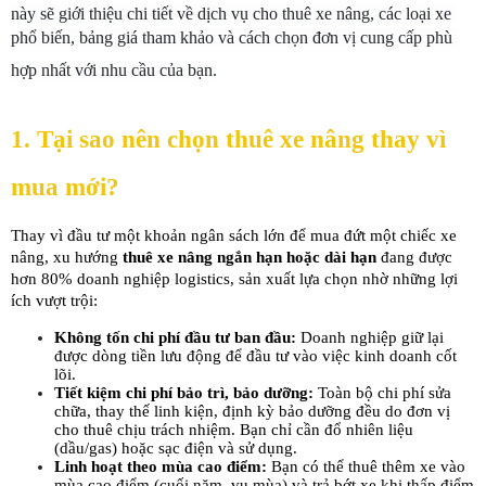
này sẽ giới thiệu chi tiết về dịch vụ cho thuê xe nâng, các loại xe 
phổ biến, bảng giá tham khảo và cách chọn đơn vị cung cấp phù 
hợp nhất với nhu cầu của bạn.
1. Tại sao nên chọn thuê xe nâng thay vì 
mua mới?
Thay vì đầu tư một khoản ngân sách lớn để mua đứt một chiếc xe 
nâng, xu hướng 
thuê xe nâng ngắn hạn hoặc dài hạn
 đang được 
hơn 80% doanh nghiệp logistics, sản xuất lựa chọn nhờ những lợi 
ích vượt trội:
Không tốn chi phí đầu tư ban đầu:
 Doanh nghiệp giữ lại 
được dòng tiền lưu động để đầu tư vào việc kinh doanh cốt 
lõi.
Tiết kiệm chi phí bảo trì, bảo dưỡng:
 Toàn bộ chi phí sửa 
chữa, thay thế linh kiện, định kỳ bảo dưỡng đều do đơn vị 
cho thuê chịu trách nhiệm. Bạn chỉ cần đổ nhiên liệu 
(dầu/gas) hoặc sạc điện và sử dụng.
Linh hoạt theo mùa cao điểm:
 Bạn có thể thuê thêm xe vào 
mùa cao điểm (cuối năm, vụ mùa) và trả bớt xe khi thấp điểm 