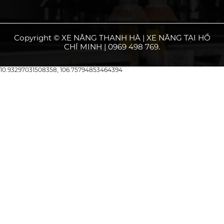
Copyright © XE NÂNG THANH HÀ | XE NÂNG TẠI HỒ
CHÍ MINH | 0969 498 769.
10.93297031508358, 106.75794853464394