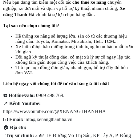
Nếu bạn đang tìm kiếm một đối tác 
cho thuê xe nâng
 chuyên 
nghiệp, xe đời mới và dịch vụ hỗ trợ kỹ thuật nhanh chóng, 
Xe 
nâng Thanh Hà
 chính là sự lựa chọn hàng đầu.
Tại sao nên chọn chúng tôi?
Hệ thống xe nâng số lượng lớn, sẵn có từ các thương hiệu 
hàng đầu: Toyota, Komatsu, Mitsubishi, Heli, TCM...
Xe luôn được bảo dưỡng trong tình trạng hoàn hảo nhất trước 
khi giao.
Đội ngũ kỹ thuật đông đảo, có mặt xử lý sự cố ngay lập tức, 
không làm gián đoạn công việc của khách hàng.
Thủ tục hợp đồng đơn giản, nhanh gọn, hỗ trợ đầy đủ hóa 
đơn VAT.
Liên hệ ngay với chúng tôi để tư vấn báo giá tốt nhất
☎️ 
Hotline/zalo:
 0969 498 769.
📌 
Kênh Youtube:
https://www.youtube.com/@XENANGTHANHHA
📧 
Email:
 info@xenangthanhha.vn
🏠 
Địa chỉ: 
Trụ sở chính:
 259/11E Đường Võ Thị Sáu, KP Tây A, P. Đông 