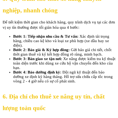
nghiệp, nhanh chóng
Để tiết kiệm thời gian cho khách hàng, quy trình dịch vụ tại các đơn 
vị uy tín thường được tối giản hóa qua 4 bước:
Bước 1: Tiếp nhận nhu cầu & Tư vấn:
 Xác định tải trọng 
hàng, chiều cao kệ kho và loại xe phù hợp (xe dầu hay xe 
điện).
Bước 2: Báo giá & Ký hợp đồng:
 Gửi báo giá chi tiết, chốt 
thời gian thuê và ký kết hợp đồng rõ ràng, minh bạch.
Bước 3: Bàn giao xe tận nơi:
 Xe nâng được kiểm tra kỹ thuật 
toàn diện trước khi dùng xe cứu hộ vận chuyển đến kho của 
bạn.
Bước 4: Bảo dưỡng định kỳ:
 Đội ngũ kỹ thuật đến bảo 
dưỡng xe định kỳ hàng tháng. Hỗ trợ sửa chữa cấp tốc trong 
vòng 2 - 4 giờ nếu có sự cố phát sinh.
6. Địa chỉ cho thuê xe nâng uy tín, chất 
lượng toàn quốc