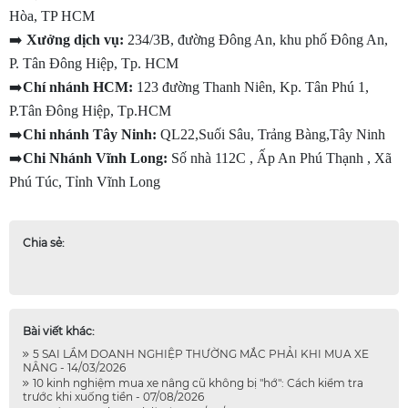
Hòa, TP HCM
➡️
 Xưởng dịch vụ:
 234/3B, đường Đông An, khu phố Đông An, 
P. Tân Đông Hiệp, Tp. HCM
➡️
Chí nhánh HCM:
 123 đường Thanh Niên, Kp. Tân Phú 1, 
P.Tân Đông Hiệp, Tp.HCM
➡️
Chi nhánh Tây Ninh:
 QL22,Suối Sâu, Trảng Bàng,Tây Ninh
➡️
Chi Nhánh Vĩnh Long:
 Số nhà 112C , Ấp An Phú Thạnh , Xã 
Phú Túc, Tỉnh Vĩnh Long
Chia sẻ:
Bài viết khác:
5 SAI LẦM DOANH NGHIỆP THƯỜNG MẮC PHẢI KHI MUA XE
NÂNG - 14/03/2026
10 kinh nghiệm mua xe nâng cũ không bị "hớ": Cách kiểm tra
trước khi xuống tiền - 07/08/2026