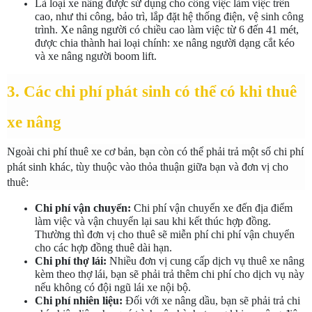
Là loại xe nâng được sử dụng cho công việc làm việc trên 
cao, như thi công, bảo trì, lắp đặt hệ thống điện, vệ sinh công 
trình. Xe nâng người có chiều cao làm việc từ 6 đến 41 mét, 
được chia thành hai loại chính: xe nâng người dạng cắt kéo 
và xe nâng người boom lift.
3. Các chi phí phát sinh có thể có khi thuê 
xe nâng
Ngoài chi phí thuê xe cơ bản, bạn còn có thể phải trả một số chi phí 
phát sinh khác, tùy thuộc vào thỏa thuận giữa bạn và đơn vị cho 
thuê:
Chi phí vận chuyển:
 Chi phí vận chuyển xe đến địa điểm 
làm việc và vận chuyển lại sau khi kết thúc hợp đồng. 
Thường thì đơn vị cho thuê sẽ miễn phí chi phí vận chuyển 
cho các hợp đồng thuê dài hạn.
Chi phí thợ lái:
 Nhiều đơn vị cung cấp dịch vụ thuê xe nâng 
kèm theo thợ lái, bạn sẽ phải trả thêm chi phí cho dịch vụ này 
nếu không có đội ngũ lái xe nội bộ.
Chi phí nhiên liệu:
 Đối với xe nâng dầu, bạn sẽ phải trả chi 