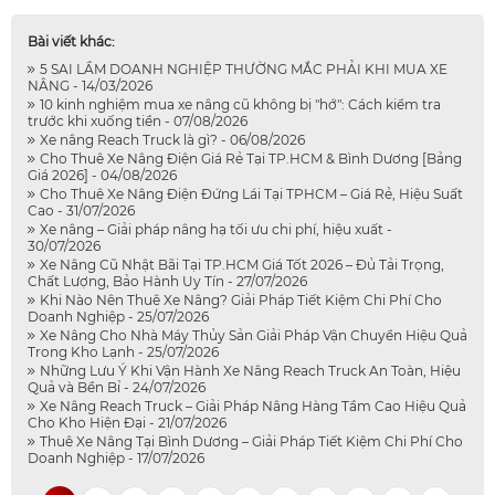
Bài viết khác:
5 SAI LẦM DOANH NGHIỆP THƯỜNG MẮC PHẢI KHI MUA XE
NÂNG - 14/03/2026
10 kinh nghiệm mua xe nâng cũ không bị "hớ": Cách kiểm tra
trước khi xuống tiền - 07/08/2026
Xe nâng Reach Truck là gì? - 06/08/2026
Cho Thuê Xe Nâng Điện Giá Rẻ Tại TP.HCM & Bình Dương [Bảng
Giá 2026] - 04/08/2026
Cho Thuê Xe Nâng Điện Đứng Lái Tại TPHCM – Giá Rẻ, Hiệu Suất
Cao - 31/07/2026
Xe nâng – Giải pháp nâng hạ tối ưu chi phí, hiệu xuất -
30/07/2026
Xe Nâng Cũ Nhật Bãi Tại TP.HCM Giá Tốt 2026 – Đủ Tải Trọng,
Chất Lượng, Bảo Hành Uy Tín - 27/07/2026
Khi Nào Nên Thuê Xe Nâng? Giải Pháp Tiết Kiệm Chi Phí Cho
Doanh Nghiệp - 25/07/2026
Xe Nâng Cho Nhà Máy Thủy Sản Giải Pháp Vận Chuyển Hiệu Quả
Trong Kho Lạnh - 25/07/2026
Những Lưu Ý Khi Vận Hành Xe Nâng Reach Truck An Toàn, Hiệu
Quả và Bền Bỉ - 24/07/2026
Xe Nâng Reach Truck – Giải Pháp Nâng Hàng Tầm Cao Hiệu Quả
Cho Kho Hiện Đại - 21/07/2026
Thuê Xe Nâng Tại Bình Dương – Giải Pháp Tiết Kiệm Chi Phí Cho
Doanh Nghiệp - 17/07/2026