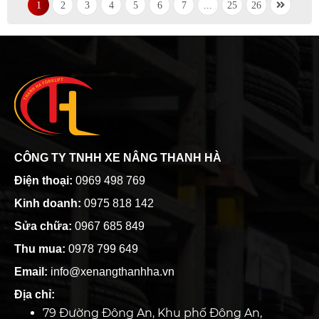
1
2
3
4
5
6
7
...
25
26
CÔNG TY TNHH XE NÂNG THANH HÀ
Điện thoại:
0969 498 769
Kinh doanh:
0975 818 142
Sửa chữa:
0967 685 849
Thu mua:
0978 799 649
Email:
info@xenangthanhha.vn
Địa chỉ:
79 Đường Đông An, Khu phố Đông An,