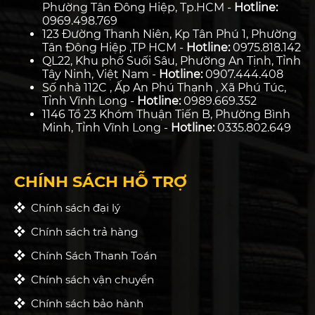
Phường Tân Đông Hiệp, Tp.HCM -
Hotline:
0969.498.769
123 Đường Thanh Niên, Kp Tân Phú 1, Phường
Tân Đông Hiệp ,TP HCM -
Hotline:
0975.818.142
QL22, Khu phố Suối Sâu, Phường An Tịnh, Tỉnh
Tây Ninh, Việt Nam -
Hotline:
0907.444.408
Số nhà 112C , Ấp An Phú Thạnh , Xã Phú Túc,
Tỉnh Vĩnh Long -
Hotline:
0989.669.352
1146 Tổ 23 Khóm Thuận Tiến B, Phường Bình
Minh, Tỉnh Vĩnh Long -
Hotline:
0335.802.649
CHÍNH SÁCH HỖ TRỢ
Chính sách đại lý
Chính sách trả hàng
Chính Sách Thanh Toán
Chính sách vận chuyển
Chính sách bảo hành