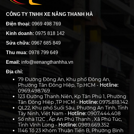
CÔNG TY TNHH XE NÂNG THANH HÀ
Điện thoại:
0969 498 769
Kinh doanh:
0975 818 142
Sửa chữa:
0967 685 849
Thu mua:
0978 799 649
Email:
info@xenangthanhha.vn
Địa chỉ:
79 Đường Đông An, Khu phố Đông An,
Phường Tân Đông Hiệp, Tp.HCM -
Hotline:
0969.498.769
123 Đường Thanh Niên, Kp Tân Phú 1, Phường
Tân Đông Hiệp ,TP HCM -
Hotline:
0975.818.142
QL22, Khu phố Suối Sâu, Phường An Tịnh, Tỉnh
Tây Ninh, Việt Nam -
Hotline:
0907.444.408
Số nhà 112C , Ấp An Phú Thạnh , Xã Phú Túc,
Tỉnh Vĩnh Long -
Hotline:
0989.669.352
1146 Tổ 23 Khóm Thuận Tiến B, Phường Bình