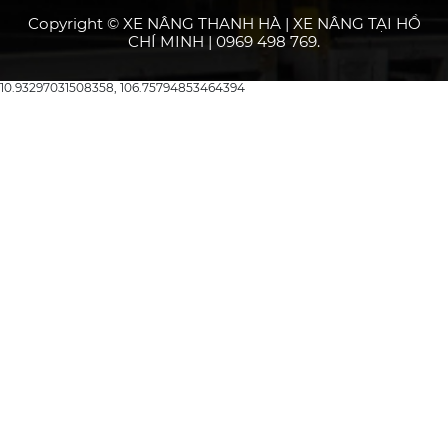
Copyright © XE NÂNG THANH HÀ | XE NÂNG TẠI HỒ
CHÍ MINH | 0969 498 769.
10.93297031508358, 106.75794853464394