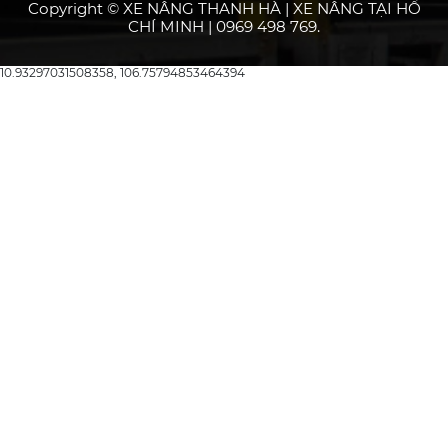
Copyright © XE NÂNG THANH HÀ | XE NÂNG TẠI HỒ
CHÍ MINH | 0969 498 769.
10.93297031508358, 106.75794853464394