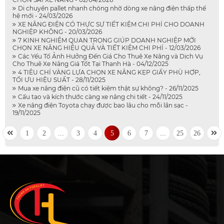
Di chuyển pallet nhanh chóng nhờ dòng xe nâng điện thấp thế
hệ mới - 24/03/2026
XE NÂNG ĐIỆN CÓ THỰC SỰ TIẾT KIỆM CHI PHÍ CHO DOANH
NGHIỆP KHÔNG - 20/03/2026
7 KINH NGHIỆM QUAN TRỌNG GIÚP DOANH NGHIỆP MỚI
CHỌN XE NÂNG HIỆU QUẢ VÀ TIẾT KIỆM CHI PHÍ - 12/03/2026
Các Yếu Tố Ảnh Hưởng Đến Giá Cho Thuê Xe Nâng và Dịch Vụ
Cho Thuê Xe Nâng Giá Tốt Tại Thanh Hà - 04/12/2025
4 TIÊU CHÍ VÀNG LỰA CHỌN XE NÂNG KẸP GIẤY PHÙ HỢP,
TỐI ƯU HIỆU SUẤT - 28/11/2025
Mua xe nâng điện cũ có tiết kiệm thật sự không? - 26/11/2025
Cấu tạo và kích thước càng xe nâng chi tiết - 24/11/2025
Xe nâng điện Toyota chạy được bao lâu cho mỗi lần sạc -
19/11/2025
1
2
...
3
4
5
6
7
...
25
26