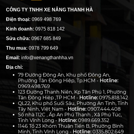
CÔNG TY TNHH XE NÂNG THANH HÀ
Điện thoại:
0969 498 769
Kinh doanh:
0975 818 142
Sửa chữa:
0967 685 849
Thu mua:
0978 799 649
Email:
info@xenangthanhha.vn
Địa chỉ:
79 Đường Đông An, Khu phố Đông An,
Phường Tân Đông Hiệp, Tp.HCM -
Hotline:
0969.498.769
123 Đường Thanh Niên, Kp Tân Phú 1, Phường
Tân Đông Hiệp ,TP HCM -
Hotline:
0975.818.142
QL22, Khu phố Suối Sâu, Phường An Tịnh, Tỉnh
Tây Ninh, Việt Nam -
Hotline:
0907.444.408
Số nhà 112C , Ấp An Phú Thạnh , Xã Phú Túc,
Tỉnh Vĩnh Long -
Hotline:
0989.669.352
1146 Tổ 23 Khóm Thuận Tiến B, Phường Bình
Minh, Tỉnh Vĩnh Long -
Hotline:
0335.802.649