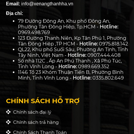
Email:
info@xenangthanhha.vn
Địa chỉ:
79 Đường Đông An, Khu phố Đông An,
Phường Tân Đông Hiệp, Tp.HCM -
Hotline:
0969.498.769
123 Đường Thanh Niên, Kp Tân Phú 1, Phường
Tân Đông Hiệp ,TP HCM -
Hotline:
0975.818.142
QL22, Khu phố Suối Sâu, Phường An Tịnh, Tỉnh
Tây Ninh, Việt Nam -
Hotline:
0907.444.408
Số nhà 112C , Ấp An Phú Thạnh , Xã Phú Túc,
Tỉnh Vĩnh Long -
Hotline:
0989.669.352
1146 Tổ 23 Khóm Thuận Tiến B, Phường Bình
Minh, Tỉnh Vĩnh Long -
Hotline:
0335.802.649
CHÍNH SÁCH HỖ TRỢ
Chính sách đại lý
Chính sách trả hàng
Chính Sách Thanh Toán