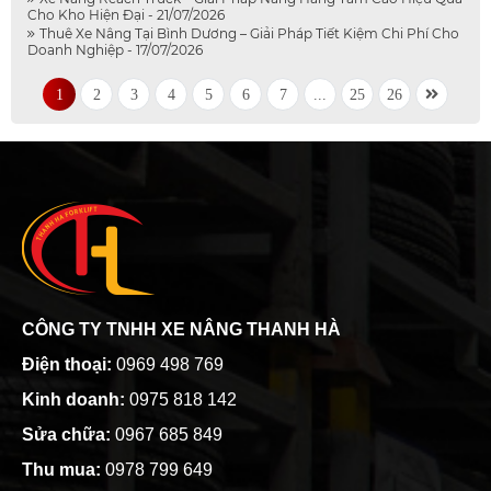
Cho Kho Hiện Đại - 21/07/2026
Thuê Xe Nâng Tại Bình Dương – Giải Pháp Tiết Kiệm Chi Phí Cho
Doanh Nghiệp - 17/07/2026
1
2
3
4
5
6
7
...
25
26
CÔNG TY TNHH XE NÂNG THANH HÀ
Điện thoại:
0969 498 769
Kinh doanh:
0975 818 142
Sửa chữa:
0967 685 849
Thu mua:
0978 799 649