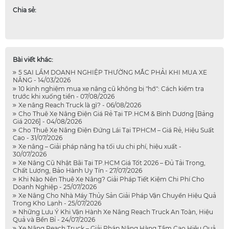
Chia sẻ:
Bài viết khác:
5 SAI LẦM DOANH NGHIỆP THƯỜNG MẮC PHẢI KHI MUA XE
NÂNG - 14/03/2026
10 kinh nghiệm mua xe nâng cũ không bị "hớ": Cách kiểm tra
trước khi xuống tiền - 07/08/2026
Xe nâng Reach Truck là gì? - 06/08/2026
Cho Thuê Xe Nâng Điện Giá Rẻ Tại TP.HCM & Bình Dương [Bảng
Giá 2026] - 04/08/2026
Cho Thuê Xe Nâng Điện Đứng Lái Tại TPHCM – Giá Rẻ, Hiệu Suất
Cao - 31/07/2026
Xe nâng – Giải pháp nâng hạ tối ưu chi phí, hiệu xuất -
30/07/2026
Xe Nâng Cũ Nhật Bãi Tại TP.HCM Giá Tốt 2026 – Đủ Tải Trọng,
Chất Lượng, Bảo Hành Uy Tín - 27/07/2026
Khi Nào Nên Thuê Xe Nâng? Giải Pháp Tiết Kiệm Chi Phí Cho
Doanh Nghiệp - 25/07/2026
Xe Nâng Cho Nhà Máy Thủy Sản Giải Pháp Vận Chuyển Hiệu Quả
Trong Kho Lạnh - 25/07/2026
Những Lưu Ý Khi Vận Hành Xe Nâng Reach Truck An Toàn, Hiệu
Quả và Bền Bỉ - 24/07/2026
Xe Nâng Reach Truck – Giải Pháp Nâng Hàng Tầm Cao Hiệu Quả