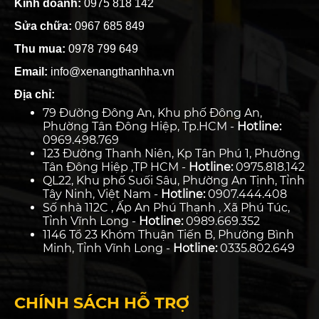
Kinh doanh:
0975 818 142
Sửa chữa:
0967 685 849
Thu mua:
0978 799 649
Email:
info@xenangthanhha.vn
Địa chỉ:
79 Đường Đông An, Khu phố Đông An,
Phường Tân Đông Hiệp, Tp.HCM -
Hotline:
0969.498.769
123 Đường Thanh Niên, Kp Tân Phú 1, Phường
Tân Đông Hiệp ,TP HCM -
Hotline:
0975.818.142
QL22, Khu phố Suối Sâu, Phường An Tịnh, Tỉnh
Tây Ninh, Việt Nam -
Hotline:
0907.444.408
Số nhà 112C , Ấp An Phú Thạnh , Xã Phú Túc,
Tỉnh Vĩnh Long -
Hotline:
0989.669.352
1146 Tổ 23 Khóm Thuận Tiến B, Phường Bình
Minh, Tỉnh Vĩnh Long -
Hotline:
0335.802.649
CHÍNH SÁCH HỖ TRỢ