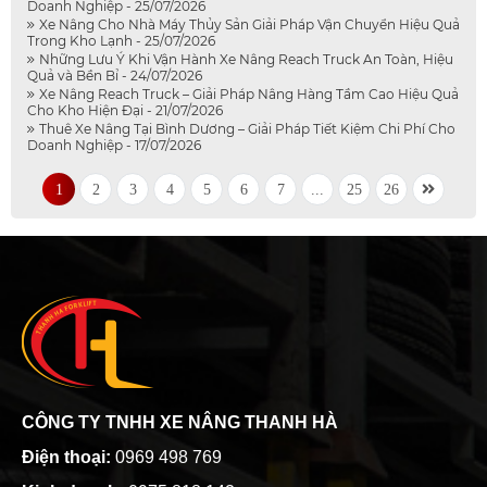
Doanh Nghiệp - 25/07/2026
Xe Nâng Cho Nhà Máy Thủy Sản Giải Pháp Vận Chuyển Hiệu Quả
Trong Kho Lạnh - 25/07/2026
Những Lưu Ý Khi Vận Hành Xe Nâng Reach Truck An Toàn, Hiệu
Quả và Bền Bỉ - 24/07/2026
Xe Nâng Reach Truck – Giải Pháp Nâng Hàng Tầm Cao Hiệu Quả
Cho Kho Hiện Đại - 21/07/2026
Thuê Xe Nâng Tại Bình Dương – Giải Pháp Tiết Kiệm Chi Phí Cho
Doanh Nghiệp - 17/07/2026
1
2
3
4
5
6
7
...
25
26
CÔNG TY TNHH XE NÂNG THANH HÀ
Điện thoại:
0969 498 769