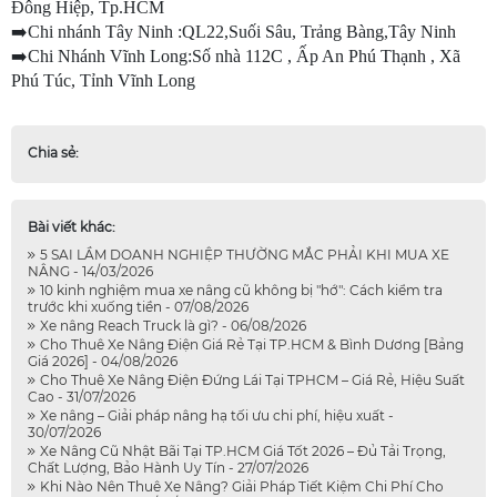
Đông Hiệp, Tp.HCM
➡️Chi nhánh Tây Ninh :QL22,Suối Sâu, Trảng Bàng,Tây Ninh
➡️Chi Nhánh Vĩnh Long:Số nhà 112C , Ấp An Phú Thạnh , Xã 
Phú Túc, Tỉnh Vĩnh Long
Chia sẻ:
Bài viết khác:
5 SAI LẦM DOANH NGHIỆP THƯỜNG MẮC PHẢI KHI MUA XE
NÂNG - 14/03/2026
10 kinh nghiệm mua xe nâng cũ không bị "hớ": Cách kiểm tra
trước khi xuống tiền - 07/08/2026
Xe nâng Reach Truck là gì? - 06/08/2026
Cho Thuê Xe Nâng Điện Giá Rẻ Tại TP.HCM & Bình Dương [Bảng
Giá 2026] - 04/08/2026
Cho Thuê Xe Nâng Điện Đứng Lái Tại TPHCM – Giá Rẻ, Hiệu Suất
Cao - 31/07/2026
Xe nâng – Giải pháp nâng hạ tối ưu chi phí, hiệu xuất -
30/07/2026
Xe Nâng Cũ Nhật Bãi Tại TP.HCM Giá Tốt 2026 – Đủ Tải Trọng,
Chất Lượng, Bảo Hành Uy Tín - 27/07/2026
Khi Nào Nên Thuê Xe Nâng? Giải Pháp Tiết Kiệm Chi Phí Cho