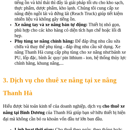
tiếng ồn và khí thải thì đây là giải pháp tối ưu cho kho sạch, 
thực phẩm, dược phẩm, kho lạnh. Chúng tôi cung cấp xe 
nâng điện ngồi lái và đứng lái (Reach Truck) giúp tiết kiệm 
nhiên liệu và không gây tiếng ồn.
Xe nâng tay và xe nâng bán tự động:
 Thiết bị nhỏ gọn, 
phù hợp cho các kho hàng có diện tích hạn chế hoặc lối đi 
hẹp.
Phụ tùng xe nâng chính hãng:
 Để đáp ứng nhu cầu sửa 
chữa và thay thế phụ tùng - đáp ứng nhu cầu sử dụng. Xe 
nâng Thanh Hà cung cấp phụ tùng cho xe nâng như:bánh xe 
PU, lốp đặc, bình ắc quy/ pin lithium - ion, hệ thống thủy lực 
chính hãng, khung nâng,...
3. Dịch vụ cho thuê xe nâng tại xe nâng 
Thanh Hà
Hiểu được bài toán kinh tế của doanh nghiệp, dịch vụ 
cho thuê xe 
nâng tại Bình Dương
 của Thanh Hà giúp bạn sở hữu thiết bị hiện 
đại mà không cần bỏ ra khoản vốn đầu tư lớn ban đầu.
Linh hoạt thời gian:
 Cho thuê theo ngày, theo tháng hoặc 