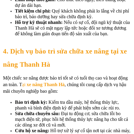
dự án dài hạn.
Tiết kiệm chi phí:
 Quý khách không phải lo lắng về chi phí 
bảo trì, bảo dưỡng hay sửa chữa định kỳ.
Hỗ trợ kỹ thuật nhanh:
 Nếu có sự cố, đội ngũ kỹ thuật của 
Thanh Hà sẽ có mặt ngay lập tức hoặc đổi xe tương đương 
để không làm gián đoạn tiến độ sản xuất của bạn.
4. Dịch vụ bảo trì sửa chữa xe nâng tại xe 
nâng Thanh Hà
Một chiếc xe nâng được bảo trì tốt sẽ có tuổi thọ cao và hoạt động 
an toàn. T
ại 
xe nâng Thanh Hà
, chúng tôi cung cấp dịch vụ hậu 
mãi chuyên nghiệp bao gồm:
Bảo trì định kỳ:
 Kiểm tra dầu máy, hệ thống thủy lực, 
phanh và bình điện định kỳ để phát hiện sớm các rủi ro.
Sửa chữa chuyên sâu:
 Đại tu động cơ, sửa chữa lỗi bo 
mạch điện tử, phục hồi hệ thống thủy lực nâng hạ cho tất cả 
các dòng xe đời cũ và mới.
Cứu hộ xe nâng:
 Hỗ trợ xử lý sự cố tận nơi tại các nhà máy, 