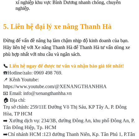
xí nghiệp khu vực Bình Dương nhanh chóng, chuyên 
nghiệp.
5. Liên hệ đại lý xe nâng Thanh Hà
Đừng để vấn đề nâng hạ làm chậm nhịp độ kinh doanh của bạn. 
Hãy liên hệ với 
Xe nâng Thanh Hà
 để Thanh Hà tư vấn dòng xe 
phù hợp nhất với nhu cầu và ngân sách. 
📞
 Liên hệ ngay để được tư vấn và nhận báo giá tốt nhất!
☎️Hotline/zalo: 0969 498 769.
📌 Kênh Youtube: 
https://www.youtube.com/@XENANGTHANHHA
📧 Email: info@xenangthanhha.vn
🏠 Địa chỉ:
Trụ sở chính: 259/11E Đường Võ Thị Sáu, KP Tây A, P. Đông 
Hòa, TP HCM
➡️ Xưởng dịch vụ: 234/3B, đường Đông An, khu phố Đông An, P. 
Tân Đông Hiệp, Tp. HCM
➡️Chí nhánh HCM :123 đường Thanh Niên, Kp. Tân Phú 1, P.Tân 