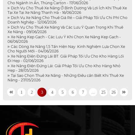
Cho Ngành In Ấn, Thùng Carton - 17/06/2026
Dịch Vụ Cho Thuê Xe Nâng Ở Bình Dương Và Lợi Ích Khi Thuê Xe
Tại Xe Tại Xe Nâng Thanh Hà - 16/06/2026
Dịch Vụ Xe Nâng Cho Thuê Giá Rẻ – Giải Pháp Tối Ưu Chi Phí Cho
Doanh Nghiệp - 12/06/2026
Dịch Vụ Cho Thuê Xe Nâng Và Các Lưu Ý Quan Trọng Khi Thuê
Xe Nâng - 09/06/2026
Xe Nâng Kẹp Gạch - Các Lưu Ý Khi Chọn Xe Nâng Kẹp Gạch -
06/06/2026
Các Dòng Xe Nâng 1,5 Tấn Hiện Nay: Kinh Nghiệm Lựa Chọn Xe
Cho Người Mới - 04/06/2026
Xe Nâng Điện Đứng Lái BT: Giải Pháp Tối Ưu Cho Kho Hàng Lối
Đi Hẹp - 02/06/2026
Xe Nâng Điện Đứng Lái: Giải Pháp Tối Ưu Cho Kho Hàng Nhỏ
Hẹp - 28/05/2026
Tại Sao Chọn Thuê Xe Nâng - Những Điều cần Biết Khi Thuê Xe
Nâng - 27/05/2026
1
2
3
4
5
6
7
...
25
26