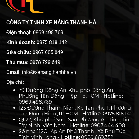
CÔNG TY TNHH XE NÂNG THANH HÀ
Điện thoại:
0969 498 769
Kinh doanh:
0975 818 142
Sửa chữa:
0967 685 849
Thu mua:
0978 799 649
Email:
info@xenangthanhha.vn
Địa chỉ:
79 Đường Đông An, Khu phố Đông An,
Phường Tân Đông Hiệp, Tp.HCM -
Hotline:
0969.498.769
123 Đường Thanh Niên, Kp Tân Phú 1, Phường
Tân Đông Hiệp ,TP HCM -
Hotline:
0975.818.142
QL22, Khu phố Suối Sâu, Phường An Tịnh, Tỉnh
Tây Ninh, Việt Nam -
Hotline:
0907.444.408
Số nhà 112C , Ấp An Phú Thạnh , Xã Phú Túc,
Tỉnh Vĩnh Long -
Hotline:
0989.669.352