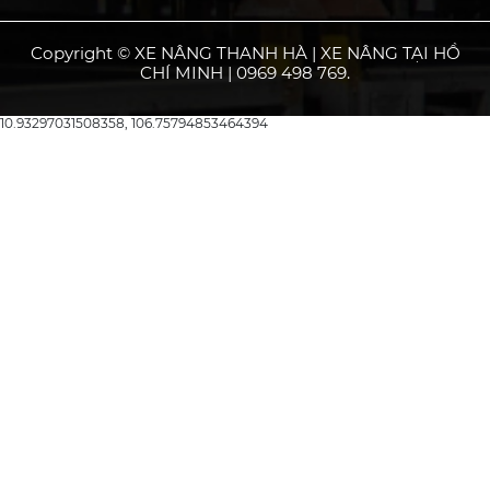
Copyright © XE NÂNG THANH HÀ | XE NÂNG TẠI HỒ
CHÍ MINH | 0969 498 769.
10.93297031508358, 106.75794853464394