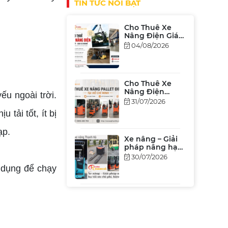
TIN TỨC NỔI BẬT
Cho Thuê Xe
Nâng Điện Giá
Rẻ Tại TP.HCM &
04/08/2026
Bình Dương
[Bảng Giá 2026]
Cho Thuê Xe
Nâng Điện
Đứng Lái Tại
31/07/2026
TPHCM – Giá Rẻ,
u ngoài trời.
Hiệu Suất Cao
 tải tốt, ít bị
Xe nâng – Giải
pháp nâng hạ
ạp.
tối ưu chi phí,
30/07/2026
hiệu xuất
 dụng để chạy
Xe Nâng Cũ
Nhật Bãi Tại
TP.HCM Giá Tốt
27/07/2026
2026 – Đủ Tải
Trọng, Chất
Lượng, Bảo
Hành Uy Tín