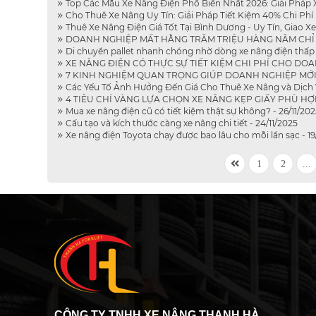
Top Các Mẫu Xe Nâng Điện Phổ Biến Nhất 2026: Giải Pháp 
Cho Thuê Xe Nâng Uy Tín: Giải Pháp Tiết Kiệm 40% Chi Phí 
Thuê Xe Nâng Điện Giá Tốt Tại Bình Dương - Uy Tín, Giao Xe
DOANH NGHIỆP MẤT HẰNG TRĂM TRIỆU HÀNG NĂM CHỈ VÌ
Di chuyển pallet nhanh chóng nhờ dòng xe nâng điện thấp 
XE NÂNG ĐIỆN CÓ THỰC SỰ TIẾT KIỆM CHI PHÍ CHO DOA
7 KINH NGHIỆM QUAN TRỌNG GIÚP DOANH NGHIỆP MỚI CH
Các Yếu Tố Ảnh Hưởng Đến Giá Cho Thuê Xe Nâng và Dịch V
4 TIÊU CHÍ VÀNG LỰA CHỌN XE NÂNG KẸP GIẤY PHÙ HỢP, 
Mua xe nâng điện cũ có tiết kiệm thật sự không? - 26/11/202
Cấu tạo và kích thước càng xe nâng chi tiết - 24/11/2025
Xe nâng điện Toyota chạy được bao lâu cho mỗi lần sạc - 19
1
2
...
CÔNG TY TNHH XE NÂNG THANH HÀ