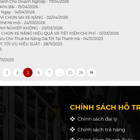
Xanh Cho Doanh Nghiệp - 17/04/2026
Kho Bãi - 15/04/2026
 Ngay - 14/04/2026
 CHỌN SAI XE NÂNG - 02/04/2026
thế hệ mới - 24/03/2026
NH NGHIỆP KHÔNG - 20/03/2026
ỌN XE NÂNG HIỆU QUẢ VÀ TIẾT KIỆM CHI PHÍ - 12/03/2026
ụ Cho Thuê Xe Nâng Giá Tốt Tại Thanh Hà - 04/12/2025
TỐI ƯU HIỆU SUẤT - 28/11/2025
5
/11/2025
3
4
5
6
7
...
25
26
CHÍNH SÁCH HỖ T
Chính sách đại lý
Chính sách trả hàng