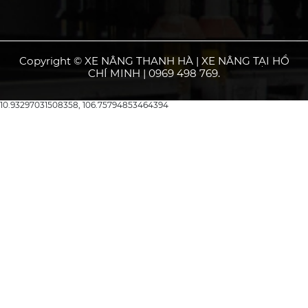
Copyright © XE NÂNG THANH HÀ | XE NÂNG TẠI HỒ
CHÍ MINH | 0969 498 769.
10.93297031508358, 106.75794853464394