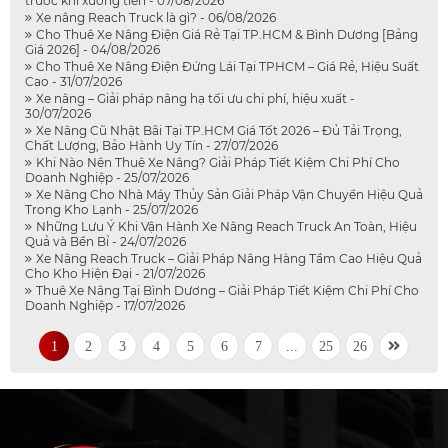
trước khi xuống tiền - 07/08/2026
Xe nâng Reach Truck là gì? - 06/08/2026
Cho Thuê Xe Nâng Điện Giá Rẻ Tại TP.HCM & Bình Dương [Bảng
Giá 2026] - 04/08/2026
Cho Thuê Xe Nâng Điện Đứng Lái Tại TPHCM – Giá Rẻ, Hiệu Suất
Cao - 31/07/2026
Xe nâng – Giải pháp nâng hạ tối ưu chi phí, hiệu xuất -
30/07/2026
Xe Nâng Cũ Nhật Bãi Tại TP.HCM Giá Tốt 2026 – Đủ Tải Trọng,
Chất Lượng, Bảo Hành Uy Tín - 27/07/2026
Khi Nào Nên Thuê Xe Nâng? Giải Pháp Tiết Kiệm Chi Phí Cho
Doanh Nghiệp - 25/07/2026
Xe Nâng Cho Nhà Máy Thủy Sản Giải Pháp Vận Chuyển Hiệu Quả
Trong Kho Lạnh - 25/07/2026
Những Lưu Ý Khi Vận Hành Xe Nâng Reach Truck An Toàn, Hiệu
Quả và Bền Bỉ - 24/07/2026
Xe Nâng Reach Truck – Giải Pháp Nâng Hàng Tầm Cao Hiệu Quả
Cho Kho Hiện Đại - 21/07/2026
Thuê Xe Nâng Tại Bình Dương – Giải Pháp Tiết Kiệm Chi Phí Cho
Doanh Nghiệp - 17/07/2026
1
2
3
4
5
6
7
...
25
26