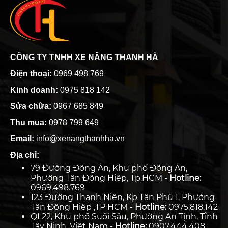
CÔNG TY TNHH XE NÂNG THANH HÀ
Điện thoại:
0969 498 769
Kinh doanh:
0975 818 142
Sửa chữa:
0967 685 849
Thu mua:
0978 799 649
Email:
info@xenangthanhha.vn
Địa chỉ:
79 Đường Đông An, Khu phố Đông An,
Phường Tân Đông Hiệp, Tp.HCM -
Hotline:
0969.498.769
123 Đường Thanh Niên, Kp Tân Phú 1, Phường
Tân Đông Hiệp ,TP HCM -
Hotline:
0975.818.142
QL22, Khu phố Suối Sâu, Phường An Tịnh, Tỉnh
Tây Ninh, Việt Nam -
Hotline:
0907.444.408