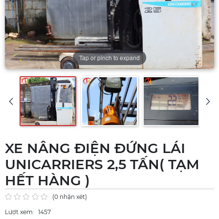
Tap or pinch to expand
XE NÂNG ĐIỆN ĐỨNG LÁI
UNICARRIERS 2,5 TẤN( TẠM
HẾT HÀNG )
(0 nhận xét)
Lượt xem:
1457