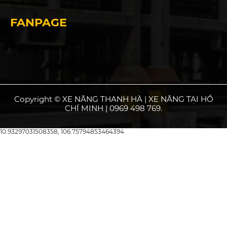
FANPAGE
Copyright © XE NÂNG THANH HÀ | XE NÂNG TẠI HỒ
CHÍ MINH | 0969 498 769.
10.93297031508358, 106.75794853464394