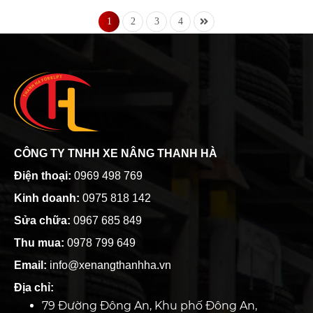
1
2
3
4
CÔNG TY TNHH XE NÂNG THANH HÀ
Điện thoại:
0969 498 769
Kinh doanh:
0975 818 142
Sửa chữa:
0967 685 849
Thu mua:
0978 799 649
Email:
info@xenangthanhha.vn
Địa chỉ:
79 Đường Đông An, Khu phố Đông An,