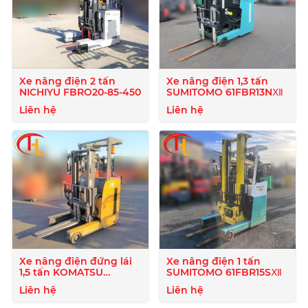
Xe nâng điện 2 tấn
Xe nâng điện 1,3 tấn
NICHIYU FBRO20-85-450
SUMITOMO 61FBR13NⅫ
Liên hệ
Liên hệ
Xe nâng điện đứng lái
Xe nâng điện 1 tấn
1,5 tấn KOMATSU
SUMITOMO 61FBR15SⅫ
FB15RL-15
Liên hệ
Liên hệ