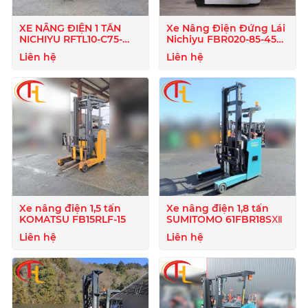
XE NÂNG ĐIỆN 1 TẤN
Xe Nâng Điện Đứng Lái
NICHIYU RFTL10-C75-
Nichiyu FBR020-85-450
500M
-2 Tấn
Liên hệ
Liên hệ
Xe nâng điện 1,5 tấn
Xe nâng điện 1,8 tấn
KOMATSU FB15RLF-15
SUMITOMO 61FBR18SⅫ
Liên hệ
Liên hệ