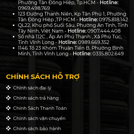
Phường Tân Đông Hiệp, Tp.HCM -
Hotline:
0969.498.769
123 Đường Thanh Niên, Kp Tân Phú 1, Phường
Tân Đông Hiệp ,TP HCM -
Hotline:
0975.818.142
QL22, Khu phố Suối Sâu, Phường An Tịnh, Tỉnh
Tây Ninh, Việt Nam -
Hotline:
0907.444.408
Số nhà 112C , Ấp An Phú Thạnh , Xã Phú Túc,
Tỉnh Vĩnh Long -
Hotline:
0989.669.352
1146 Tổ 23 Khóm Thuận Tiến B, Phường Bình
Minh, Tỉnh Vĩnh Long -
Hotline:
0335.802.649
CHÍNH SÁCH HỖ TRỢ
Chính sách đại lý
Chính sách trả hàng
Chính Sách Thanh Toán
Chính sách vận chuyển
Chính sách bảo hành