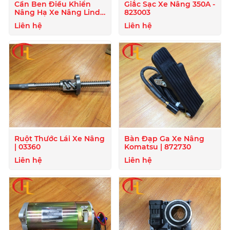
Cần Ben Điều Khiển
Giắc Sạc Xe Nâng 350A -
Nâng Hạ Xe Nâng Linde
823003
- 807722
Liên hệ
Liên hệ
Ruột Thước Lái Xe Nâng
Bàn Đạp Ga Xe Nâng
| 03360
Komatsu | 872730
Liên hệ
Liên hệ