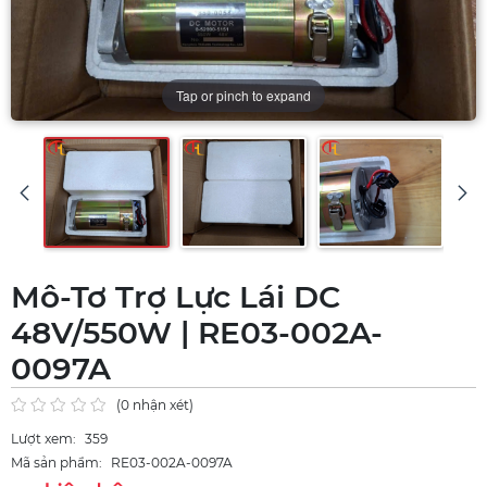
Tap or pinch to expand
Mô-Tơ Trợ Lực Lái DC
48V/550W | RE03-002A-
0097A
(0 nhận xét)
Lượt xem:
359
Mã sản phẩm:
RE03-002A-0097A