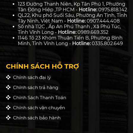
123 Đường Thanh Niên, Kp Tân Phú 1, Phường
Tân Đông Hiệp ,TP HCM -
Hotline:
0975.818.142
QL22, Khu phố Suối Sâu, Phường An Tịnh, Tỉnh
Tây Ninh, Việt Nam -
Hotline:
0907.444.408
Số nhà 112C , Ấp An Phú Thạnh , Xã Phú Túc,
Tỉnh Vĩnh Long -
Hotline:
0989.669.352
1146 Tổ 23 Khóm Thuận Tiến B, Phường Bình
Minh, Tỉnh Vĩnh Long -
Hotline:
0335.802.649
CHÍNH SÁCH HỖ TRỢ
Chính sách đại lý
Chính sách trả hàng
Chính Sách Thanh Toán
Chính sách vận chuyển
Chính sách bảo hành