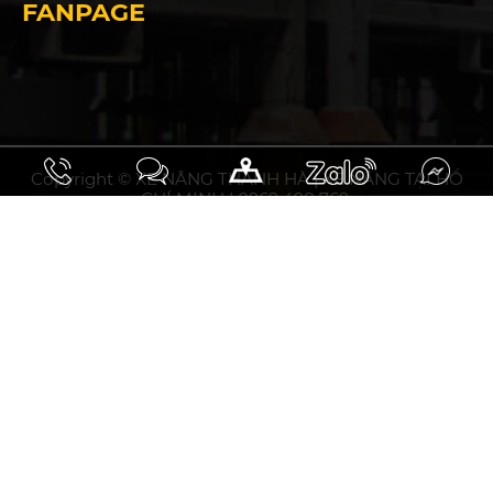
FANPAGE
Copyright © XE NÂNG THANH HÀ | XE NÂNG TẠI HỒ
CHÍ MINH | 0969 498 769.
10.93297031508358, 106.75794853464394