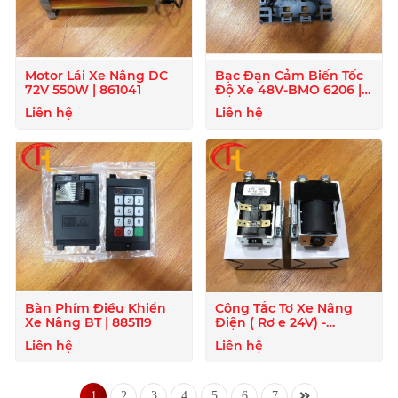
Motor Lái Xe Nâng DC
Bạc Đạn Cảm Biến Tốc
72V 550W | 861041
Độ Xe 48V-BMO 6206 |
872129
Liên hệ
Liên hệ
Bàn Phím Điều Khiển
Công Tắc Tơ Xe Nâng
Xe Nâng BT | 885119
Điện ( Rơ e 24V) -
824020
Liên hệ
Liên hệ
1
2
3
4
5
6
7