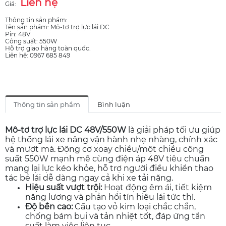
Liên hệ
Giá:
Thông tin sản phẩm:
Tên sản phẩm: Mô-tơ trợ lực lái DC
Pin: 48V
Công suất: 550W
Hỗ trợ giao hàng toàn quốc.
Liên hệ: 0967 685 849
Thông tin sản phẩm
Bình luận
Mô-tơ trợ lực lái DC 48V/550W
là giải pháp tối ưu giúp
hệ thống lái xe nâng vận hành nhẹ nhàng, chính xác
và mượt mà. Động cơ xoay chiều/một chiều công
suất 550W mạnh mẽ cùng điện áp 48V tiêu chuẩn
mang lại lực kéo khỏe, hỗ trợ người điều khiển thao
tác bẻ lái dễ dàng ngay cả khi xe tải nặng.
Hiệu suất vượt trội:
Hoạt động êm ái, tiết kiệm
năng lượng và phản hồi tín hiệu lái tức thì.
Độ bền cao:
Cấu tạo vỏ kim loại chắc chắn,
chống bám bụi và tản nhiệt tốt, đáp ứng tần
suất làm việc liên tục.