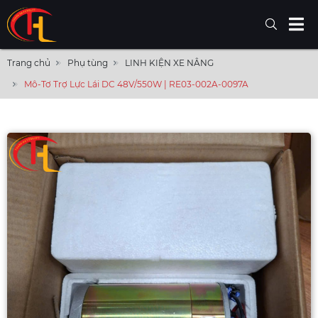
Trang chủ
Phụ tùng
LINH KIỆN XE NÂNG
Mô-Tơ Trợ Lực Lái DC 48V/550W | RE03-002A-0097A