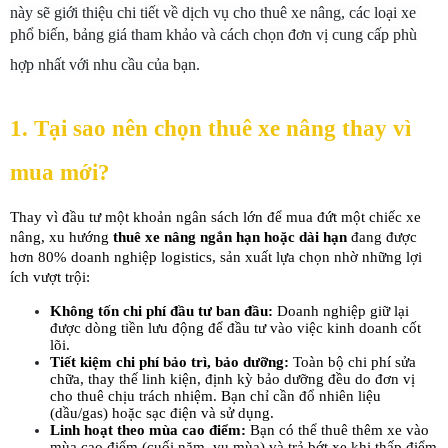
này sẽ giới thiệu chi tiết về dịch vụ cho thuê xe nâng, các loại xe 
phổ biến, bảng giá tham khảo và cách chọn đơn vị cung cấp phù 
hợp nhất với nhu cầu của bạn.
1. Tại sao nên chọn thuê xe nâng thay vì 
mua mới?
Thay vì đầu tư một khoản ngân sách lớn để mua đứt một chiếc xe 
nâng, xu hướng 
thuê xe nâng ngắn hạn hoặc dài hạn
 đang được 
hơn 80% doanh nghiệp logistics, sản xuất lựa chọn nhờ những lợi 
ích vượt trội:
Không tốn chi phí đầu tư ban đầu:
 Doanh nghiệp giữ lại 
được dòng tiền lưu động để đầu tư vào việc kinh doanh cốt 
lõi.
Tiết kiệm chi phí bảo trì, bảo dưỡng:
 Toàn bộ chi phí sửa 
chữa, thay thế linh kiện, định kỳ bảo dưỡng đều do đơn vị 
cho thuê chịu trách nhiệm. Bạn chỉ cần đổ nhiên liệu 
(dầu/gas) hoặc sạc điện và sử dụng.
Linh hoạt theo mùa cao điểm:
 Bạn có thể thuê thêm xe vào 
mùa cao điểm (cuối năm, vụ mùa) và trả bớt xe khi thấp điểm 