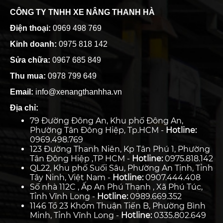
CÔNG TY TNHH XE NÂNG THANH HÀ
Điện thoại:
0969 498 769
Kinh doanh:
0975 818 142
Sửa chữa:
0967 685 849
Thu mua:
0978 799 649
Email:
info@xenangthanhha.vn
Địa chỉ:
79 Đường Đông An, Khu phố Đông An,
Phường Tân Đông Hiệp, Tp.HCM -
Hotline:
0969.498.769
123 Đường Thanh Niên, Kp Tân Phú 1, Phường
Tân Đông Hiệp ,TP HCM -
Hotline:
0975.818.142
QL22, Khu phố Suối Sâu, Phường An Tịnh, Tỉnh
Tây Ninh, Việt Nam -
Hotline:
0907.444.408
Số nhà 112C , Ấp An Phú Thạnh , Xã Phú Túc,
Tỉnh Vĩnh Long -
Hotline:
0989.669.352
1146 Tổ 23 Khóm Thuận Tiến B, Phường Bình
Minh, Tỉnh Vĩnh Long -
Hotline:
0335.802.649