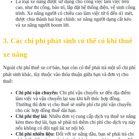
Là loại xe nâng được sử dụng cho công việc làm việc trên 
cao, như thi công, bảo trì, lắp đặt hệ thống điện, vệ sinh công 
trình. Xe nâng người có chiều cao làm việc từ 6 đến 41 mét, 
được chia thành hai loại chính: xe nâng người dạng cắt kéo 
và xe nâng người boom lift.
3. Các chi phí phát sinh có thể có khi thuê 
xe nâng
Ngoài chi phí thuê xe cơ bản, bạn còn có thể phải trả một số chi phí 
phát sinh khác, tùy thuộc vào thỏa thuận giữa bạn và đơn vị cho 
thuê:
Chi phí vận chuyển:
 Chi phí vận chuyển xe đến địa điểm 
làm việc và vận chuyển lại sau khi kết thúc hợp đồng. 
Thường thì đơn vị cho thuê sẽ miễn phí chi phí vận chuyển 
cho các hợp đồng thuê dài hạn.
Chi phí thợ lái:
 Nhiều đơn vị cung cấp dịch vụ thuê xe nâng 
kèm theo thợ lái, bạn sẽ phải trả thêm chi phí cho dịch vụ này 
nếu không có đội ngũ lái xe nội bộ.
Chi phí nhiên liệu:
 Đối với xe nâng dầu, bạn sẽ phải trả chi 