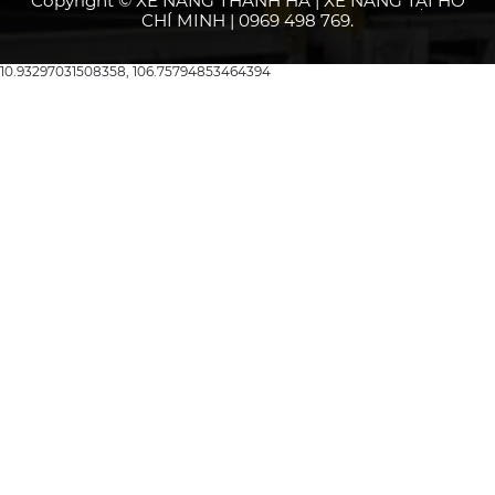
Copyright © XE NÂNG THANH HÀ | XE NÂNG TẠI HỒ
CHÍ MINH | 0969 498 769.
10.93297031508358, 106.75794853464394