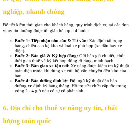
nghiệp, nhanh chóng
Để tiết kiệm thời gian cho khách hàng, quy trình dịch vụ tại các đơn 
vị uy tín thường được tối giản hóa qua 4 bước:
Bước 1: Tiếp nhận nhu cầu & Tư vấn:
 Xác định tải trọng 
hàng, chiều cao kệ kho và loại xe phù hợp (xe dầu hay xe 
điện).
Bước 2: Báo giá & Ký hợp đồng:
 Gửi báo giá chi tiết, chốt 
thời gian thuê và ký kết hợp đồng rõ ràng, minh bạch.
Bước 3: Bàn giao xe tận nơi:
 Xe nâng được kiểm tra kỹ thuật 
toàn diện trước khi dùng xe cứu hộ vận chuyển đến kho của 
bạn.
Bước 4: Bảo dưỡng định kỳ:
 Đội ngũ kỹ thuật đến bảo 
dưỡng xe định kỳ hàng tháng. Hỗ trợ sửa chữa cấp tốc trong 
vòng 2 - 4 giờ nếu có sự cố phát sinh.
6. Địa chỉ cho thuê xe nâng uy tín, chất 
lượng toàn quốc