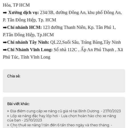
Hòa, TP HCM
➡️
 Xưởng dịch vụ:
 234/3B, đường Đông An, khu phố Đông An, 
P. Tân Đông Hiệp, Tp. HCM
➡️
Chí nhánh HCM:
 123 đường Thanh Niên, Kp. Tân Phú 1, 
P.Tân Đông Hiệp, Tp.HCM
➡️
Chi nhánh Tây Ninh:
 QL22,Suối Sâu, Trảng Bàng,Tây Ninh
➡️
Chi Nhánh Vĩnh Long:
 Số nhà 112C , Ấp An Phú Thạnh , Xã 
Phú Túc, Tỉnh Vĩnh Long
Chia sẻ:
Bài viết khác:
Địa điểm cung cấp xe nâng cũ giá rẻ tại Bình Dương. - 27/10/2023
Lốp xe nâng đặc hay lốp hơi - Lựa chọn hoàn hảo cho xe nâng
của bạn - 25/10/2023
Cho thuê xe nâng 1 tấn đến 6 tấn theo ngày và theo tháng. -