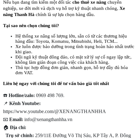
Nếu bạn đang tìm kiếm một đối tác 
cho thuê xe nâng
 chuyên 
nghiệp, xe đời mới và dịch vụ hỗ trợ kỹ thuật nhanh chóng, 
Xe 
nâng Thanh Hà
 chính là sự lựa chọn hàng đầu.
Tại sao nên chọn chúng tôi?
Hệ thống xe nâng số lượng lớn, sẵn có từ các thương hiệu 
hàng đầu: Toyota, Komatsu, Mitsubishi, Heli, TCM...
Xe luôn được bảo dưỡng trong tình trạng hoàn hảo nhất trước 
khi giao.
Đội ngũ kỹ thuật đông đảo, có mặt xử lý sự cố ngay lập tức, 
không làm gián đoạn công việc của khách hàng.
Thủ tục hợp đồng đơn giản, nhanh gọn, hỗ trợ đầy đủ hóa 
đơn VAT.
Liên hệ ngay với chúng tôi để tư vấn báo giá tốt nhất
☎️ 
Hotline/zalo:
 0969 498 769.
📌 
Kênh Youtube:
https://www.youtube.com/@XENANGTHANHHA
📧 
Email:
 info@xenangthanhha.vn
🏠 
Địa chỉ: 
Trụ sở chính:
 259/11E Đường Võ Thị Sáu, KP Tây A, P. Đông 