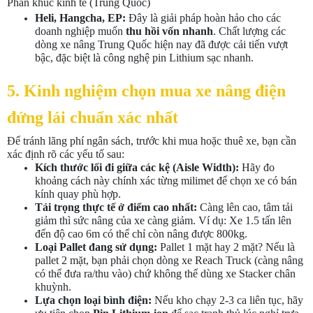
Phân khúc kinh tế (Trung Quốc)
Heli, Hangcha, EP:
Đây là giải pháp hoàn hảo cho các
doanh nghiệp muốn
thu hồi vốn nhanh
. Chất lượng các
dòng xe nâng Trung Quốc hiện nay đã được cải tiến vượt
bậc, đặc biệt là công nghệ pin Lithium sạc nhanh.
5. Kinh nghiệm chọn mua xe nâng điện
đứng lái chuẩn xác nhất
Để tránh lãng phí ngân sách, trước khi mua hoặc thuê xe, bạn cần
xác định rõ các yếu tố sau:
Kích thước lối đi giữa các kệ (Aisle Width):
Hãy đo
khoảng cách này chính xác từng milimet để chọn xe có bán
kính quay phù hợp.
Tải trọng thực tế ở điểm cao nhất:
Càng lên cao, tâm tải
giảm thì sức nâng của xe càng giảm. Ví dụ: Xe 1.5 tấn lên
đến độ cao 6m có thể chỉ còn nâng được 800kg.
Loại Pallet đang sử dụng:
Pallet 1 mặt hay 2 mặt? Nếu là
pallet 2 mặt, bạn phải chọn dòng xe Reach Truck (càng nâng
có thể đưa ra/thu vào) chứ không thể dùng xe Stacker chân
khuỳnh.
Lựa chọn loại bình điện:
Nếu kho chạy 2-3 ca liên tục, hãy