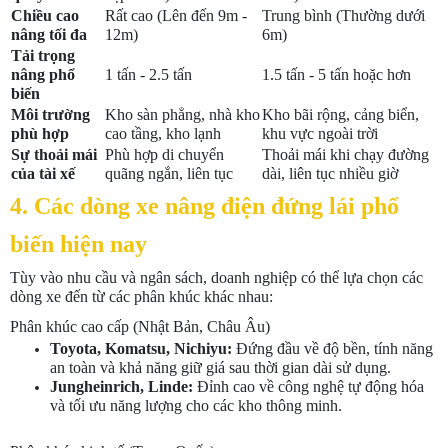
Chiều cao
Rất cao (Lên đến 9m -
Trung bình (Thường dưới
nâng tối đa
12m)
6m)
Tải trọng
nâng phổ
1 tấn - 2.5 tấn
1.5 tấn - 5 tấn hoặc hơn
biến
Môi trường
Kho sàn phẳng, nhà kho
Kho bãi rộng, cảng biển,
phù hợp
cao tầng, kho lạnh
khu vực ngoài trời
Sự thoải mái
Phù hợp di chuyển
Thoải mái khi chạy đường
của tài xế
quãng ngắn, liên tục
dài, liên tục nhiều giờ
4. Các dòng xe nâng điện đứng lái phổ
biến hiện nay
Tùy vào nhu cầu và ngân sách, doanh nghiệp có thể lựa chọn các
dòng xe đến từ các phân khúc khác nhau:
Phân khúc cao cấp (Nhật Bản, Châu Âu)
Toyota, Komatsu, Nichiyu:
Đứng đầu về độ bền, tính năng
an toàn và khả năng giữ giá sau thời gian dài sử dụng.
Jungheinrich, Linde:
Đỉnh cao về công nghệ tự động hóa
và tối ưu năng lượng cho các kho thông minh.