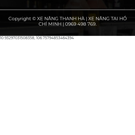
Copyright © XE NÂNG THANH HÀ | XE NÂNG TẠI HỒ
CHÍ MINH | 0969 498 769.
10.93297031508358, 106.75794853464394