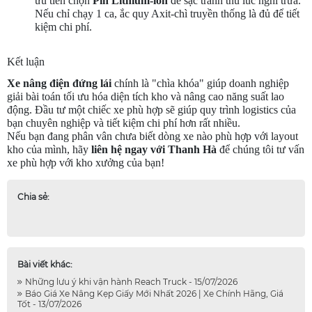
ưu tiên chọn
Pin Lithium-ion
để sạc tranh thủ lúc nghỉ trưa.
Nếu chỉ chạy 1 ca, ắc quy Axit-chì truyền thống là đủ để tiết
kiệm chi phí.
Kết luận
Xe nâng điện đứng lái
chính là "chìa khóa" giúp doanh nghiệp
giải bài toán tối ưu hóa diện tích kho và nâng cao năng suất lao
động. Đầu tư một chiếc xe phù hợp sẽ giúp quy trình logistics của
bạn chuyên nghiệp và tiết kiệm chi phí hơn rất nhiều.
Nếu bạn đang phân vân chưa biết dòng xe nào phù hợp với layout
kho của mình, hãy
liên hệ ngay với Thanh Hà
để chúng tôi tư vấn
xe phù hợp với kho xưởng của bạn!
Chia sẻ:
Bài viết khác:
Những lưu ý khi vận hành Reach Truck - 15/07/2026
Báo Giá Xe Nâng Kẹp Giấy Mới Nhất 2026 | Xe Chính Hãng, Giá
Tốt - 13/07/2026