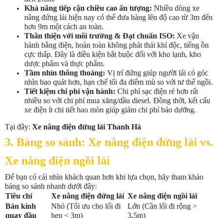
Khả năng tiếp cận chiều cao ấn tượng:
Nhiều dòng xe
nâng đứng lái hiện nay có thể đưa hàng lên độ cao từ 3m đến
hơn 9m một cách an toàn.
Thân thiện với môi trường & Đạt chuẩn ISO:
Xe vận
hành bằng điện, hoàn toàn không phát thải khí độc, tiếng ồn
cực thấp. Đây là điều kiện bắt buộc đối với kho lạnh, kho
dược phẩm và thực phẩm.
Tầm nhìn thông thoáng:
Vị trí đứng giúp người lái có góc
nhìn bao quát hơn, hạn chế tối đa điểm mù so với tư thế ngồi.
Tiết kiệm chi phí vận hành:
Chi phí sạc điện rẻ hơn rất
nhiều so với chi phí mua xăng/dầu diesel. Đồng thời, kết cấu
xe điện ít chi tiết hao mòn giúp giảm chi phí bảo dưỡng.
Tại đây:
Xe nâng điện đứng lái Thanh Hà
3. Bảng so sánh: Xe nâng điện đứng lái vs.
Xe nâng điện ngồi lái
Để bạn có cái nhìn khách quan hơn khi lựa chọn, hãy tham khảo
bảng so sánh nhanh dưới đây:
Tiêu chí
Xe nâng điện đứng lái
Xe nâng điện ngồi lái
Bán kính
Nhỏ (Tối ưu cho lối đi
Lớn (Cần lối đi rộng >
quay đầu
hẹp < 3m)
3.5m)