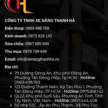
CÔNG TY TNHH XE NÂNG THANH HÀ
Điện thoại:
0969 498 769
Kinh doanh:
0975 818 142
Sửa chữa:
0967 685 849
Thu mua:
0978 799 649
Email:
info@xenangthanhha.vn
Địa chỉ:
79 Đường Đông An, Khu phố Đông An,
Phường Tân Đông Hiệp, Tp.HCM -
Hotline:
0969.498.769
123 Đường Thanh Niên, Kp Tân Phú 1, Phường
Tân Đông Hiệp ,TP HCM -
Hotline:
0975.818.142
QL22, Khu phố Suối Sâu, Phường An Tịnh, Tỉnh
Tây Ninh, Việt Nam -
Hotline:
0907.444.408
Số nhà 112C , Ấp An Phú Thạnh , Xã Phú Túc,