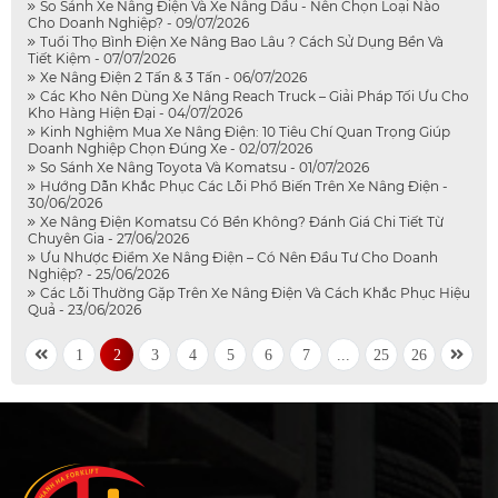
So Sánh Xe Nâng Điện Và Xe Nâng Dầu - Nên Chọn Loại Nào
Cho Doanh Nghiệp? - 09/07/2026
Tuổi Thọ Bình Điện Xe Nâng Bao Lâu ? Cách Sử Dụng Bền Và
Tiết Kiệm - 07/07/2026
Xe Nâng Điện 2 Tấn & 3 Tấn - 06/07/2026
Các Kho Nên Dùng Xe Nâng Reach Truck – Giải Pháp Tối Ưu Cho
Kho Hàng Hiện Đại - 04/07/2026
Kinh Nghiệm Mua Xe Nâng Điện: 10 Tiêu Chí Quan Trọng Giúp
Doanh Nghiệp Chọn Đúng Xe - 02/07/2026
So Sánh Xe Nâng Toyota Và Komatsu - 01/07/2026
Hướng Dẫn Khắc Phục Các Lỗi Phổ Biến Trên Xe Nâng Điện -
30/06/2026
Xe Nâng Điện Komatsu Có Bền Không? Đánh Giá Chi Tiết Từ
Chuyên Gia - 27/06/2026
Ưu Nhược Điểm Xe Nâng Điện – Có Nên Đầu Tư Cho Doanh
Nghiệp? - 25/06/2026
Các Lỗi Thường Gặp Trên Xe Nâng Điện Và Cách Khắc Phục Hiệu
Quả - 23/06/2026
1
2
3
4
5
6
7
...
25
26