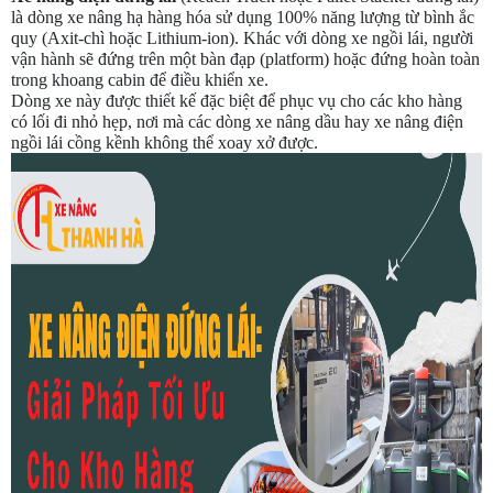
là dòng xe nâng hạ hàng hóa sử dụng 100% năng lượng từ bình ắc
quy (Axit-chì hoặc Lithium-ion). Khác với dòng xe ngồi lái, người
vận hành sẽ đứng trên một bàn đạp (platform) hoặc đứng hoàn toàn
trong khoang cabin để điều khiển xe.
Dòng xe này được thiết kế đặc biệt để phục vụ cho các kho hàng
có lối đi nhỏ hẹp, nơi mà các dòng xe nâng dầu hay xe nâng điện
ngồi lái cồng kềnh không thể xoay xở được.