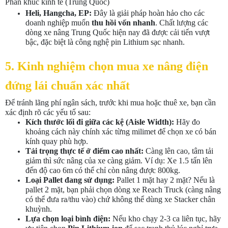
Phân khúc kinh tế (Trung Quốc)
Heli, Hangcha, EP:
Đây là giải pháp hoàn hảo cho các
doanh nghiệp muốn
thu hồi vốn nhanh
. Chất lượng các
dòng xe nâng Trung Quốc hiện nay đã được cải tiến vượt
bậc, đặc biệt là công nghệ pin Lithium sạc nhanh.
5. Kinh nghiệm chọn mua xe nâng điện
đứng lái chuẩn xác nhất
Để tránh lãng phí ngân sách, trước khi mua hoặc thuê xe, bạn cần
xác định rõ các yếu tố sau:
Kích thước lối đi giữa các kệ (Aisle Width):
Hãy đo
khoảng cách này chính xác từng milimet để chọn xe có bán
kính quay phù hợp.
Tải trọng thực tế ở điểm cao nhất:
Càng lên cao, tâm tải
giảm thì sức nâng của xe càng giảm. Ví dụ: Xe 1.5 tấn lên
đến độ cao 6m có thể chỉ còn nâng được 800kg.
Loại Pallet đang sử dụng:
Pallet 1 mặt hay 2 mặt? Nếu là
pallet 2 mặt, bạn phải chọn dòng xe Reach Truck (càng nâng
có thể đưa ra/thu vào) chứ không thể dùng xe Stacker chân
khuỳnh.
Lựa chọn loại bình điện:
Nếu kho chạy 2-3 ca liên tục, hãy