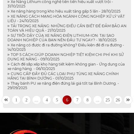
Xe Nâng Lithium:công nghệ tiên tiến hiệu xuất vượt trội -
31/10/2025
Xe nâng hàng trong kho hiệu xuất tăng gấp 5 lần - 28/10/2025
XE NÂNG CÁCH MẠNG HÓA NGÀNH CÔNG NGHIỆP XỬ LÝ VẬT
LIỆU - 24/10/2025
TẢI TRỌNG XE NÂNG: NHỮNG ĐIỀU CẦN BIẾT ĐỂ ĐẢM BẢO AN
TOÀN VÀ HIỆU QUẢ - 21/10/2025
SỰ TRỖI DẬY CỦA XE NÂNG ĐIỆN LITHIUM-ION: TẠI SAO
DOANH NGHIỆP CỦA BẠN NÊN ĐẦU TƯ NGAY? - 18/10/2025
Xe nâng có được đi ra đường không? Điều kiện để đi ra đường -
14/10/2025
TOP 5 CÁCH GIÚP DOANH NGHIỆP TIẾT KIỆM CHI PHÍ KHI SỬ
DỤNG XE NÂNG - 09/10/2025
Cách để sắp xếp kho hàng tiết kiệm không gian - Ứng dụng của
xe nâng hàng. - 06/10/2025
CUNG CẤP ĐẦY ĐỦ CÁC LOẠI PHỤ TÙNG XE NÂNG CHÍNH
HÃNG TẠI BÌNH DƯƠNG - 01/10/2025
Thay bánh PU xe nâng điện đứng lái giá tốt tại Bình Dương. -
29/09/2025
1
2
...
4
5
6
7
8
...
25
26