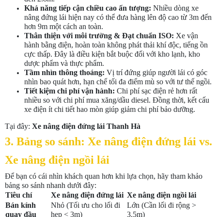
Khả năng tiếp cận chiều cao ấn tượng:
Nhiều dòng xe
nâng đứng lái hiện nay có thể đưa hàng lên độ cao từ 3m đến
hơn 9m một cách an toàn.
Thân thiện với môi trường & Đạt chuẩn ISO:
Xe vận
hành bằng điện, hoàn toàn không phát thải khí độc, tiếng ồn
cực thấp. Đây là điều kiện bắt buộc đối với kho lạnh, kho
dược phẩm và thực phẩm.
Tầm nhìn thông thoáng:
Vị trí đứng giúp người lái có góc
nhìn bao quát hơn, hạn chế tối đa điểm mù so với tư thế ngồi.
Tiết kiệm chi phí vận hành:
Chi phí sạc điện rẻ hơn rất
nhiều so với chi phí mua xăng/dầu diesel. Đồng thời, kết cấu
xe điện ít chi tiết hao mòn giúp giảm chi phí bảo dưỡng.
Tại đây:
Xe nâng điện đứng lái Thanh Hà
3. Bảng so sánh: Xe nâng điện đứng lái vs.
Xe nâng điện ngồi lái
Để bạn có cái nhìn khách quan hơn khi lựa chọn, hãy tham khảo
bảng so sánh nhanh dưới đây:
Tiêu chí
Xe nâng điện đứng lái
Xe nâng điện ngồi lái
Bán kính
Nhỏ (Tối ưu cho lối đi
Lớn (Cần lối đi rộng >
quay đầu
hẹp < 3m)
3.5m)