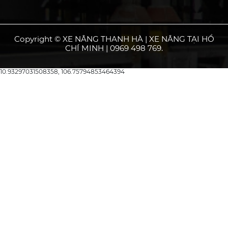
Copyright © XE NÂNG THANH HÀ | XE NÂNG TẠI HỒ
CHÍ MINH | 0969 498 769.
10.93297031508358, 106.75794853464394