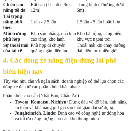
Chiều cao
Rất cao (Lên đến 9m -
Trung bình (Thường dưới
nâng tối đa
12m)
6m)
Tải trọng
nâng phổ
1 tấn - 2.5 tấn
1.5 tấn - 5 tấn hoặc hơn
biến
Môi trường
Kho sàn phẳng, nhà kho
Kho bãi rộng, cảng biển,
phù hợp
cao tầng, kho lạnh
khu vực ngoài trời
Sự thoải mái
Phù hợp di chuyển
Thoải mái khi chạy đường
của tài xế
quãng ngắn, liên tục
dài, liên tục nhiều giờ
4. Các dòng xe nâng điện đứng lái phổ
biến hiện nay
Tùy vào nhu cầu và ngân sách, doanh nghiệp có thể lựa chọn các
dòng xe đến từ các phân khúc khác nhau:
Phân khúc cao cấp (Nhật Bản, Châu Âu)
Toyota, Komatsu, Nichiyu:
Đứng đầu về độ bền, tính năng
an toàn và khả năng giữ giá sau thời gian dài sử dụng.
Jungheinrich, Linde:
Đỉnh cao về công nghệ tự động hóa
và tối ưu năng lượng cho các kho thông minh.