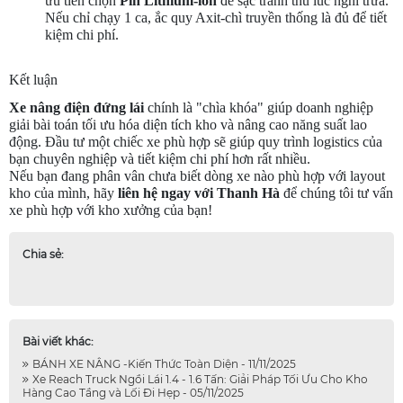
ưu tiên chọn
Pin Lithium-ion
để sạc tranh thủ lúc nghỉ trưa.
Nếu chỉ chạy 1 ca, ắc quy Axit-chì truyền thống là đủ để tiết
kiệm chi phí.
Kết luận
Xe nâng điện đứng lái
chính là "chìa khóa" giúp doanh nghiệp
giải bài toán tối ưu hóa diện tích kho và nâng cao năng suất lao
động. Đầu tư một chiếc xe phù hợp sẽ giúp quy trình logistics của
bạn chuyên nghiệp và tiết kiệm chi phí hơn rất nhiều.
Nếu bạn đang phân vân chưa biết dòng xe nào phù hợp với layout
kho của mình, hãy
liên hệ ngay với Thanh Hà
để chúng tôi tư vấn
xe phù hợp với kho xưởng của bạn!
Chia sẻ:
Bài viết khác:
BÁNH XE NÂNG -Kiến Thức Toàn Diện - 11/11/2025
Xe Reach Truck Ngồi Lái 1.4 - 1.6 Tấn: Giải Pháp Tối Ưu Cho Kho
Hàng Cao Tầng và Lối Đi Hẹp - 05/11/2025