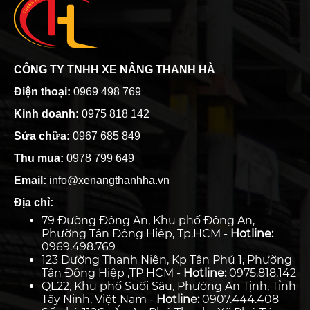
CÔNG TY TNHH XE NÂNG THANH HÀ
Điện thoại:
0969 498 769
Kinh doanh:
0975 818 142
Sửa chữa:
0967 685 849
Thu mua:
0978 799 649
Email:
info@xenangthanhha.vn
Địa chỉ:
79 Đường Đông An, Khu phố Đông An,
Phường Tân Đông Hiệp, Tp.HCM -
Hotline:
0969.498.769
123 Đường Thanh Niên, Kp Tân Phú 1, Phường
Tân Đông Hiệp ,TP HCM -
Hotline:
0975.818.142
QL22, Khu phố Suối Sâu, Phường An Tịnh, Tỉnh
Tây Ninh, Việt Nam -
Hotline:
0907.444.408