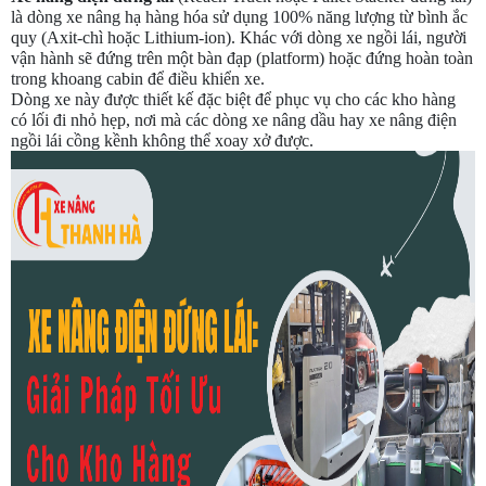
là dòng xe nâng hạ hàng hóa sử dụng 100% năng lượng từ bình ắc
quy (Axit-chì hoặc Lithium-ion). Khác với dòng xe ngồi lái, người
vận hành sẽ đứng trên một bàn đạp (platform) hoặc đứng hoàn toàn
trong khoang cabin để điều khiển xe.
Dòng xe này được thiết kế đặc biệt để phục vụ cho các kho hàng
có lối đi nhỏ hẹp, nơi mà các dòng xe nâng dầu hay xe nâng điện
ngồi lái cồng kềnh không thể xoay xở được.