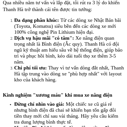
Qua nhiều năm tư vấn và lắp đặt, tôi rút ra 3 lý do khiến 
Thanh Hà trở thành cái tên được tin tưởng:
Đa dạng phân khúc:
 Từ các dòng xe Nhật Bản bãi 
(Toyota, Komatsu) siêu bền đến các dòng xe mới 
100% công nghệ Pin Lithium hiện đại.
Dịch vụ hậu mãi "có tâm":
 Xe nâng điện quan 
trọng nhất là Bình điện (Ắc quy). Thanh Hà có đội 
ngũ kỹ thuật am hiểu sâu về hệ thống điện, giúp bảo 
trì và phục hồi bình, kéo dài tuổi thọ xe thêm 3-5 
năm.
Chi phí tối ưu:
 Thay vì tư vấn dòng đắt nhất, Thanh 
Hà tập trung vào dòng xe "phù hợp nhất" với layout 
kho của khách hàng.
Kinh nghiệm "xương máu" khi mua xe nâng điện
Đừng chỉ nhìn vào giá:
 Một chiếc xe cũ giá rẻ 
nhưng bình điện đã chai sẽ khiến bạn tốn gấp đôi 
tiền thay mới chỉ sau vài tháng. Hãy yêu cầu kiểm 
tra dung lượng bình thực tế.