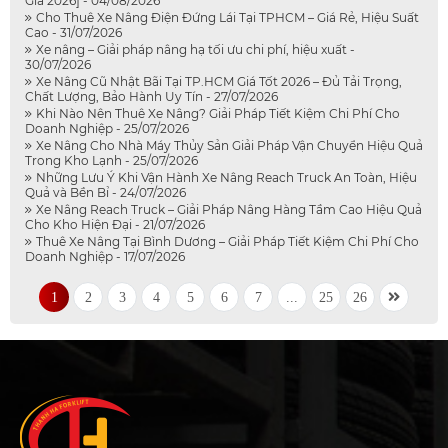
Giá 2026] - 04/08/2026
Cho Thuê Xe Nâng Điện Đứng Lái Tại TPHCM – Giá Rẻ, Hiệu Suất
Cao - 31/07/2026
Xe nâng – Giải pháp nâng hạ tối ưu chi phí, hiệu xuất -
30/07/2026
Xe Nâng Cũ Nhật Bãi Tại TP.HCM Giá Tốt 2026 – Đủ Tải Trọng,
Chất Lượng, Bảo Hành Uy Tín - 27/07/2026
Khi Nào Nên Thuê Xe Nâng? Giải Pháp Tiết Kiệm Chi Phí Cho
Doanh Nghiệp - 25/07/2026
Xe Nâng Cho Nhà Máy Thủy Sản Giải Pháp Vận Chuyển Hiệu Quả
Trong Kho Lạnh - 25/07/2026
Những Lưu Ý Khi Vận Hành Xe Nâng Reach Truck An Toàn, Hiệu
Quả và Bền Bỉ - 24/07/2026
Xe Nâng Reach Truck – Giải Pháp Nâng Hàng Tầm Cao Hiệu Quả
Cho Kho Hiện Đại - 21/07/2026
Thuê Xe Nâng Tại Bình Dương – Giải Pháp Tiết Kiệm Chi Phí Cho
Doanh Nghiệp - 17/07/2026
1
2
3
4
5
6
7
...
25
26