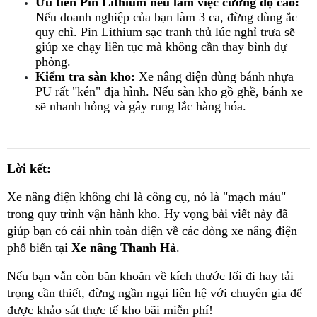
Ưu tiên Pin Lithium nếu làm việc cường độ cao:
Nếu doanh nghiệp của bạn làm 3 ca, đừng dùng ắc 
quy chì. Pin Lithium sạc tranh thủ lúc nghỉ trưa sẽ 
giúp xe chạy liên tục mà không cần thay bình dự 
phòng.
Kiểm tra sàn kho:
 Xe nâng điện dùng bánh nhựa 
PU rất "kén" địa hình. Nếu sàn kho gồ ghề, bánh xe 
sẽ nhanh hỏng và gây rung lắc hàng hóa.
Lời kết:
Xe nâng điện không chỉ là công cụ, nó là "mạch máu" 
trong quy trình vận hành kho. Hy vọng bài viết này đã 
giúp bạn có cái nhìn toàn diện về các dòng xe nâng điện 
phổ biến tại 
Xe nâng Thanh Hà
.
Nếu bạn vẫn còn băn khoăn về kích thước lối đi hay tải 
trọng cần thiết, đừng ngần ngại liên hệ với chuyên gia để 
được khảo sát thực tế kho bãi miễn phí!