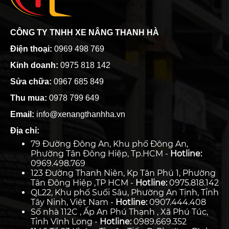
CÔNG TY TNHH XE NÂNG THANH HÀ
Điện thoại:
0969 498 769
Kinh doanh:
0975 818 142
Sửa chữa:
0967 685 849
Thu mua:
0978 799 649
Email:
info@xenangthanhha.vn
Địa chỉ:
79 Đường Đông An, Khu phố Đông An,
Phường Tân Đông Hiệp, Tp.HCM -
Hotline:
0969.498.769
123 Đường Thanh Niên, Kp Tân Phú 1, Phường
Tân Đông Hiệp ,TP HCM -
Hotline:
0975.818.142
QL22, Khu phố Suối Sâu, Phường An Tịnh, Tỉnh
Tây Ninh, Việt Nam -
Hotline:
0907.444.408
Số nhà 112C , Ấp An Phú Thạnh , Xã Phú Túc,
Tỉnh Vĩnh Long -
Hotline:
0989.669.352