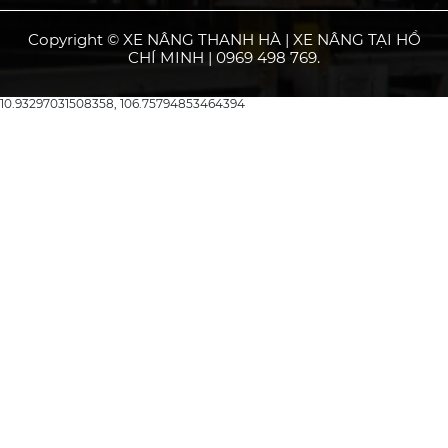
Copyright © XE NÂNG THANH HÀ | XE NÂNG TẠI HỒ
CHÍ MINH | 0969 498 769.
10.93297031508358, 106.75794853464394