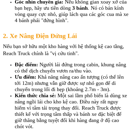
Góc nhìn chuyên gia:
 Nếu không gian xoay xở của 
bạn hẹp, hãy ưu tiên dòng 
3 bánh
. Nó có bán kính 
vòng quay cực nhỏ, giúp lách qua các góc cua mà xe 
4 bánh phải "đứng hình".
2. Xe Nâng Điện Đứng Lái
Nếu bạn sở hữu một kho hàng với hệ thống kệ cao tầng, 
Reach Truck chính là "vị cứu tinh".
Đặc điểm:
 Người lái đứng trong cabin, khung nâng 
có thể dịch chuyển vươn ra/thu vào.
Ưu điểm:
 Khả năng nâng cao ấn tượng (có thể lên 
tới 12m) nhưng vẫn giữ được sự nhỏ gọn để di 
chuyển trong lối đi hẹp (khoảng 2.7m - 3m).
Kiến thức chia sẻ:
 Một sai lầm phổ biến là dùng xe 
nâng ngồi lái cho kho kệ cao. Điều này rất nguy 
hiểm vì tâm tải trọng thay đổi. Reach Truck được 
thiết kế với trọng tâm thấp và bánh xe đặc biệt để 
giữ thăng bằng tuyệt đối khi hàng đang ở độ cao 
chót vót.