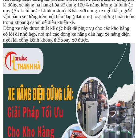
là dòng xe nâng hạ hàng hóa sử dụng 100% năng lượng từ bình ắc
quy (Axit-chì hoặc Lithium-ion). Khác với dòng xe ngồi lái, người
vận hành sẽ đứng trên một bàn đạp (platform) hoặc đứng hoàn toàn
trong khoang cabin để điều khiển xe.
Dòng xe này được thiết kế đặc biệt để phục vụ cho các kho hàng
có lối đi nhỏ hẹp, nơi mà các dòng xe nâng dầu hay xe nâng điện
ngồi lái cồng kềnh không thể xoay xở được.