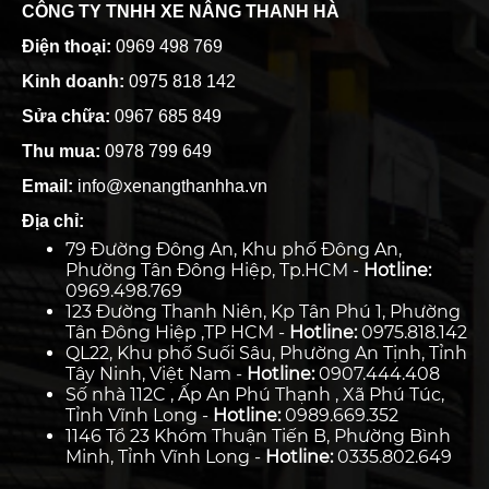
CÔNG TY TNHH XE NÂNG THANH HÀ
Điện thoại:
0969 498 769
Kinh doanh:
0975 818 142
Sửa chữa:
0967 685 849
Thu mua:
0978 799 649
Email:
info@xenangthanhha.vn
Địa chỉ:
79 Đường Đông An, Khu phố Đông An,
Phường Tân Đông Hiệp, Tp.HCM -
Hotline:
0969.498.769
123 Đường Thanh Niên, Kp Tân Phú 1, Phường
Tân Đông Hiệp ,TP HCM -
Hotline:
0975.818.142
QL22, Khu phố Suối Sâu, Phường An Tịnh, Tỉnh
Tây Ninh, Việt Nam -
Hotline:
0907.444.408
Số nhà 112C , Ấp An Phú Thạnh , Xã Phú Túc,
Tỉnh Vĩnh Long -
Hotline:
0989.669.352
1146 Tổ 23 Khóm Thuận Tiến B, Phường Bình
Minh, Tỉnh Vĩnh Long -
Hotline:
0335.802.649