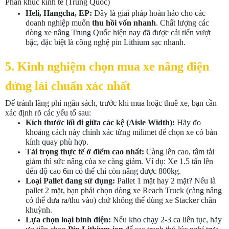
Phân khúc kinh tế (Trung Quốc)
Heli, Hangcha, EP:
Đây là giải pháp hoàn hảo cho các
doanh nghiệp muốn
thu hồi vốn nhanh
. Chất lượng các
dòng xe nâng Trung Quốc hiện nay đã được cải tiến vượt
bậc, đặc biệt là công nghệ pin Lithium sạc nhanh.
5. Kinh nghiệm chọn mua xe nâng điện
đứng lái chuẩn xác nhất
Để tránh lãng phí ngân sách, trước khi mua hoặc thuê xe, bạn cần
xác định rõ các yếu tố sau:
Kích thước lối đi giữa các kệ (Aisle Width):
Hãy đo
khoảng cách này chính xác từng milimet để chọn xe có bán
kính quay phù hợp.
Tải trọng thực tế ở điểm cao nhất:
Càng lên cao, tâm tải
giảm thì sức nâng của xe càng giảm. Ví dụ: Xe 1.5 tấn lên
đến độ cao 6m có thể chỉ còn nâng được 800kg.
Loại Pallet đang sử dụng:
Pallet 1 mặt hay 2 mặt? Nếu là
pallet 2 mặt, bạn phải chọn dòng xe Reach Truck (càng nâng
có thể đưa ra/thu vào) chứ không thể dùng xe Stacker chân
khuỳnh.
Lựa chọn loại bình điện:
Nếu kho chạy 2-3 ca liên tục, hãy