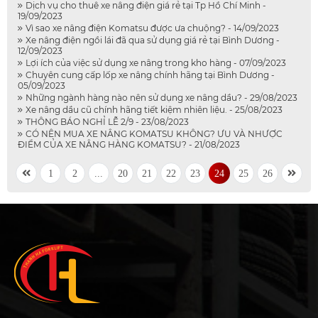
Dịch vụ cho thuê xe nâng điện giá rẻ tại Tp Hồ Chí Minh -
19/09/2023
Vì sao xe nâng điện Komatsu được ưa chuộng? - 14/09/2023
Xe nâng điện ngồi lái đã qua sử dụng giá rẻ tại Bình Dương -
12/09/2023
Lợi ích của việc sử dụng xe nâng trong kho hàng - 07/09/2023
Chuyên cung cấp lốp xe nâng chính hãng tại Bình Dương -
05/09/2023
Những ngành hàng nào nên sử dụng xe nâng dầu? - 29/08/2023
Xe nâng dầu cũ chính hãng tiết kiệm nhiên liệu. - 25/08/2023
THÔNG BÁO NGHỈ LỄ 2/9 - 23/08/2023
CÓ NÊN MUA XE NÂNG KOMATSU KHÔNG? ƯU VÀ NHƯỢC
ĐIỂM CỦA XE NÂNG HÀNG KOMATSU? - 21/08/2023
1
2
...
20
21
22
23
24
25
26