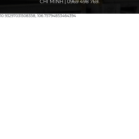
CHÍ MINH | 0969 498 769.
10.93297031508358, 106.75794853464394