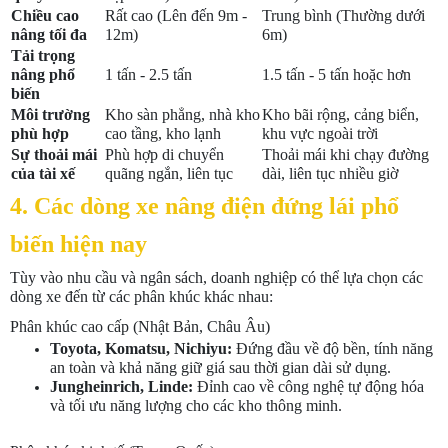
Chiều cao
Rất cao (Lên đến 9m -
Trung bình (Thường dưới
nâng tối đa
12m)
6m)
Tải trọng
nâng phổ
1 tấn - 2.5 tấn
1.5 tấn - 5 tấn hoặc hơn
biến
Môi trường
Kho sàn phẳng, nhà kho
Kho bãi rộng, cảng biển,
phù hợp
cao tầng, kho lạnh
khu vực ngoài trời
Sự thoải mái
Phù hợp di chuyển
Thoải mái khi chạy đường
của tài xế
quãng ngắn, liên tục
dài, liên tục nhiều giờ
4. Các dòng xe nâng điện đứng lái phổ
biến hiện nay
Tùy vào nhu cầu và ngân sách, doanh nghiệp có thể lựa chọn các
dòng xe đến từ các phân khúc khác nhau:
Phân khúc cao cấp (Nhật Bản, Châu Âu)
Toyota, Komatsu, Nichiyu:
Đứng đầu về độ bền, tính năng
an toàn và khả năng giữ giá sau thời gian dài sử dụng.
Jungheinrich, Linde:
Đỉnh cao về công nghệ tự động hóa
và tối ưu năng lượng cho các kho thông minh.