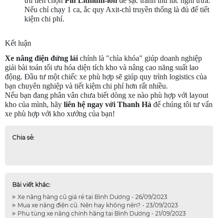
ưu tiên chọn
Pin Lithium-ion
để sạc tranh thủ lúc nghỉ trưa.
Nếu chỉ chạy 1 ca, ắc quy Axit-chì truyền thống là đủ để tiết
kiệm chi phí.
Kết luận
Xe nâng điện đứng lái
chính là "chìa khóa" giúp doanh nghiệp
giải bài toán tối ưu hóa diện tích kho và nâng cao năng suất lao
động. Đầu tư một chiếc xe phù hợp sẽ giúp quy trình logistics của
bạn chuyên nghiệp và tiết kiệm chi phí hơn rất nhiều.
Nếu bạn đang phân vân chưa biết dòng xe nào phù hợp với layout
kho của mình, hãy
liên hệ ngay với Thanh Hà
để chúng tôi tư vấn
xe phù hợp với kho xưởng của bạn!
Chia sẻ:
Bài viết khác:
Xe nâng hàng cũ giá rẻ tại Bình Dương - 26/09/2023
Mua xe nâng điện cũ. Nên hay không nên? - 23/09/2023
Phụ tùng xe nâng chính hãng tại Bình Dương - 21/09/2023