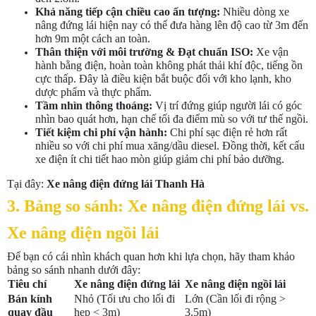
Khả năng tiếp cận chiều cao ấn tượng:
Nhiều dòng xe
nâng đứng lái hiện nay có thể đưa hàng lên độ cao từ 3m đến
hơn 9m một cách an toàn.
Thân thiện với môi trường & Đạt chuẩn ISO:
Xe vận
hành bằng điện, hoàn toàn không phát thải khí độc, tiếng ồn
cực thấp. Đây là điều kiện bắt buộc đối với kho lạnh, kho
dược phẩm và thực phẩm.
Tầm nhìn thông thoáng:
Vị trí đứng giúp người lái có góc
nhìn bao quát hơn, hạn chế tối đa điểm mù so với tư thế ngồi.
Tiết kiệm chi phí vận hành:
Chi phí sạc điện rẻ hơn rất
nhiều so với chi phí mua xăng/dầu diesel. Đồng thời, kết cấu
xe điện ít chi tiết hao mòn giúp giảm chi phí bảo dưỡng.
Tại đây:
Xe nâng điện đứng lái Thanh Hà
3. Bảng so sánh: Xe nâng điện đứng lái vs.
Xe nâng điện ngồi lái
Để bạn có cái nhìn khách quan hơn khi lựa chọn, hãy tham khảo
bảng so sánh nhanh dưới đây:
Tiêu chí
Xe nâng điện đứng lái
Xe nâng điện ngồi lái
Bán kính
Nhỏ (Tối ưu cho lối đi
Lớn (Cần lối đi rộng >
quay đầu
hẹp < 3m)
3.5m)