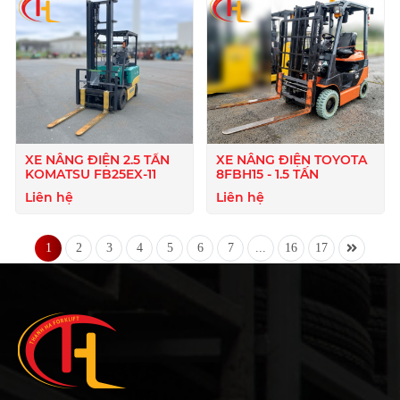
XE NÂNG ĐIỆN 2.5 TẤN
XE NÂNG ĐIỆN TOYOTA
KOMATSU FB25EX-11
8FBH15 - 1.5 TẤN
Liên hệ
Liên hệ
1
2
3
4
5
6
7
...
16
17