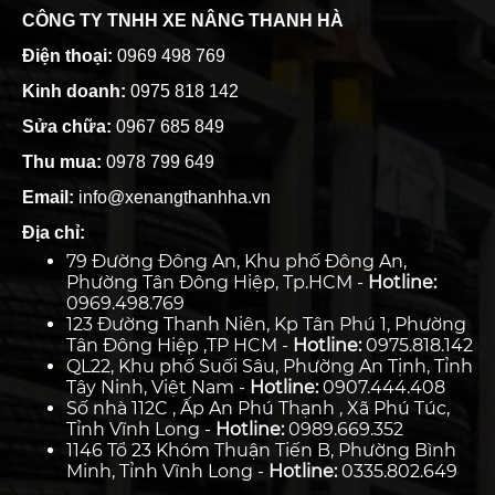
CÔNG TY TNHH XE NÂNG THANH HÀ
Điện thoại:
0969 498 769
Kinh doanh:
0975 818 142
Sửa chữa:
0967 685 849
Thu mua:
0978 799 649
Email:
info@xenangthanhha.vn
Địa chỉ:
79 Đường Đông An, Khu phố Đông An,
Phường Tân Đông Hiệp, Tp.HCM -
Hotline:
0969.498.769
123 Đường Thanh Niên, Kp Tân Phú 1, Phường
Tân Đông Hiệp ,TP HCM -
Hotline:
0975.818.142
QL22, Khu phố Suối Sâu, Phường An Tịnh, Tỉnh
Tây Ninh, Việt Nam -
Hotline:
0907.444.408
Số nhà 112C , Ấp An Phú Thạnh , Xã Phú Túc,
Tỉnh Vĩnh Long -
Hotline:
0989.669.352
1146 Tổ 23 Khóm Thuận Tiến B, Phường Bình
Minh, Tỉnh Vĩnh Long -
Hotline:
0335.802.649