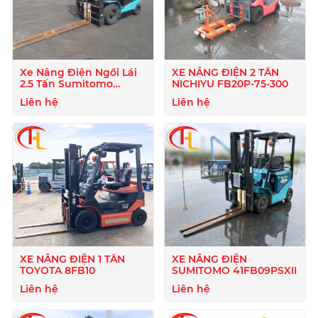
Xe Nâng Điện Ngồi Lái
XE NÂNG ĐIỆN 2 TẤN
2.5 Tấn Sumitomo
NICHIYU FB20P-75-300
51FB25PJXIII
Liên hệ
Liên hệ
XE NÂNG ĐIỆN 1 TẤN
XE NÂNG ĐIỆN
TOYOTA 8FB10
SUMITOMO 41FB09PSXII
Liên hệ
Liên hệ