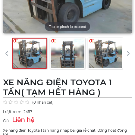
Tap or pinch to expand
XE NÂNG ĐIỆN TOYOTA 1
TẤN( TẠM HẾT HÀNG )
(0 nhận xét)
Lượt xem:
2457
Liên hệ
Giá:
Xe nâng điện Toyota 1 tấn hàng nhập bãi giá rẻ chất lượng hoạt động
tốt.