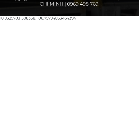
CHÍ MINH | 0969 498 769.
10.93297031508358, 106.75794853464394