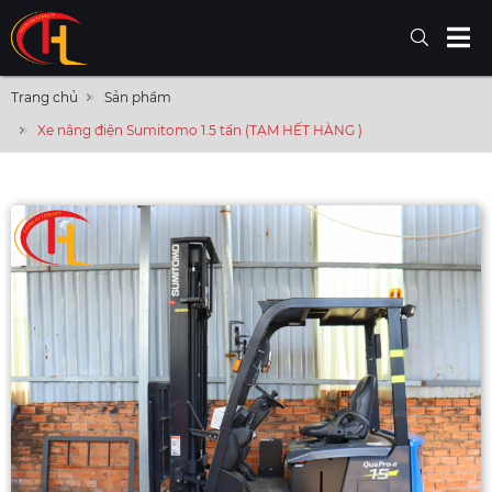
Trang chủ
Sản phẩm
Xe nâng điện Sumitomo 1.5 tấn (TẠM HẾT HÀNG )