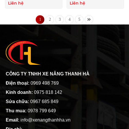
2021, Công Nghệ Đỉnh
Liên hệ
Liên hệ
Cao
1
2
3
4
5
CÔNG TY TNHH XE NÂNG THANH HÀ
Điện thoại:
0969 498 769
Kinh doanh:
0975 818 142
Sửa chữa:
0967 685 849
Thu mua:
0978 799 649
Email:
info@xenangthanhha.vn