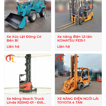
Xe Xúc Lật Động Cơ
Xe nâng điện 1,5 tấn
Bền Bỉ
KOMATSU FE15-1
Liên hệ
Liên hệ
Xe Nâng Reach Truck
XE NÂNG ĐIỆN NGỒI LÁI
Linde R20HD-01 – Đời
TOYOTA 4 TẤN