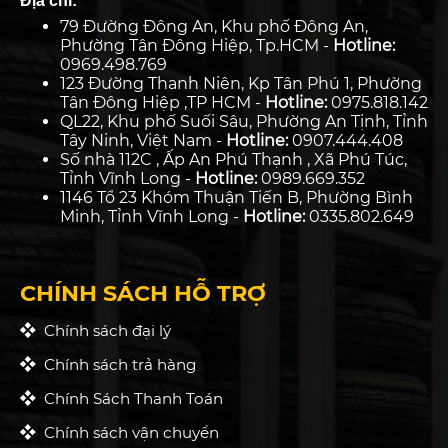
Địa chỉ:
79 Đường Đông An, Khu phố Đông An,
Phường Tân Đông Hiệp, Tp.HCM -
Hotline:
0969.498.769
123 Đường Thanh Niên, Kp Tân Phú 1, Phường
Tân Đông Hiệp ,TP HCM -
Hotline:
0975.818.142
QL22, Khu phố Suối Sâu, Phường An Tịnh, Tỉnh
Tây Ninh, Việt Nam -
Hotline:
0907.444.408
Số nhà 112C , Ấp An Phú Thạnh , Xã Phú Túc,
Tỉnh Vĩnh Long -
Hotline:
0989.669.352
1146 Tổ 23 Khóm Thuận Tiến B, Phường Bình
Minh, Tỉnh Vĩnh Long -
Hotline:
0335.802.649
CHÍNH SÁCH HỖ TRỢ
Chính sách đại lý
Chính sách trả hàng
Chính Sách Thanh Toán
Chính sách vận chuyển