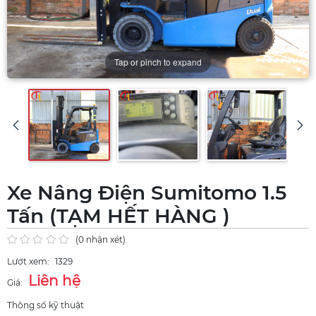
Tap or pinch to expand
Xe Nâng Điện Sumitomo 1.5
Tấn (TẠM HẾT HÀNG )
(0 nhận xét)
Lượt xem:
1329
Liên hệ
Giá:
Thông số kỹ thuật