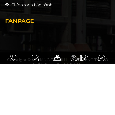
Chính sách bảo hành
FANPAGE
Copyright © XE NÂNG THANH HÀ | XE NÂNG TẠI HỒ
CHÍ MINH | 0969 498 769.
10.93297031508358, 106.75794853464394