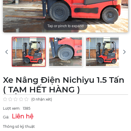
Tap or pinch to expand
Xe Nâng Điện Nichiyu 1.5 Tấn
( TẠM HẾT HÀNG )
(0 nhận xét)
Lượt xem:
1385
Liên hệ
Giá:
Thông số kỹ thuật