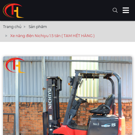
Trang chủ
Sản phẩm
Xe nâng điện Nichiyu 1.5 tấn ( TẠM HẾT HÀNG )