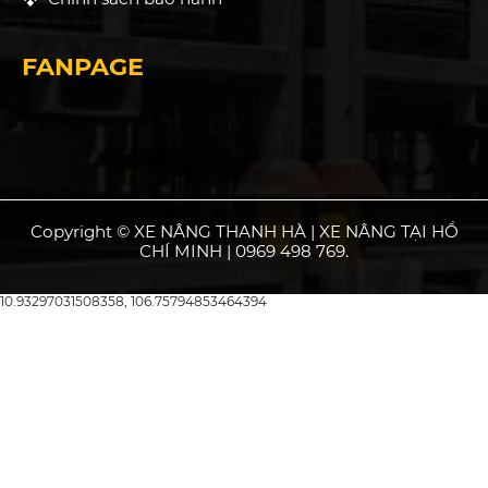
FANPAGE
Copyright © XE NÂNG THANH HÀ | XE NÂNG TẠI HỒ
CHÍ MINH | 0969 498 769.
10.93297031508358, 106.75794853464394