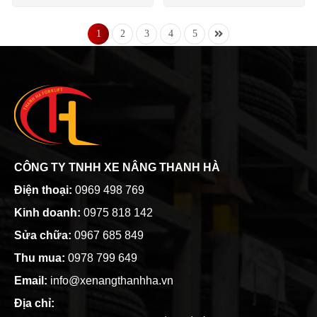
1
2
3
4
5
CÔNG TY TNHH XE NÂNG THANH HÀ
Điện thoại:
0969 498 769
Kinh doanh:
0975 818 142
Sửa chữa:
0967 685 849
Thu mua:
0978 799 649
Email:
info@xenangthanhha.vn
Địa chỉ: