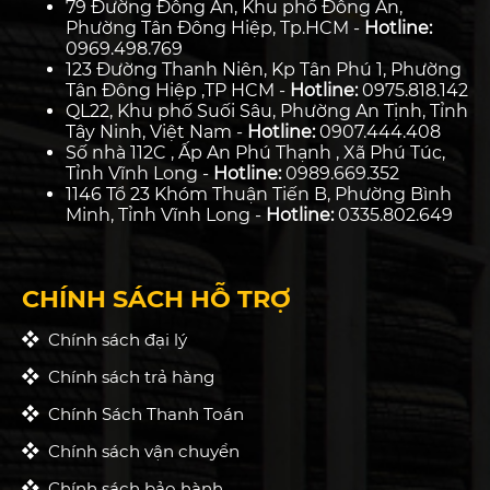
79 Đường Đông An, Khu phố Đông An,
Phường Tân Đông Hiệp, Tp.HCM -
Hotline:
0969.498.769
123 Đường Thanh Niên, Kp Tân Phú 1, Phường
Tân Đông Hiệp ,TP HCM -
Hotline:
0975.818.142
QL22, Khu phố Suối Sâu, Phường An Tịnh, Tỉnh
Tây Ninh, Việt Nam -
Hotline:
0907.444.408
Số nhà 112C , Ấp An Phú Thạnh , Xã Phú Túc,
Tỉnh Vĩnh Long -
Hotline:
0989.669.352
1146 Tổ 23 Khóm Thuận Tiến B, Phường Bình
Minh, Tỉnh Vĩnh Long -
Hotline:
0335.802.649
CHÍNH SÁCH HỖ TRỢ
Chính sách đại lý
Chính sách trả hàng
Chính Sách Thanh Toán
Chính sách vận chuyển
Chính sách bảo hành