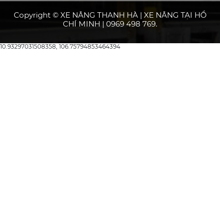
Copyright © XE NÂNG THANH HÀ | XE NÂNG TẠI HỒ
CHÍ MINH | 0969 498 769.
10.93297031508358, 106.75794853464394