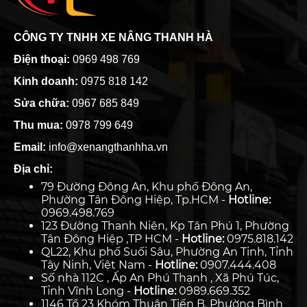
CÔNG TY TNHH XE NÂNG THANH HÀ
Điện thoại:
0969 498 769
Kinh doanh:
0975 818 142
Sửa chữa:
0967 685 849
Thu mua:
0978 799 649
Email:
info@xenangthanhha.vn
Địa chỉ:
79 Đường Đông An, Khu phố Đông An,
Phường Tân Đông Hiệp, Tp.HCM -
Hotline:
0969.498.769
123 Đường Thanh Niên, Kp Tân Phú 1, Phường
Tân Đông Hiệp ,TP HCM -
Hotline:
0975.818.142
QL22, Khu phố Suối Sâu, Phường An Tịnh, Tỉnh
Tây Ninh, Việt Nam -
Hotline:
0907.444.408
Số nhà 112C , Ấp An Phú Thạnh , Xã Phú Túc,
Tỉnh Vĩnh Long -
Hotline:
0989.669.352
1146 Tổ 23 Khóm Thuận Tiến B, Phường Bình