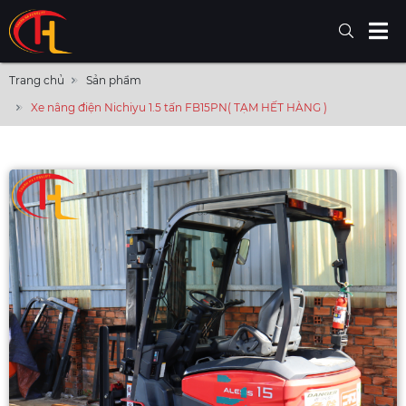
Trang chủ
Sản phẩm
Xe nâng điện Nichiyu 1.5 tấn FB15PN( TẠM HẾT HÀNG )