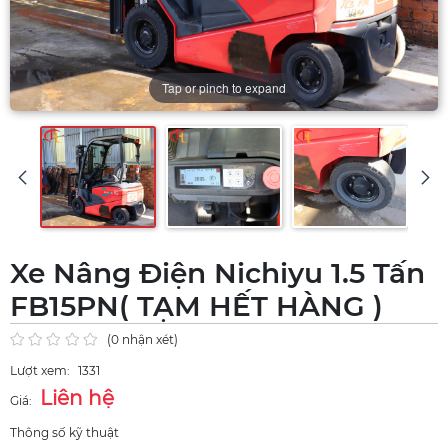
Tap or pinch to expand
Xe Nâng Điện Nichiyu 1.5 Tấn
FB15PN( TẠM HẾT HÀNG )
(0 nhận xét)
Lượt xem:
1331
Liên hệ
Giá:
Thông số kỹ thuật