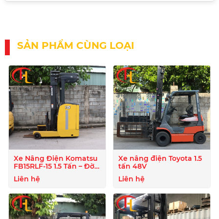
SẢN PHẨM CÙNG LOẠI
Xe Nâng Điện Komatsu
Xe nâng điện Toyota 1.5
FB15RLF-15 1.5 Tấn – Đời
tấn 48V
2020
Liên hệ
Liên hệ