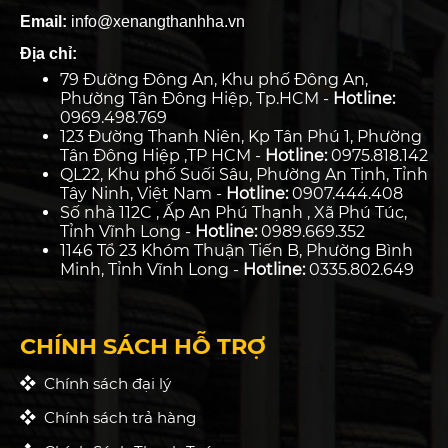
Email:
info@xenangthanhha.vn
Địa chỉ:
79 Đường Đông An, Khu phố Đông An,
Phường Tân Đông Hiệp, Tp.HCM -
Hotline:
0969.498.769
123 Đường Thanh Niên, Kp Tân Phú 1, Phường
Tân Đông Hiệp ,TP HCM -
Hotline:
0975.818.142
QL22, Khu phố Suối Sâu, Phường An Tịnh, Tỉnh
Tây Ninh, Việt Nam -
Hotline:
0907.444.408
Số nhà 112C , Ấp An Phú Thạnh , Xã Phú Túc,
Tỉnh Vĩnh Long -
Hotline:
0989.669.352
1146 Tổ 23 Khóm Thuận Tiến B, Phường Bình
Minh, Tỉnh Vĩnh Long -
Hotline:
0335.802.649
CHÍNH SÁCH HỖ TRỢ
Chính sách đại lý
Chính sách trả hàng