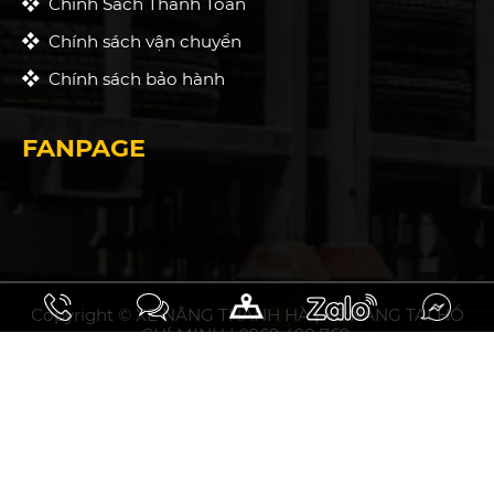
Chính Sách Thanh Toán
Chính sách vận chuyển
Chính sách bảo hành
FANPAGE
Copyright © XE NÂNG THANH HÀ | XE NÂNG TẠI HỒ
CHÍ MINH | 0969 498 769.
10.93297031508358, 106.75794853464394