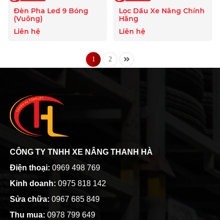
Đèn Pha Led 9 Bóng
Lọc Dầu Xe Nâng Chính
(Vuông)
Hãng
Liên hệ
Liên hệ
1
2
CÔNG TY TNHH XE NÂNG THANH HÀ
Điện thoại:
0969 498 769
Kinh doanh:
0975 818 142
Sửa chữa:
0967 685 849
Thu mua:
0978 799 649