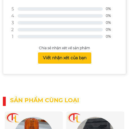
5
0%
4
0%
3
0%
2
0%
1
0%
Chia sẻ nhận xét về sản phẩm
Viết nhận xét của bạn
SẢN PHẨM CÙNG LOẠI