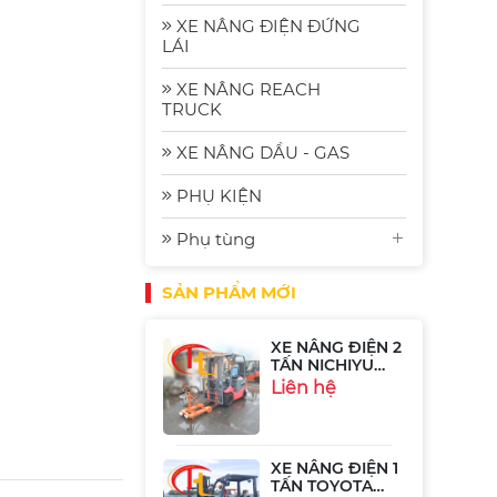
2.5 Tấn
Komat'su FE25-2
Liên hệ
XE NÂNG ĐIỆN ĐỨNG
| Xe Nâng Nhập
LÁI
Bãi Gia Rẻ
XE NÂNG REACH
Xe Nâng Điện
TRUCK
Komatsu FE30-1:
Bền Bỉ, Hiệu
Liên hệ
XE NÂNG DẦU - GAS
Quả và Tiết
Kiệm Năng
Lượng
PHỤ KIỆN
Xe Nâng Điện
Phụ tùng
Ngồi Lái 2.5 Tấn
Sumitomo
Liên hệ
51FB25PJXIII
SẢN PHẨM MỚI
XE NÂNG ĐIỆN 2
TẤN NICHIYU
FB20P-75-300
Liên hệ
XE NÂNG ĐIỆN 1
TẤN TOYOTA