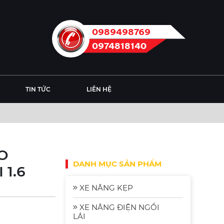
0989498769
0974818140
TIN TỨC
LIÊN HỆ
O
DANH MỤC SẢN PHẨM
 1.6
XE NÂNG KẸP
XE NÂNG ĐIỆN NGỒI
LÁI
Xe Nâng Điện