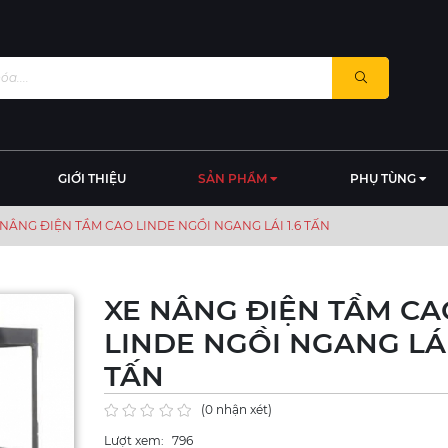
GIỚI THIỆU
SẢN PHẨM
PHỤ TÙNG
 NÂNG ĐIỆN TẦM CAO LINDE NGỒI NGANG LÁI 1.6 TẤN
XE NÂNG ĐIỆN TẦM CA
LINDE NGỒI NGANG LÁI
TẤN
(0 nhận xét)
Lượt xem:
796