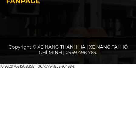
FANPAGE
Copyright © XE NÂNG THANH HÀ | XE NÂNG TẠI HỒ
CHÍ MINH | 0969 498 769.
10.93297031508358, 106.75794853464394