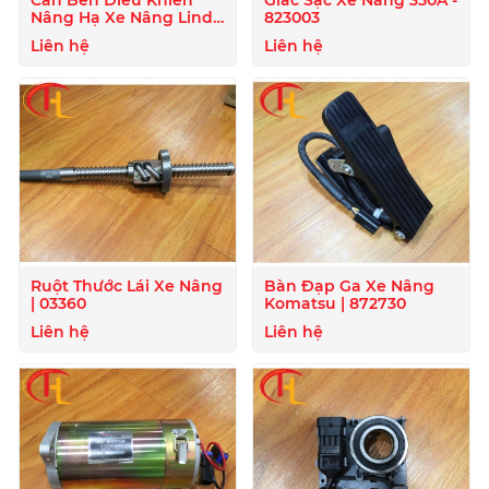
Cần Ben Điều Khiển
Giắc Sạc Xe Nâng 350A -
Nâng Hạ Xe Nâng Linde
823003
- 807722
Liên hệ
Liên hệ
Ruột Thước Lái Xe Nâng
Bàn Đạp Ga Xe Nâng
| 03360
Komatsu | 872730
Liên hệ
Liên hệ