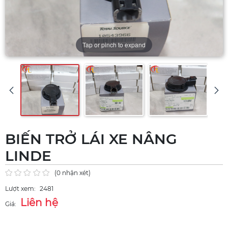
Tap or pinch to expand
BIẾN TRỞ LÁI XE NÂNG
LINDE
(0 nhận xét)
Lượt xem:
2481
Liên hệ
Giá: