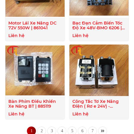
Motor Lái Xe Nâng DC
Bạc Đạn Cảm Biến Tốc
72V 550W | 861041
Độ Xe 48V-BMO 6206 |
872129
Liên hệ
Liên hệ
Bàn Phím Điều Khiển
Công Tắc Tơ Xe Nâng
Xe Nâng BT | 885119
Điện ( Rơ e 24V) -
824020
Liên hệ
Liên hệ
1
2
3
4
5
6
7