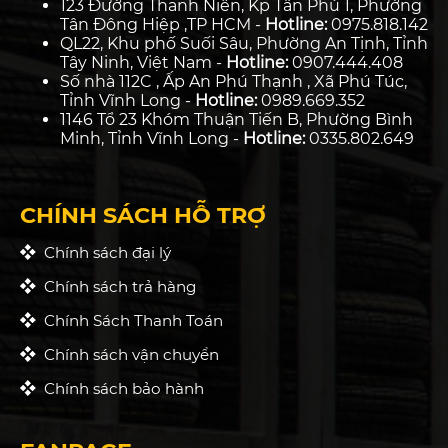
123 Đường Thanh Niên, Kp Tân Phú 1, Phường
Tân Đông Hiệp ,TP HCM -
Hotline:
0975.818.142
QL22, Khu phố Suối Sâu, Phường An Tịnh, Tỉnh
Tây Ninh, Việt Nam -
Hotline:
0907.444.408
Số nhà 112C , Ấp An Phú Thạnh , Xã Phú Túc,
Tỉnh Vĩnh Long -
Hotline:
0989.669.352
1146 Tổ 23 Khóm Thuận Tiến B, Phường Bình
Minh, Tỉnh Vĩnh Long -
Hotline:
0335.802.649
CHÍNH SÁCH HỖ TRỢ
Chính sách đại lý
Chính sách trả hàng
Chính Sách Thanh Toán
Chính sách vận chuyển
Chính sách bảo hành