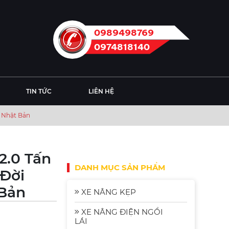
0989498769
0974818140
TIN TỨC
LIÊN HỆ
u Nhật Bản
2.0 Tấn
DANH MỤC SẢN PHẨM
 Đời
 Bản
XE NÂNG KẸP
XE NÂNG ĐIỆN NGỒI
LÁI
Xe Nâng Điện