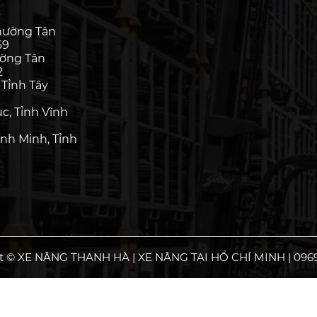
hường Tân
69
ường Tân
2
 Tỉnh Tây
c, Tỉnh Vĩnh
nh Minh, Tỉnh
t © XE NÂNG THANH HÀ | XE NÂNG TẠI HỒ CHÍ MINH | 0969