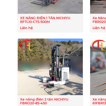
XE NÂNG ĐIỆN 1 TẤN NICHIYU
Xe Nâng
RFTL10-C75-500M
FBR020-
Liên hệ
Liên hệ
Xe nâng điện 2 tấn NICHIYU
Xe nâng
FBRO20-85-450
61FBR1