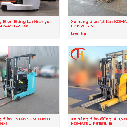
 Điện Đứng Lái Nichiyu
Xe nâng điện 1,5 tấn KOM
85-450 -2 Tấn
FB15RLF-15
Liên hệ
 điện 1,3 tấn SUMITOMO
Xe nâng điện đứng lái 1,5 t
3NⅫ
KOMATSU FB15RL-15