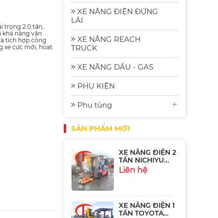
2.5 Tấn
Komat'su FE25-2
Liên hệ
XE NÂNG ĐIỆN ĐỨNG
| Xe Nâng Nhập
LÁI
Bãi Gia Rẻ
i trọng 2.0 tấn,
i khả năng vận
XE NÂNG REACH
và tích hợp công
Xe Nâng Điện
TRUCK
ng xe cực mới, hoạt
Komatsu FE30-1:
Bền Bỉ, Hiệu
Liên hệ
XE NÂNG DẦU - GAS
Quả và Tiết
Kiệm Năng
Lượng
PHỤ KIỆN
Xe Nâng Điện
Phụ tùng
Ngồi Lái 2.5 Tấn
Sumitomo
Liên hệ
51FB25PJXIII
SẢN PHẨM MỚI
XE NÂNG ĐIỆN 2
TẤN NICHIYU
FB20P-75-300
Liên hệ
XE NÂNG ĐIỆN 1
TẤN TOYOTA