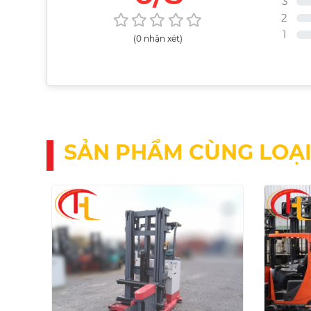
3
2
1
(0 nhận xét)
SẢN PHẨM CÙNG LOẠ