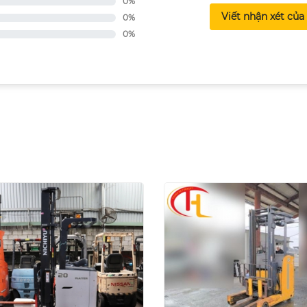
0%
Viết nhận xét của
0%
0%
I