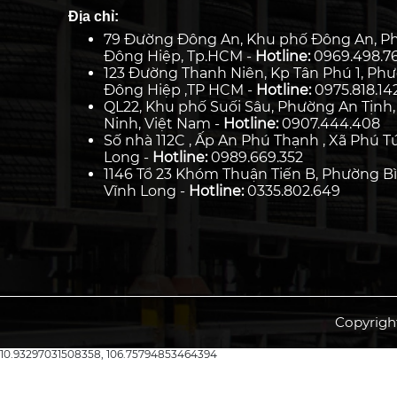
Địa chỉ:
79 Đường Đông An, Khu phố Đông An, P
Đông Hiệp, Tp.HCM -
Hotline:
0969.498.7
123 Đường Thanh Niên, Kp Tân Phú 1, Ph
Đông Hiệp ,TP HCM -
Hotline:
0975.818.14
QL22, Khu phố Suối Sâu, Phường An Tịnh,
Ninh, Việt Nam -
Hotline:
0907.444.408
Số nhà 112C , Ấp An Phú Thạnh , Xã Phú Tú
Long -
Hotline:
0989.669.352
1146 Tổ 23 Khóm Thuận Tiến B, Phường Bì
Vĩnh Long -
Hotline:
0335.802.649
Copyrigh
10.93297031508358, 106.75794853464394