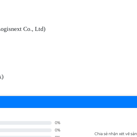
ogisnext Co., Ltd)
k)
0%
0%
Chia sẻ nhận xét về s