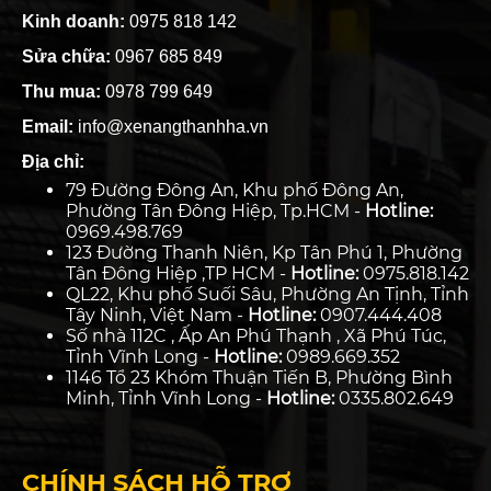
Kinh doanh:
0975 818 142
Sửa chữa:
0967 685 849
Thu mua:
0978 799 649
Email:
info@xenangthanhha.vn
Địa chỉ:
79 Đường Đông An, Khu phố Đông An,
Phường Tân Đông Hiệp, Tp.HCM -
Hotline:
0969.498.769
123 Đường Thanh Niên, Kp Tân Phú 1, Phường
Tân Đông Hiệp ,TP HCM -
Hotline:
0975.818.142
QL22, Khu phố Suối Sâu, Phường An Tịnh, Tỉnh
Tây Ninh, Việt Nam -
Hotline:
0907.444.408
Số nhà 112C , Ấp An Phú Thạnh , Xã Phú Túc,
Tỉnh Vĩnh Long -
Hotline:
0989.669.352
1146 Tổ 23 Khóm Thuận Tiến B, Phường Bình
Minh, Tỉnh Vĩnh Long -
Hotline:
0335.802.649
CHÍNH SÁCH HỖ TRỢ