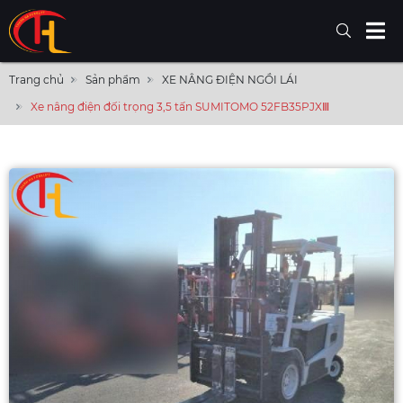
Trang chủ
Sản phẩm
XE NÂNG ĐIỆN NGỒI LÁI
Xe nâng điện đối trọng 3,5 tấn SUMITOMO 52FB35PJXⅢ