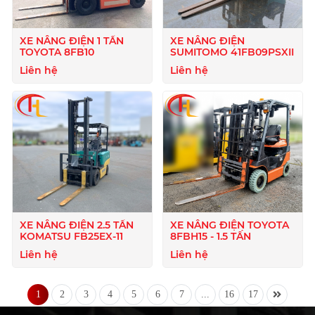
XE NÂNG ĐIỆN 1 TẤN
XE NÂNG ĐIỆN
TOYOTA 8FB10
SUMITOMO 41FB09PSXII
Liên hệ
Liên hệ
XE NÂNG ĐIỆN 2.5 TẤN
XE NÂNG ĐIỆN TOYOTA
KOMATSU FB25EX-11
8FBH15 - 1.5 TẤN
Liên hệ
Liên hệ
1
2
3
4
5
6
7
...
16
17