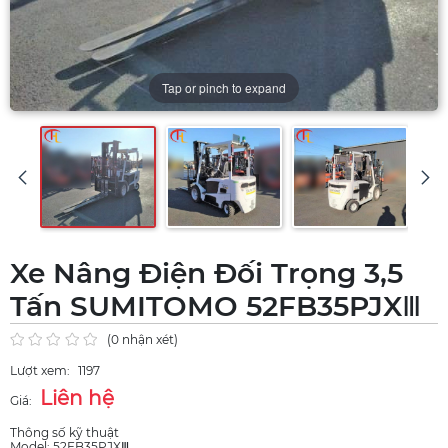
Tap or pinch to expand
Xe Nâng Điện Đối Trọng 3,5
Tấn SUMITOMO 52FB35PJXⅢ
(0 nhận xét)
Lượt xem:
1197
Liên hệ
Giá:
Thông số kỹ thuật
Model: 52FB35PJXⅢ