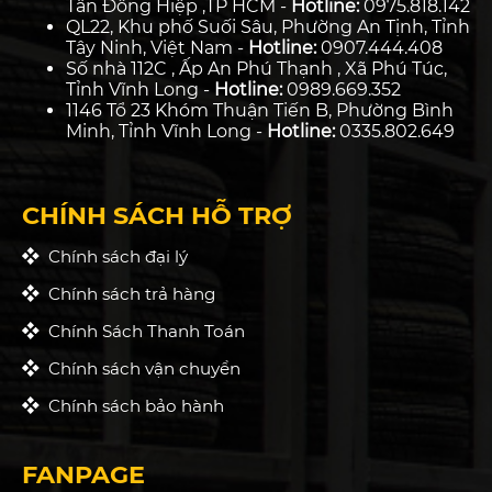
Tân Đông Hiệp ,TP HCM -
Hotline:
0975.818.142
QL22, Khu phố Suối Sâu, Phường An Tịnh, Tỉnh
Tây Ninh, Việt Nam -
Hotline:
0907.444.408
Số nhà 112C , Ấp An Phú Thạnh , Xã Phú Túc,
Tỉnh Vĩnh Long -
Hotline:
0989.669.352
1146 Tổ 23 Khóm Thuận Tiến B, Phường Bình
Minh, Tỉnh Vĩnh Long -
Hotline:
0335.802.649
CHÍNH SÁCH HỖ TRỢ
Chính sách đại lý
Chính sách trả hàng
Chính Sách Thanh Toán
Chính sách vận chuyển
Chính sách bảo hành
FANPAGE