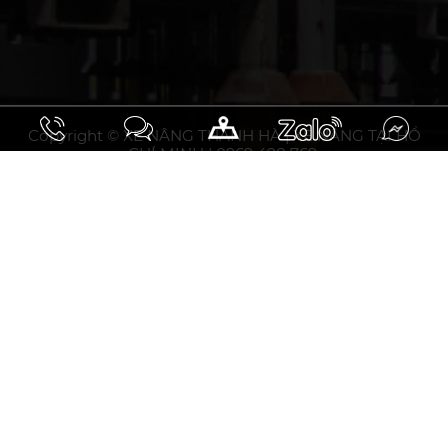
Copyright © XE NÂNG THANH HÀ | XE NÂNG TẠI HỒ
CHÍ MINH | 0969 498 769.
10.93297031508358, 106.75794853464394