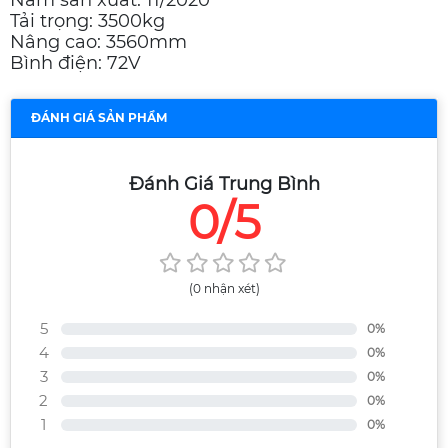
Tải trọng: 3500kg
Nâng cao: 3560mm
Bình điện: 72V
ĐÁNH GIÁ SẢN PHẨM
Đánh Giá Trung Bình
0/5
(0 nhận xét)
5
0%
4
0%
3
0%
2
0%
1
0%