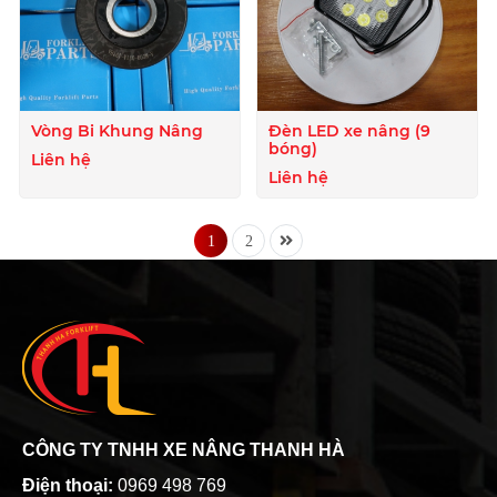
Vòng Bi Khung Nâng
Đèn LED xe nâng (9
bóng)
Liên hệ
Liên hệ
1
2
CÔNG TY TNHH XE NÂNG THANH HÀ
Điện thoại:
0969 498 769