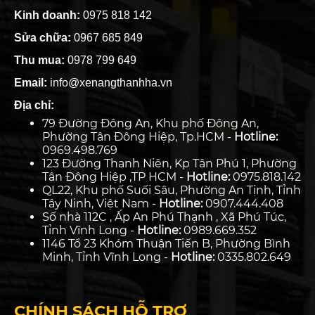
Kinh doanh:
0975 818 142
Sửa chữa:
0967 685 849
Thu mua:
0978 799 649
Email:
info@xenangthanhha.vn
Địa chỉ:
79 Đường Đông An, Khu phố Đông An,
Phường Tân Đông Hiệp, Tp.HCM -
Hotline:
0969.498.769
123 Đường Thanh Niên, Kp Tân Phú 1, Phường
Tân Đông Hiệp ,TP HCM -
Hotline:
0975.818.142
QL22, Khu phố Suối Sâu, Phường An Tịnh, Tỉnh
Tây Ninh, Việt Nam -
Hotline:
0907.444.408
Số nhà 112C , Ấp An Phú Thạnh , Xã Phú Túc,
Tỉnh Vĩnh Long -
Hotline:
0989.669.352
1146 Tổ 23 Khóm Thuận Tiến B, Phường Bình
Minh, Tỉnh Vĩnh Long -
Hotline:
0335.802.649
CHÍNH SÁCH HỖ TRỢ