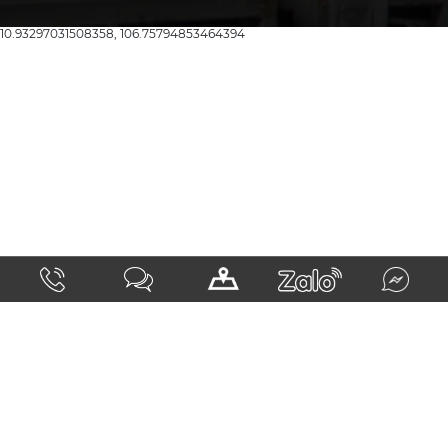
10.93297031508358, 106.75794853464394