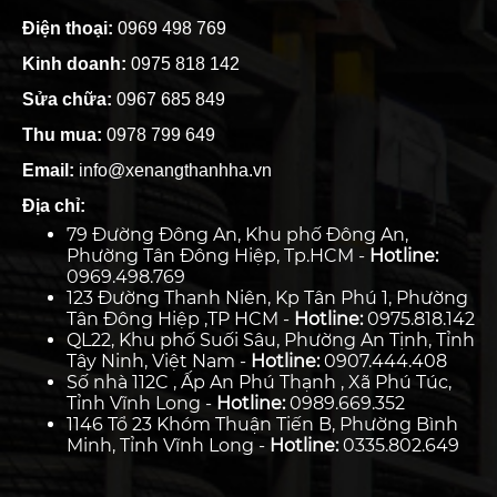
Điện thoại:
0969 498 769
Kinh doanh:
0975 818 142
Sửa chữa:
0967 685 849
Thu mua:
0978 799 649
Email:
info@xenangthanhha.vn
Địa chỉ:
79 Đường Đông An, Khu phố Đông An,
Phường Tân Đông Hiệp, Tp.HCM -
Hotline:
0969.498.769
123 Đường Thanh Niên, Kp Tân Phú 1, Phường
Tân Đông Hiệp ,TP HCM -
Hotline:
0975.818.142
QL22, Khu phố Suối Sâu, Phường An Tịnh, Tỉnh
Tây Ninh, Việt Nam -
Hotline:
0907.444.408
Số nhà 112C , Ấp An Phú Thạnh , Xã Phú Túc,
Tỉnh Vĩnh Long -
Hotline:
0989.669.352
1146 Tổ 23 Khóm Thuận Tiến B, Phường Bình
Minh, Tỉnh Vĩnh Long -
Hotline:
0335.802.649