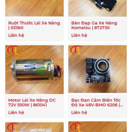
Ruột Thước Lái Xe Nâng
Bàn Đạp Ga Xe Nâng
| 03360
Komatsu | 872730
Liên hệ
Liên hệ
Motor Lái Xe Nâng DC
Bạc Đạn Cảm Biến Tốc
72V 550W | 861041
Độ Xe 48V-BMO 6206 |
872129
Liên hệ
Liên hệ