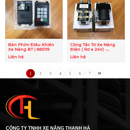
Bàn Phím Điều Khiển
Công Tắc Tơ Xe Nâng
Xe Nâng BT | 885119
Điện ( Rơ e 24V) -
824020
Liên hệ
Liên hệ
1
2
3
4
5
6
7
CÔNG TY TNHH XE NÂNG THANH HÀ