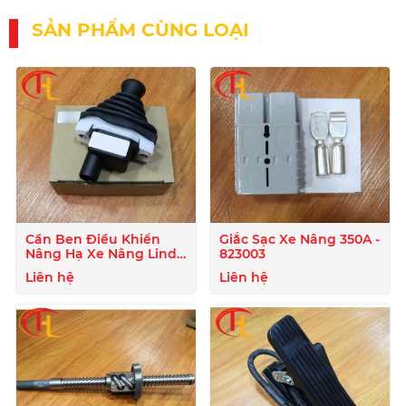
SẢN PHẨM CÙNG LOẠI
Cần Ben Điều Khiển
Giắc Sạc Xe Nâng 350A -
Nâng Hạ Xe Nâng Linde
823003
- 807722
Liên hệ
Liên hệ